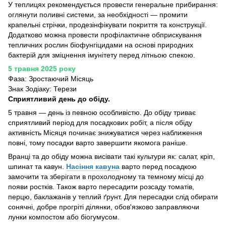
У теплицях рекомендується провести генеральне прибирання:
оглянути поливні системи, за необхідності — промити
крапельні стрічки, продезінфікувати покриття та конструкції.
Додатково можна провести профілактичне обприскування
тепличних рослин біофунгіцидами на основі природних
бактерій для зміцнення імунітету перед літньою спекою.
5 травня 2025 року
Фаза: Зростаючий Місяць
Знак Зодіаку: Терези
Сприятливий день до обіду.
5 травня — день із певною особливістю. До обіду триває
сприятливий період для посадкових робіт, а після обіду
активність Місяця починає знижуватися через наближення
повні, тому посадки варто завершити якомога раніше.
Вранці та до обіду можна висівати такі культури як: салат, кріп,
шпинат та кавун.
Насіння кавуна
варто перед посадкою
замочити та зберігати в прохолодному та темному місці до
появи ростків. Також варто пересадити розсаду томатів,
перцю, баклажанів у теплий ґрунт. Для пересадки слід обирати
сонячні, добре прогріті ділянки, обов'язково заправляючи
лунки компостом або біогумусом.