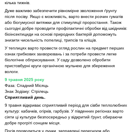
кілька тижнів.
Дуже важливо забезпечити рівномірне зволоження ґрунту
після посіву. Якщо є можливість, варто внести розчин гуматів
або біогумусної витяжки для стимуляції проростання. Також
сьогодні добре проводити профілактичні обробки від шкідників:
біоінсектициди на основі природних бактерій допоможуть
знизити чисельність попелиці, трипсів та кліщів.
У теплицях варто провести огляд рослин на предмет перших
ознак грибкових захворювань і за потреби провести легке
біологічне обприскування. У саду дозволено обробити
пристовбурні круги органічною мульчею для збереження
вологи.
9 травня 2025 року
Фаза: Спадний Місяць
Знак Зодіаку: Стрілець
Сприятливий день.
9 травня відкриває сприятливий період для сівби теплолюбних
культур: кабачків, огірків, гарбузів. У південних регіонах варто
сіяти ці культури безпосередньо у відкритий ґрунт, обираючи
добре прогріті сонцем місця.
Посів проводиться у лунки, заправлені перегноєм або