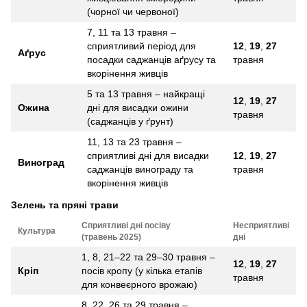
(чорної чи червоної)
7, 11 та 13 травня –
сприятливий період для
12
,
19
,
27
Аґрус
посадки саджанців аґрусу та
травня
вкорінення живців
5 та 13 травня – найкращі
12
,
19
,
27
Ожина
дні для висадки ожини
травня
(саджанців у ґрунт)
11, 13 та 23 травня –
сприятливі дні для висадки
12
,
19
,
27
Виноград
саджанців винограду та
травня
вкорінення живців
Зелень та пряні трави
Сприятливі дні посіву
Несприятливі
Культура
(травень 2025)
дні
1, 8, 21–22 та 29–30 травня –
12
,
19
,
27
Кріп
посів кропу (у кілька етапів
травня
для конвеєрного врожаю)
8, 22, 26 та 29 травня –