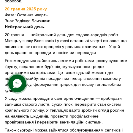
обробок.
20 травня 2025 року
Фаза: Остання чверть
Знак Зодіаку: Близнюки
Нейтральний день.
20 травня — нейтральний день для садово-городніх робіт.
Місяць у знаку Близнюків і у фазі останньої чверті означає, що
активність життєвих процесів у рослинах знижується. У цей
день краще не проводити посіви чи пересадки.
Рекомендується зайнятись легкими роботами: розпушуванням
ґрунту, видаленням бур'янів, мульчуванням грядок
органічними матеріалами. Це також вдалий момент для
підготовки майбутніх посадочних площ: внесення компосту
або біогумусу, формування грядок для посіву теплолюбних
культур.
У саду можна проводити санітарне очищення — прибирати
залишки старого листя, сухих гілок, перевірити стан систем
крапельного поливу. У теплицях варто зробити огляд рослин
на наявність шкідників, провести профілактичне
провітрювання і перевірити вентиляційні системи.
Також сьогодні можна зайнятися обслуговуванням септиків і