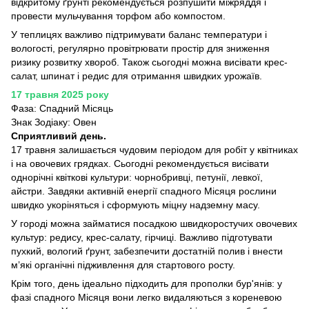
відкритому ґрунті рекомендується розпушити міжряддя і
провести мульчування торфом або компостом.
У теплицях важливо підтримувати баланс температури і
вологості, регулярно провітрювати простір для зниження
ризику розвитку хвороб. Також сьогодні можна висівати крес-
салат, шпинат і редис для отримання швидких урожаїв.
17 травня 2025 року
Фаза: Спадний Місяць
Знак Зодіаку: Овен
Сприятливий день.
17 травня залишається чудовим періодом для робіт у квітниках
і на овочевих грядках. Сьогодні рекомендується висівати
однорічні квіткові культури: чорнобривці, петунії, левкої,
айстри. Завдяки активній енергії спадного Місяця рослини
швидко укоріняться і сформують міцну надземну масу.
У городі можна займатися посадкою швидкоростучих овочевих
культур: редису, крес-салату, гірчиці. Важливо підготувати
пухкий, вологий ґрунт, забезпечити достатній полив і внести
м’які органічні підживлення для стартового росту.
Крім того, день ідеально підходить для прополки бур'янів: у
фазі спадного Місяця вони легко видаляються з кореневою