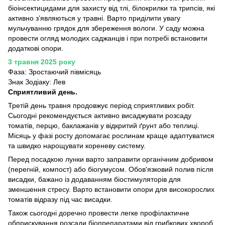
біоінсектицидами для захисту від тлі, білокрилки та трипсів, які
активно з’являються у травні. Варто приділити увагу
мульчуванню грядок для збереження вологи. У саду можна
провести огляд молодих саджанців і при потребі встановити
додаткові опори.
3 травня 2025 року
Фаза: Зростаючий півмісяць
Знак Зодіаку: Лев
Сприятливий день.
Третій день травня продовжує період сприятливих робіт.
Сьогодні рекомендується активно висаджувати розсаду
томатів, перцю, баклажанів у відкритий ґрунт або теплиці.
Місяць у фазі росту допомагає рослинам краще адаптуватися
та швидко нарощувати кореневу систему.
Перед посадкою лунки варто заправити органічним добривом
(перегній, компост) або біогумусом. Обов'язковий полив після
висадки, бажано із додаванням біостимуляторів для
зменшення стресу. Варто встановити опори для високорослих
томатів відразу під час висадки.
Також сьогодні доречно провести легке профілактичне
обприскування розсади біопрепаратами від грибкових хвороб