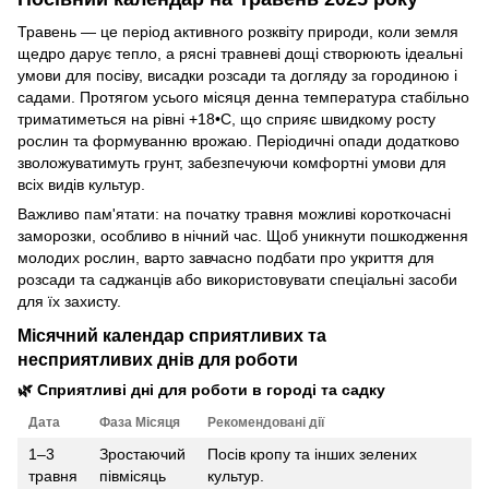
Травень — це період активного розквіту природи, коли земля
щедро дарує тепло, а рясні травневі дощі створюють ідеальні
умови для посіву, висадки розсади та догляду за городиною і
садами. Протягом усього місяця денна температура стабільно
триматиметься на рівні +18•С, що сприяє швидкому росту
рослин та формуванню врожаю. Періодичні опади додатково
зволожуватимуть грунт, забезпечуючи комфортні умови для
всіх видів культур.
Важливо пам'ятати: на початку травня можливі короткочасні
заморозки, особливо в нічний час. Щоб уникнути пошкодження
молодих рослин, варто завчасно подбати про укриття для
розсади та саджанців або використовувати спеціальні засоби
для їх захисту.
Місячний календар сприятливих та
несприятливих днів для роботи
🌿 Сприятливі дні для роботи в городі та садку
Дата
Фаза Місяця
Рекомендовані дії
1–3
Зростаючий
Посів кропу та інших зелених
травня
півмісяць
культур.