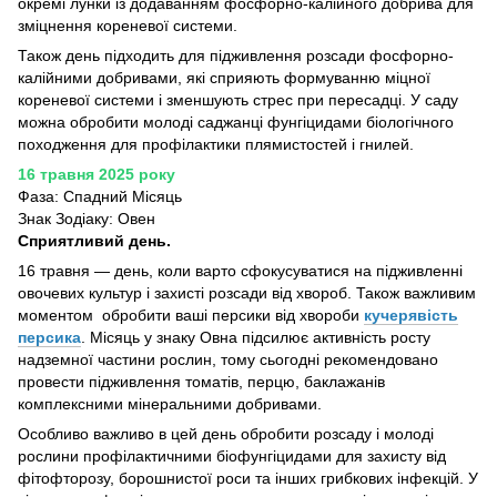
окремі лунки із додаванням фосфорно-калійного добрива для
зміцнення кореневої системи.
Також день підходить для підживлення розсади фосфорно-
калійними добривами, які сприяють формуванню міцної
кореневої системи і зменшують стрес при пересадці. У саду
можна обробити молоді саджанці фунгіцидами біологічного
походження для профілактики плямистостей і гнилей.
16 травня 2025 року
Фаза: Спадний Місяць
Знак Зодіаку: Овен
Сприятливий день.
16 травня — день, коли варто сфокусуватися на підживленні
овочевих культур і захисті розсади від хвороб. Також важливим
моментом обробити ваші персики від хвороби
кучерявість
персика
. Місяць у знаку Овна підсилює активність росту
надземної частини рослин, тому сьогодні рекомендовано
провести підживлення томатів, перцю, баклажанів
комплексними мінеральними добривами.
Особливо важливо в цей день обробити розсаду і молоді
рослини профілактичними біофунгіцидами для захисту від
фітофторозу, борошнистої роси та інших грибкових інфекцій. У