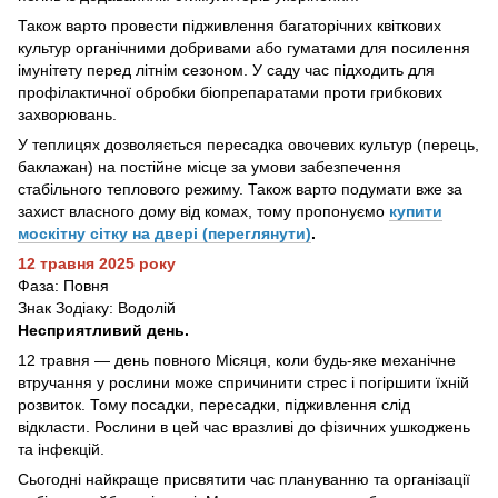
Також варто провести підживлення багаторічних квіткових
культур органічними добривами або гуматами для посилення
імунітету перед літнім сезоном. У саду час підходить для
профілактичної обробки біопрепаратами проти грибкових
захворювань.
У теплицях дозволяється пересадка овочевих культур (перець,
баклажан) на постійне місце за умови забезпечення
стабільного теплового режиму. Також варто подумати вже за
захист власного дому від комах, тому пропонуємо
купити
москітну сітку на двері (переглянути)
.
12 травня 2025 року
Фаза: Повня
Знак Зодіаку: Водолій
Несприятливий день.
12 травня — день повного Місяця, коли будь-яке механічне
втручання у рослини може спричинити стрес і погіршити їхній
розвиток. Тому посадки, пересадки, підживлення слід
відкласти. Рослини в цей час вразливі до фізичних ушкоджень
та інфекцій.
Сьогодні найкраще присвятити час плануванню та організації