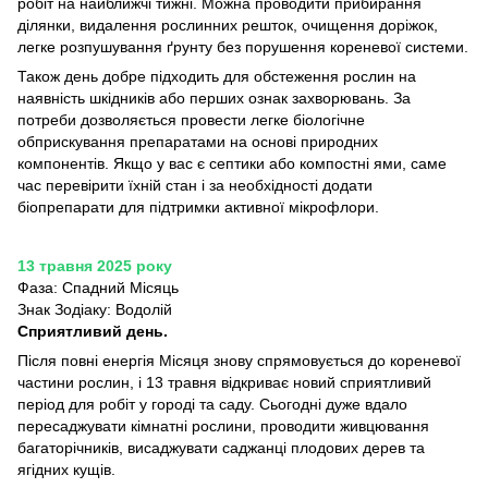
робіт на найближчі тижні. Можна проводити прибирання
ділянки, видалення рослинних решток, очищення доріжок,
легке розпушування ґрунту без порушення кореневої системи.
Також день добре підходить для обстеження рослин на
наявність шкідників або перших ознак захворювань. За
потреби дозволяється провести легке біологічне
обприскування препаратами на основі природних
компонентів. Якщо у вас є септики або компостні ями, саме
час перевірити їхній стан і за необхідності додати
біопрепарати для підтримки активної мікрофлори.
13 травня 2025 року
Фаза: Спадний Місяць
Знак Зодіаку: Водолій
Сприятливий день.
Після повні енергія Місяця знову спрямовується до кореневої
частини рослин, і 13 травня відкриває новий сприятливий
період для робіт у городі та саду. Сьогодні дуже вдало
пересаджувати кімнатні рослини, проводити живцювання
багаторічників, висаджувати саджанці плодових дерев та
ягідних кущів.