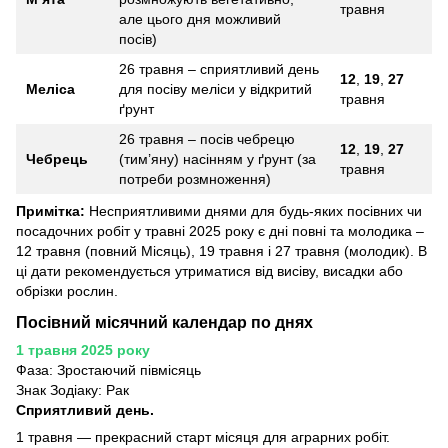
травня
але цього дня можливий
посів)
26 травня – сприятливий день
12
,
19
,
27
Меліса
для посіву меліси у відкритий
травня
ґрунт
26 травня – посів чебрецю
12
,
19
,
27
Чебрець
(тим’яну) насінням у ґрунт (за
травня
потреби розмноження)
Примітка:
Несприятливими днями для будь-яких посівних чи
посадочних робіт у травні 2025 року є дні повні та молодика –
12 травня (повний Місяць), 19 травня і 27 травня (молодик). В
ці дати рекомендується утриматися від висіву, висадки або
обрізки рослин.
Посівний місячний календар по днях
1 травня 2025 року
Фаза: Зростаючий півмісяць
Знак Зодіаку: Рак
Сприятливий день.
1 травня — прекрасний старт місяця для аграрних робіт.