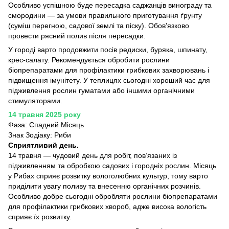
Особливо успішною буде пересадка саджанців винограду та
смородини — за умови правильного приготування ґрунту
(суміш перегною, садової землі та піску). Обов'язково
провести рясний полив після пересадки.
У городі варто продовжити посів редиски, буряка, шпинату,
крес-салату. Рекомендується обробити рослини
біопрепаратами для профілактики грибкових захворювань і
підвищення імунітету. У теплицях сьогодні хороший час для
підживлення рослин гуматами або іншими органічними
стимуляторами.
14 травня 2025 року
Фаза: Спадний Місяць
Знак Зодіаку: Риби
Сприятливий день.
14 травня — чудовий день для робіт, пов’язаних із
підживленням та обробкою садових і городніх рослин. Місяць
у Рибах сприяє розвитку вологолюбних культур, тому варто
приділити увагу поливу та внесенню органічних розчинів.
Особливо добре сьогодні обробляти рослини біопрепаратами
для профілактики грибкових хвороб, адже висока вологість
сприяє їх розвитку.