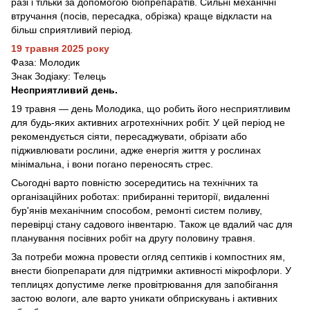
разі і тільки за допомогою біопрепаратів. Сильні механічні
втручання (посів, пересадка, обрізка) краще відкласти на
більш сприятливий період.
19 травня 2025 року
Фаза: Молодик
Знак Зодіаку: Телець
Несприятливий день.
19 травня — день Молодика, що робить його несприятливим
для будь-яких активних агротехнічних робіт. У цей період не
рекомендується сіяти, пересаджувати, обрізати або
підживлювати рослини, адже енергія життя у рослинах
мінімальна, і вони погано переносять стрес.
Сьогодні варто повністю зосередитись на технічних та
організаційних роботах: прибиранні території, видаленні
бур'янів механічним способом, ремонті систем поливу,
перевірці стану садового інвентарю. Також це вдалий час для
планування посівних робіт на другу половину травня.
За потреби можна провести огляд септиків і компостних ям,
внести біопрепарати для підтримки активності мікрофлори. У
теплицях допустиме легке провітрювання для запобігання
застою вологи, але варто уникати обприскувань і активних