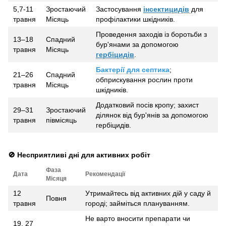
5,7-11
Зростаючий
Застосування
інсектицидів
для
травня
Місяць
профілактики шкідників.
Проведення заходів із боротьби з
13–18
Спадний
бур'янами за допомогою
травня
Місяць
гербіцидів
.
Бактерії для септика
;
21–26
Спадний
обприскування рослин проти
травня
Місяць
шкідників.
Додатковий посів кропу; захист
29–31
Зростаючий
ділянок від бур'янів за допомогою
травня
півмісяць
гербіцидів.
🚫 Несприятливі дні для активних робіт
Фаза
Дата
Рекомендації
Місяця
12
Утримайтесь від активних дій у саду й
Повня
травня
городі; займіться плануванням.
Не варто вносити препарати чи
19, 27