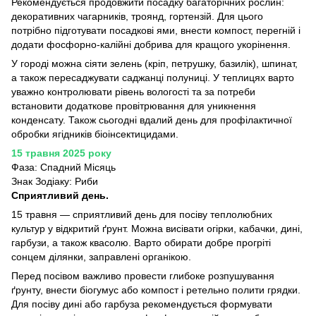
Рекомендується продовжити посадку багаторічних рослин:
декоративних чагарників, троянд, гортензій. Для цього
потрібно підготувати посадкові ями, внести компост, перегній і
додати фосфорно-калійні добрива для кращого укорінення.
У городі можна сіяти зелень (кріп, петрушку, базилік), шпинат,
а також пересаджувати саджанці полуниці. У теплицях варто
уважно контролювати рівень вологості та за потреби
встановити додаткове провітрювання для уникнення
конденсату. Також сьогодні вдалий день для профілактичної
обробки ягідників біоінсектицидами.
15 травня 2025 року
Фаза: Спадний Місяць
Знак Зодіаку: Риби
Сприятливий день.
15 травня — сприятливий день для посіву теплолюбних
культур у відкритий ґрунт. Можна висівати огірки, кабачки, дині,
гарбузи, а також квасолю. Варто обирати добре прогріті
сонцем ділянки, заправлені органікою.
Перед посівом важливо провести глибоке розпушування
ґрунту, внести біогумус або компост і ретельно полити грядки.
Для посіву дині або гарбуза рекомендується формувати