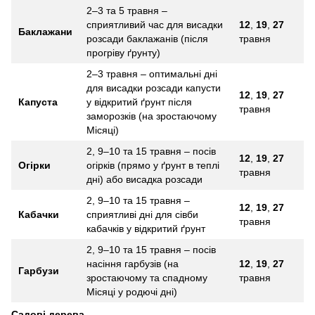
2–3 та 5 травня –
сприятливий час для висадки
12
,
19
,
27
Баклажани
розсади баклажанів (після
травня
прогріву ґрунту)
2–3 травня – оптимальні дні
для висадки розсади капусти
12
,
19
,
27
Капуста
у відкритий ґрунт після
травня
заморозків (на зростаючому
Місяці)
2, 9–10 та 15 травня – посів
12
,
19
,
27
Огірки
огірків (прямо у ґрунт в теплі
травня
дні) або висадка розсади
2, 9–10 та 15 травня –
12
,
19
,
27
Кабачки
сприятливі дні для сівби
травня
кабачків у відкритий ґрунт
2, 9–10 та 15 травня – посів
насіння гарбузів (на
12
,
19
,
27
Гарбузи
зростаючому та спадному
травня
Місяці у родючі дні)
Садові дерева