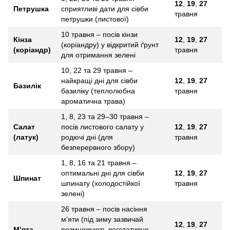
12
,
19
,
27
Петрушка
сприятливі дати для сівби
травня
петрушки (листової)
10 травня – посів кінзи
Кінза
12
,
19
,
27
(коріандру) у відкритий ґрунт
(коріандр)
травня
для отримання зелені
10, 22 та 29 травня –
найкращі дні для сівби
12
,
19
,
27
Базилік
базиліку (теплолюбна
травня
ароматична трава)
1, 8, 23 та 29–30 травня –
Салат
посів листового салату у
12
,
19
,
27
(латук)
родючі дні (для
травня
безперервного збору)
1, 8, 16 та 21 травня –
оптимальні дні для сівби
12
,
19
,
27
Шпинат
шпинату (холодостійкої
травня
зелені)
26 травня – посів насіння
м’яти (під зиму зазвичай
12
,
19
,
27
М’ята
розмножують вегетативно,