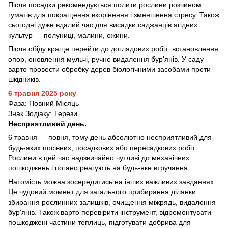
Після посадки рекомендується полити рослини розчином
гуматів для покращення вкорінення і зменшення стресу. Також
сьогодні дуже вдалий час для висадки саджанців ягідних
культур — полуниці, малини, ожини.
Після обіду краще перейти до доглядових робіт: встановлення
опор, оновлення мульчі, ручне видалення бур'янів. У саду
варто провести обробку дерев біологічними засобами проти
шкідників.
6 травня 2025 року
Фаза: Повний Місяць
Знак Зодіаку: Терези
Несприятливий день.
6 травня — повня, тому день абсолютно несприятливий для
будь-яких посівних, посадкових або пересадкових робіт.
Рослини в цей час надзвичайно чутливі до механічних
пошкоджень і погано реагують на будь-яке втручання.
Натомість можна зосередитись на інших важливих завданнях.
Це чудовий момент для загального прибирання ділянки:
збирання рослинних залишків, очищення міжрядь, видалення
бур'янів. Також варто перевірити інструмент, відремонтувати
пошкоджені частини теплиць, підготувати добрива для