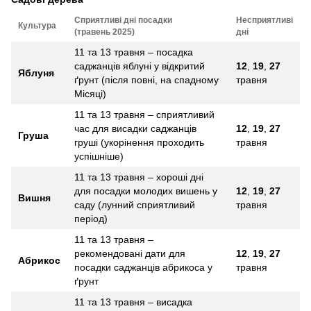
Сприятливі дні посадки
Несприятливі
Культура
(травень 2025)
дні
11 та 13 травня – посадка
саджанців яблуні у відкритий
12
,
19
,
27
Яблуня
ґрунт (після повні, на спадному
травня
Місяці)
11 та 13 травня – сприятливий
час для висадки саджанців
12
,
19
,
27
Груша
груші (укорінення проходить
травня
успішніше)
11 та 13 травня – хороші дні
для посадки молодих вишень у
12
,
19
,
27
Вишня
саду (лунний сприятливий
травня
період)
11 та 13 травня –
рекомендовані дати для
12
,
19
,
27
Абрикос
посадки саджанців абрикоса у
травня
ґрунт
11 та 13 травня – висадка