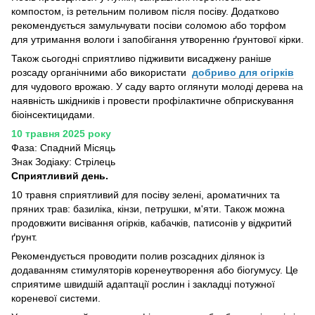
компостом, із ретельним поливом після посіву. Додатково
рекомендується замульчувати посіви соломою або торфом
для утримання вологи і запобігання утворенню ґрунтової кірки.
Також сьогодні сприятливо підживити висаджену раніше
розсаду органічними або використати
добриво для огірків
для чудового врожаю. У саду варто оглянути молоді дерева на
наявність шкідників і провести профілактичне обприскування
біоінсектицидами.
10 травня 2025 року
Фаза: Спадний Місяць
Знак Зодіаку: Стрілець
Сприятливий день.
10 травня сприятливий для посіву зелені, ароматичних та
пряних трав: базиліка, кінзи, петрушки, м'яти. Також можна
продовжити висівання огірків, кабачків, патисонів у відкритий
ґрунт.
Рекомендується проводити полив розсадних ділянок із
додаванням стимуляторів коренеутворення або біогумусу. Це
сприятиме швидшій адаптації рослин і закладці потужної
кореневої системи.