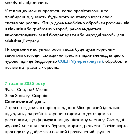
майбутніх підживлень.
У теплицях можна провести легке провітрювання та
прибирання, уникати будь-якого контакту з кореневою
системою рослин. Якщо дуже необхідно обробити рослини від
шкідників або грибкових хвороб, рекомендується
використовувати м'які біопрепарати або народні засоби для
мінімізації стресу.
Планування наступних робіт також буде дуже корисним
заняттям сьогодні: складання графіків підживлень,для цього
чудово підійде біодобриво
CULTIN(переглянути)
, обробок та
посівів на травень-червень.
7 травня 2025 року
Фаза: Спадний Місяць
Знак Зодіаку: Скорпіон
Сприятливий день.
7 травня відкриває період спадного Місяця, який ідеально
підходить для робіт із коренеплодами та доглядом за
рослинами, що формують міцну підземну частину. Сьогодні
чудовий час для посіву буряка, моркви, редиски. Посіви варто
проводити у добре зволожений і розпушений ґрунт із