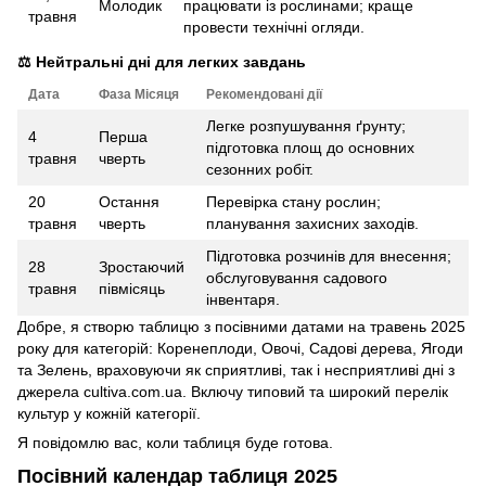
Молодик
працювати із рослинами; краще
травня
провести технічні огляди.
⚖️ Нейтральні дні для легких завдань
Дата
Фаза Місяця
Рекомендовані дії
Легке розпушування ґрунту;
4
Перша
підготовка площ до основних
травня
чверть
сезонних робіт.
20
Остання
Перевірка стану рослин;
травня
чверть
планування захисних заходів.
Підготовка розчинів для внесення;
28
Зростаючий
обслуговування садового
травня
півмісяць
інвентаря.
Добре, я створю таблицю з посівними датами на травень 2025
року для категорій: Коренеплоди, Овочі, Садові дерева, Ягоди
та Зелень, враховуючи як сприятливі, так і несприятливі дні з
джерела cultiva.com.ua. Включу типовий та широкий перелік
культур у кожній категорії.
Я повідомлю вас, коли таблиця буде готова.
Посівний календар таблиця 2025