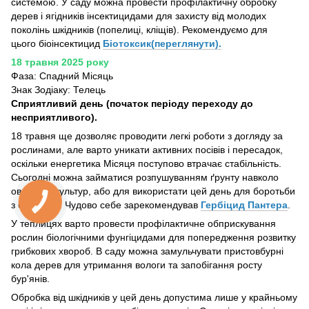
системою. У саду можна провести профілактичну обробку
дерев і ягідників інсектицидами для захисту від молодих
поколінь шкідників (попелиці, кліщів). Рекомендуємо для
цього біоінсектицид
Біотоксик(переглянути).
18 травня 2025 року
Фаза: Спадний Місяць
Знак Зодіаку: Телець
Сприятливий день (початок періоду переходу до
несприятливого).
18 травня ще дозволяє проводити легкі роботи з догляду за
рослинами, але варто уникати активних посівів і пересадок,
оскільки енергетика Місяця поступово втрачає стабільність.
Сьогодні можна займатися розпушуванням ґрунту навколо
овочевих культур, або для використати цей день для боротьби
з бур'яном. Чудово себе зарекомендував
Гербіцид Пантера
.
У теплицях варто провести профілактичне обприскування
рослин біологічними фунгіцидами для попередження розвитку
грибкових хвороб. В саду можна замульчувати пристовбурні
кола дерев для утримання вологи та запобігання росту
бур'янів.
Обробка від шкідників у цей день допустима лише у крайньому