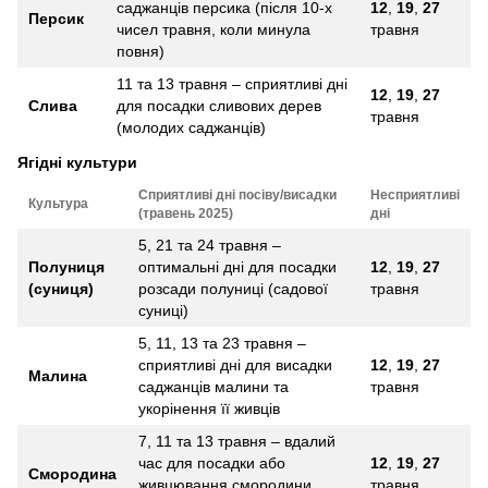
саджанців персика (після 10-х
12
,
19
,
27
Персик
чисел травня, коли минула
травня
повня)
11 та 13 травня – сприятливі дні
12
,
19
,
27
Слива
для посадки сливових дерев
травня
(молодих саджанців)
Ягідні культури
Сприятливі дні посіву/висадки
Несприятливі
Культура
(травень 2025)
дні
5, 21 та 24 травня –
Полуниця
оптимальні дні для посадки
12
,
19
,
27
(суниця)
розсади полуниці (садової
травня
суниці)
5, 11, 13 та 23 травня –
сприятливі дні для висадки
12
,
19
,
27
Малина
саджанців малини та
травня
укорінення її живців
7, 11 та 13 травня – вдалий
час для посадки або
12
,
19
,
27
Смородина
живцювання смородини
травня