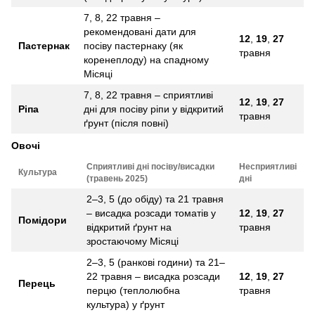
7, 8, 22 травня –
рекомендовані дати для
12
,
19
,
27
Пастернак
посіву пастернаку (як
травня
коренеплоду) на спадному
Місяці
7, 8, 22 травня – сприятливі
12
,
19
,
27
Ріпа
дні для посіву ріпи у відкритий
травня
ґрунт (після повні)
Овочі
Сприятливі дні посіву/висадки
Несприятливі
Культура
(травень 2025)
дні
2–3, 5 (до обіду) та 21 травня
– висадка розсади томатів у
12
,
19
,
27
Помідори
відкритий ґрунт на
травня
зростаючому Місяці
2–3, 5 (ранкові години) та 21–
22 травня – висадка розсади
12
,
19
,
27
Перець
перцю (теплолюбна
травня
культура) у ґрунт