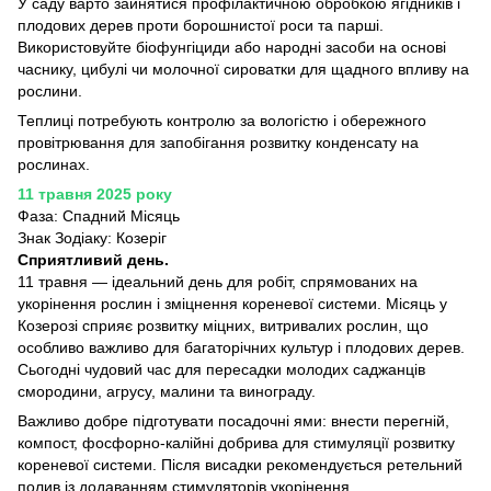
У саду варто зайнятися профілактичною обробкою ягідників і
плодових дерев проти борошнистої роси та парші.
Використовуйте біофунгіциди або народні засоби на основі
часнику, цибулі чи молочної сироватки для щадного впливу на
рослини.
Теплиці потребують контролю за вологістю і обережного
провітрювання для запобігання розвитку конденсату на
рослинах.
11 травня 2025 року
Фаза: Спадний Місяць
Знак Зодіаку: Козеріг
Сприятливий день.
11 травня — ідеальний день для робіт, спрямованих на
укорінення рослин і зміцнення кореневої системи. Місяць у
Козерозі сприяє розвитку міцних, витривалих рослин, що
особливо важливо для багаторічних культур і плодових дерев.
Сьогодні чудовий час для пересадки молодих саджанців
смородини, агрусу, малини та винограду.
Важливо добре підготувати посадочні ями: внести перегній,
компост, фосфорно-калійні добрива для стимуляції розвитку
кореневої системи. Після висадки рекомендується ретельний
полив із додаванням стимуляторів укорінення.