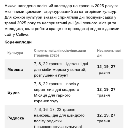
Нижче наведено посівний календар на травень 2025 року за
місячними циклами, структурований за категоріями культур.
Для кожної культури вказані сприятливі дні посіву/висадки у
травні 2025 року та несприятливі дні (дні повного місяця та
молодика, коли роботи краще не проводити) згідно з даними
сайту Cultiva.
Коренеплоди
Сприятливі дні посіву/висадки
Несприятливі
Культура
(травень 2025)
дні
7, 8, 22 травня – ідеальні дні
12
,
19
,
27
Морква
для сівби моркви у вологий,
травня
розпушений ґрунт
7, 8, 22 травня – посів у
сприятливі дні спадного
12
,
19
,
27
Буряк
Місяця для гарного
травня
коренеплоду
7, 8, 16–17, 22 травня –
найкращі дні для швидкого
12
,
19
,
27
Редиска
посіву редиски
травня
(швидкоростуча культура)