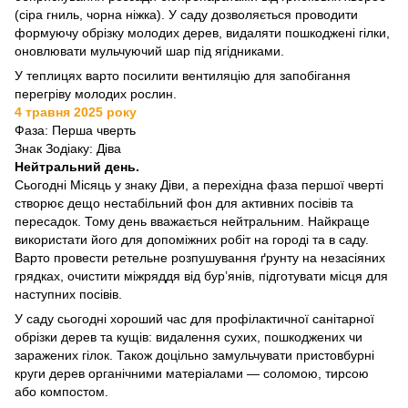
(сіра гниль, чорна ніжка). У саду дозволяється проводити
формуючу обрізку молодих дерев, видаляти пошкоджені гілки,
оновлювати мульчуючий шар під ягідниками.
У теплицях варто посилити вентиляцію для запобігання
перегріву молодих рослин.
4 травня 2025 року
Фаза: Перша чверть
Знак Зодіаку: Діва
Нейтральний день.
Сьогодні Місяць у знаку Діви, а перехідна фаза першої чверті
створює дещо нестабільний фон для активних посівів та
пересадок. Тому день вважається нейтральним. Найкраще
використати його для допоміжних робіт на городі та в саду.
Варто провести ретельне розпушування ґрунту на незасіяних
грядках, очистити міжряддя від бур’янів, підготувати місця для
наступних посівів.
У саду сьогодні хороший час для профілактичної санітарної
обрізки дерев та кущів: видалення сухих, пошкоджених чи
заражених гілок. Також доцільно замульчувати пристовбурні
круги дерев органічними матеріалами — соломою, тирсою
або компостом.