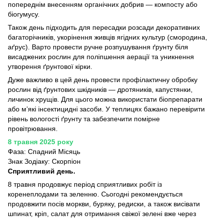
попереднім внесенням органічних добрив — компосту або
біогумусу.
Також день підходить для пересадки розсади декоративних
багаторічників, укорінення живців ягідних культур (смородина,
аґрус). Варто провести ручне розпушування ґрунту біля
висаджених рослин для поліпшення аерації та уникнення
утворення ґрунтової кірки.
Дуже важливо в цей день провести профілактичну обробку
рослин від ґрунтових шкідників — дротяників, капустянки,
личинок хрущів. Для цього можна використати біопрепарати
або м’які інсектицидні засоби. У теплицях бажано перевірити
рівень вологості ґрунту та забезпечити помірне
провітрювання.
8 травня 2025 року
Фаза: Спадний Місяць
Знак Зодіаку: Скорпіон
Сприятливий день.
8 травня продовжує період сприятливих робіт із
коренеплодами та зеленню. Сьогодні рекомендується
продовжити посів моркви, буряку, редиски, а також висівати
шпинат, кріп, салат для отримання свіжої зелені вже через