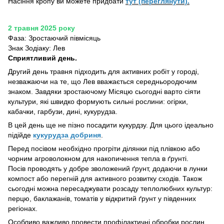
Насіння кропу ви можете придбати
тут (переглянути).
2 травня 2025 року
Фаза: Зростаючий півмісяць
Знак Зодіаку: Лев
Сприятливий день.
Другий день травня підходить для активних робіт у городі,
незважаючи на те, що Лев вважається середньородючим
знаком. Завдяки зростаючому Місяцю сьогодні варто сіяти
культури, які швидко формують сильні рослини: огірки,
кабачки, гарбузи, дині, кукурудза.
В цей день ще не пізно посадити кукурдзу. Для цього ідеально
підійде
кукурудза добриня
.
Перед посівом необхідно прогріти ділянки під плівкою або
чорним агроволокном для накопичення тепла в ґрунті.
Посів проводять у добре зволожений ґрунт, додаючи в лунки
компост або перегній для активного розвитку сходів. Також
сьогодні можна пересаджувати розсаду теплолюбних культур:
перцю, баклажанів, томатів у відкритий ґрунт у південних
регіонах.
Особливо важливо провести профілактичні обробки рослин