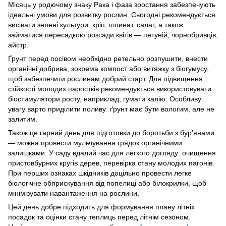
Місяць у родючому знаку Рака і фаза зростання забезпечують
ідеальні умови для розвитку рослин. Сьогодні рекомендується
висівати зелені культури: кріп, шпинат, салат, а також
займатися пересадкою розсади квітів — петуній, чорнобривців,
айстр.
Ґрунт перед посівом необхідно ретельно розпушити, внести
органічні добрива, зокрема компост або витяжку з біогумусу,
щоб забезпечити рослинам добрий старт. Для підвищення
стійкості молодих паростків рекомендується використовувати
біостимулятори росту, наприклад, гумати калію. Особливу
увагу варто приділити поливу: ґрунт має бути вологим, але не
залитим.
Також це гарний день для підготовки до боротьби з бур’янами
— можна провести мульчування грядок органічними
залишками. У саду вдалий час для легкого догляду: очищення
пристовбурних кругів дерев, перевірка стану молодих пагонів.
При перших ознаках шкідників доцільно провести легке
біологічне обприскування від попелиці або білокрилки, щоб
мінімізувати навантаження на рослини.
Цей день добре підходить для формування плану літніх
посадок та оцінки стану теплиць перед літнім сезоном.