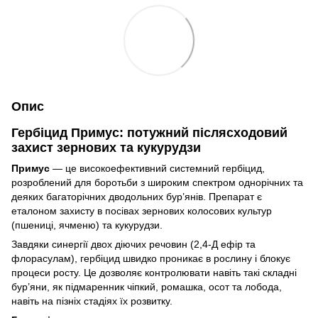
Опис
Гербіцид Примус: потужний післясходовий
захист зернових та кукурудзи
Примус
— це високоефективний системний гербіцид,
розроблений для боротьби з широким спектром однорічних та
деяких багаторічних дводольних бур’янів. Препарат є
еталоном захисту в посівах зернових колосових культур
(пшениці, ячменю) та кукурудзи.
Завдяки синергії двох діючих речовин (2,4-Д ефір та
флорасулам), гербіцид швидко проникає в рослину і блокує
процеси росту. Це дозволяє контролювати навіть такі складні
бур’яни, як підмаренник чіпкий, ромашка, осот та лобода,
навіть на пізніх стадіях їх розвитку.