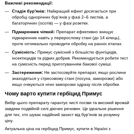
Важливі рекомендації:
Стадія бур'янів:
Найкращий ефект досягається при
обробці однорічних бур’янів у фазі 2–6 листків, а
багаторічних (осотів) — у фазі розетки.
Підмаренник чіпкий:
Препарат ефективно знищує
підмаренник навіть у перерослому стані (до 14 кілець),
проте оптимально проводити обробку на ранніх етапах.
Сумісність:
Примус сумісний з більшістю фунгіцидів,
інсектицидів та рідких добрив. Рекомендується робити тест
на сумісність перед приготуванням бакової суміші.
Застереження:
Не застосовуйте препарат, якщо рослини
знаходяться у стресовому стані (посуха, заморозки) або
якщо очікуються нічні заморозки одразу після обробки.
Чому варто купити гербіцид Примус
Вибір цього препарату гарантує чисті посіви та високий врожай
завдяки подвійній силі діючих речовин. Це ідеальне рішення
для тих, хто шукає надійний захист від бур'янів за розумну
ціну.
Актуальна ціна на гербіцид Примус, купити в Україні з