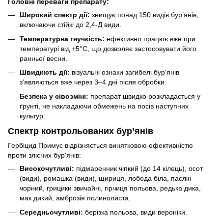
Головні переваги препарату:
Широкий спектр дії:
знищує понад 150 видів бур’янів,
включаючи стійкі до 2,4-Д види.
Температурна гнучкість:
ефективно працює вже при
температурі від +5°C, що дозволяє застосовувати його
ранньої весни.
Швидкість дії:
візуальні ознаки загибелі бур'янів
з'являються вже через 3–4 дні після обробки.
Безпека у сівозміні:
препарат швидко розкладається у
ґрунті, не накладаючи обмежень на посів наступних
культур.
Спектр контрольованих бур’янів
Гербіцид Примус відрізняється винятковою ефективністю
проти злісних бур'янів:
Високочутливі:
підмаренник чіпкий (до 14 кілець), осот
(види), ромашка (види), щириця, лобода біла, паслін
чорний, грицики звичайні, гірчиця польова, редька дика,
мак дикий, амброзія полинолиста.
Середньочутливі:
берізка польова, види вероніки.