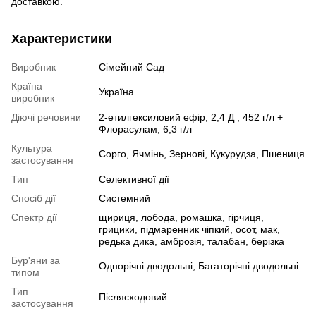
доставкою.
Характеристики
Виробник
Сімейний Сад
Країна
Україна
виробник
Діючі речовини
2-етилгексиловий ефір, 2,4 Д , 452 г/л +
Флорасулам, 6,3 г/л
Культура
Сорго, Ячмінь, Зернові, Кукурудза, Пшениця
застосування
Тип
Селективної дії
Спосіб дії
Системний
Спектр дії
щириця, лобода, ромашка, гірчиця,
грицики, підмаренник чіпкий, осот, мак,
редька дика, амброзія, талабан, берізка
Бур'яни за
Однорічні дводольні, Багаторічні дводольні
типом
Тип
Післясходовий
застосування