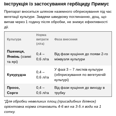
Інструкція із застосування гербіциду Примус
Препарат вноситься шляхом наземного обприскування під час
вегетації культури. Завдяки швидкому поглинанню, дощ, що
випав через 1 годину після обробки, не знижує ефективності
дії.
Норма
Культура
витрати
Фаза внесення
(л/га)
Пшениця,
0,4 –
Від фази кущіння до появи 2-го
Ячмінь
(озимі
0,6 л/га
міжвузля культури
та ярі)
У фазі 3 – 7 листків культури
0,4 –
Кукурудза
(обприскування по вегетуючій
0,6 л/га
культурі)
Просо,
0,4 –
Від фази кущіння до виходу в
Сорго
0,6 л/га
трубку
*Для обробки невеликих площ (присадибних ділянок)
орієнтовна норма становить 4-6 мл на 3-5 л води на 1
сотку.