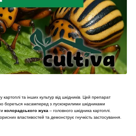
у картоплі та інших культур від шкідників. Цей препарат
вно бореться насамперед з лускокрилими шкідниками
оти
колорадського жука
– головного шкідника картоплі.
корисних властивостей та демонструє гнучкість застосування.