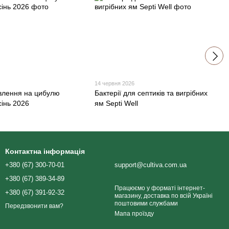
14 червня 2026
влення на цибулю
Бактерії для септиків та вигрібних
сінь 2026
ям Septi Well
Контактна інформація
+380 (67) 300-70-01
support@cultiva.com.ua
+380 (67) 389-34-89
Працюємо у форматі інтернет-
+380 (67) 391-92-32
магазину, доставка по всій Україні
поштовими службами
Передзвонити вам?
Мапа проїзду