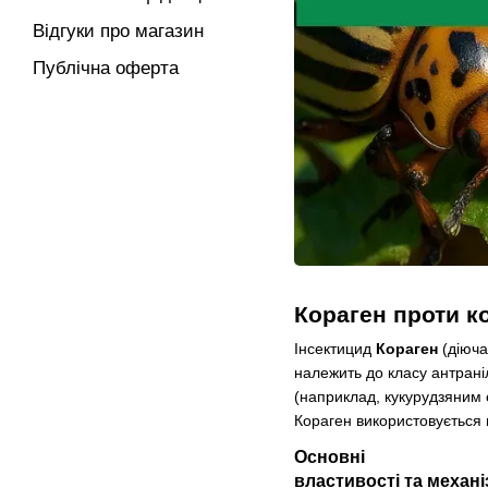
Відгуки про магазин
Публічна оферта
Кораген проти к
Інсектицид
Кораген
(діюча
належить до класу антрані
(наприклад, кукурудзяним 
Кораген використовується в
Основні
властивості та механіз