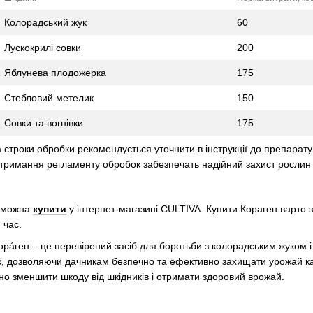
Колорадський жук
60
Лускокрилі совки
200
Яблунева плодожерка
175
Стебловий метелик
150
Совки та вогнівки
175
а строки обробки рекомендується уточнити в інструкції до препарату
отримання регламенту обробок забезпечать надійний захист рослин
о можна
купити
у інтернет-магазині CULTIVA. Купити Кораген варто з
 час.
орáген – це перевірений засіб для боротьби з колорадським жуком і 
 дозволяючи дачникам безпечно та ефективно захищати урожай карт
чно зменшити шкоду від шкідників і отримати здоровий врожай.