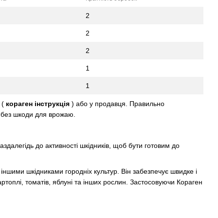
2
2
2
1
1
 (
кораген інструкція
) або у продавця. Правильно
 без шкоди для врожаю.
аздалегідь до активності шкідників, щоб бути готовим до
іншими шкідниками городніх культур. Він забезпечує швидке і
оплі, томатів, яблуні та інших рослин. Застосовуючи Кораген