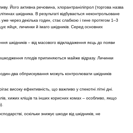
иву. Його активна речовина, хлорантраніліпрол (торгова назва
літинах шкідника. В результаті відбувається неконтрольоване
 уже через декілька годин, стає слабкою і гине протягом 1–3
ищує яйця, личинки й імаго шкідників. Серед основних
ння шкідників – від масового відкладаження яєць до появи
пошкодження плодів припиняються майже відразу. Личинки
– один-два обприскування можуть контролювати шкідників
гає високу ефективність, що важливо у спекотні літні дні.
ів, хижих кліщів та інших корисних комах – особливо, якщо
).
подарстві, оскільки знижує шкоди від шкідників, не