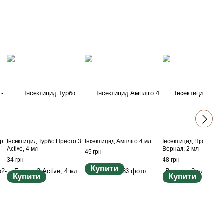
ір
Інсектицид Турбо Престо 3
Інсектицид Ампліго 4 мл
Інсектицид Прован
Active, 4 мл
Вернал, 2 мл
45 грн
34 грн
48 грн
Купити
Купити
Купити