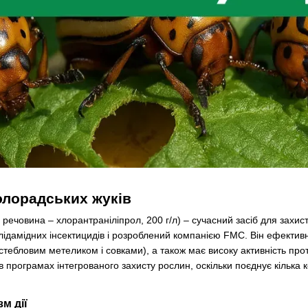
олорадських жуків
 речовина – хлорантраніліпрол, 200 г/л) – сучасний засіб для захист
лідамідних інсектицидів і розроблений компанією FMC. Він ефекти
стебловим метеликом і совками), а також має високу активність пр
 програмах інтегрованого захисту рослин, оскільки поєднує кілька 
м дії