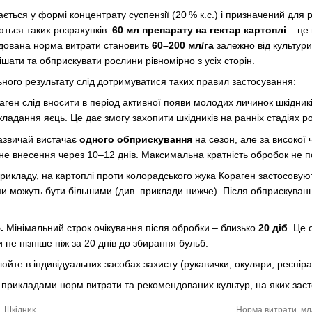
ається у формі концентрату суспензії (20 % к.с.) і призначений дл
ться таких розрахунків:
60 мл препарату на гектар картоплі
– це
дована норма витрати становить
60–200 мл/га
залежно від культури
шати та обприскувати рослини рівномірно з усіх сторін.
ого результату слід дотримуватися таких правил застосування:
ген слід вносити в період активної появи молодих личинок шкідни
кладання яєць. Це дає змогу захопити шкідників на ранніх стадіях р
звичай вистачає
одного обприскування
на сезон, але за високої
не внесення через 10–12 днів. Максимальна кратність обробок не
рикладу, на картоплі проти колорадського жука Кораген застосовуют
ми можуть бути більшими (див. приклади нижче). Після обприскуван
.
Мінімальний строк очікування після обробки – близько
20 діб
. Це
 не пізніше ніж за 20 днів до збирання бульб.
йте в індивідуальних засобах захисту (рукавички, окуляри, респіра
прикладами норм витрати та рекомендованих культур, на яких заст
Шкідник
Норма витрати, мл