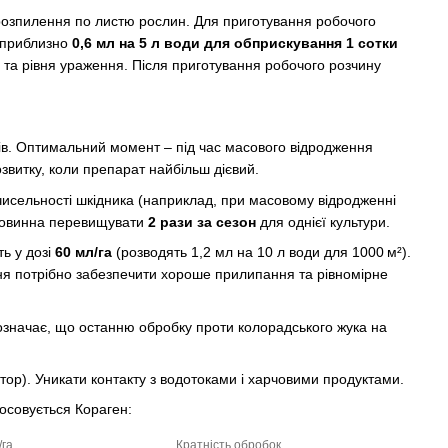
я розпилення по листю рослин. Для приготування робочого
 приблизно
0,6 мл на 5 л води для обприскування 1 сотки
 та рівня ураження. Після приготування робочого розчину
ків. Оптимальний момент – під час масового відродження
озвитку, коли препарат найбільш дієвий.
 чисельності шкідника (наприклад, при масовому відродженні
 повинна перевищувати
2 рази за сезон
для однієї культури.
ь у дозі
60 мл/га
(розводять 1,2 мл на 10 л води для 1000 м²).
ня потрібно забезпечити хороше прилипання та рівномірне
 означає, що останню обробку проти колорадського жука на
тор). Уникати контакту з водотоками і харчовими продуктами.
осовується Кораген:
/га
Кратність обробок