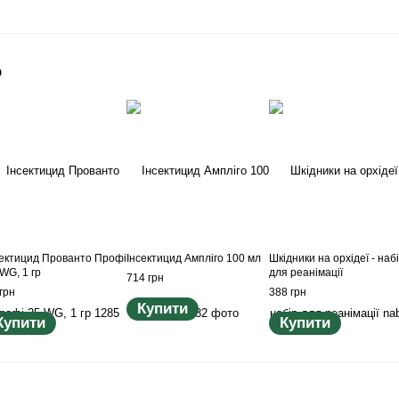
о
сектицид Прованто Профі
Інсектицид Ампліго 100 мл
Шкідники на орхідеї - наб
WG, 1 гр
для реанімації
714 грн
грн
388 грн
Купити
Купити
Купити