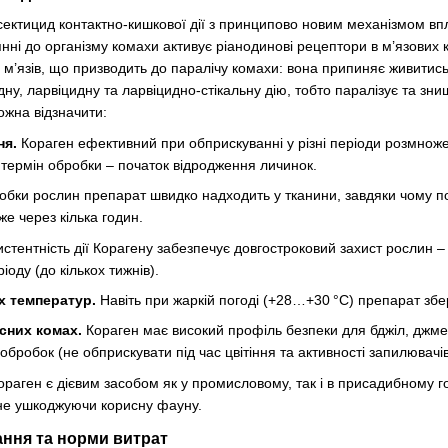
сектицид контактно-кишкової дії з принципово новим механізмом впл
нні до організму комахи активує ріанодинові рецептори в м’язових к
з м’язів, що призводить до паралічу комахи: вона припиняє живитись
дну, ларвіцидну та ларвіцидно-стікальну дію, тобто паралізує та зн
ожна відзначити:
ня.
Кораген ефективний при обприскуванні у різні періоди розмноже
термін обробки – початок відродження личинок.
обки рослин препарат швидко надходить у тканини, завдяки чому 
е через кілька годин.
стентність дії Корагену забезпечує довгостроковий захист рослин 
оду (до кількох тижнів).
х температур.
Навіть при жаркій погоді (+28…+30 °C) препарат збері
сних комах.
Кораген має високий профіль безпеки для бджіл, джмел
бробок (не обприскувати під час цвітіння та активності запилювачів
раген є дієвим засобом як у промисловому, так і в присадибному гос
 не ушкоджуючи корисну фауну.
ання та норми витрат