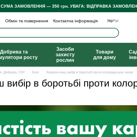
 СУМА ЗАМОВЛЕННЯ — 350 грн.
УВАГА: ВІДПРАВКА ЗАМОВЛЕН
а
Обмін та повернення
Контактна інформація
Укр
Рус
 конфіденційності
Відгуки про магазин
Засоби
Добрива та
Товари
Са
захисту
мулятори росту
для дому
ін
рослин
ня, Добрива, ЗЗР
Блог
Кораген-ваш вибір в боротьбі проти колорадських жуків
 вибір в боротьбі проти коло