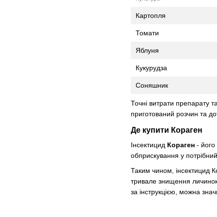
Картопля
Томати
Яблуня
Кукурудза
Соняшник
Точні витрати препарату т
приготований розчин та д
Де купити Кораген
Інсектицид
Кораген
- йог
обприскування у потрібний
Таким чином, інсектицид К
тривале знищення личинок,
за інструкцією, можна зна