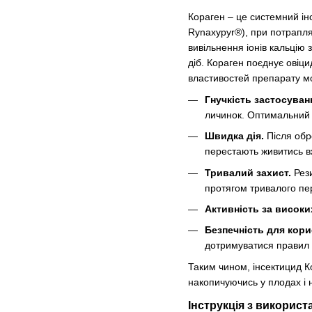
Кораген – це системний ін
Rynaxypyr®), при потрапля
вивільнення іонів кальцію 
діб. Кораген поєднує овіци
властивостей препарату м
Гнучкість застосуван
личинок. Оптимальний 
Швидка дія.
Після обр
перестають живитись вж
Тривалий захист.
Рези
протягом тривалого пері
Активність за високи
Безпечність для кори
дотримуватися правил о
Таким чином, інсектицид Ко
накопичуючись у плодах і
Інструкція з використ