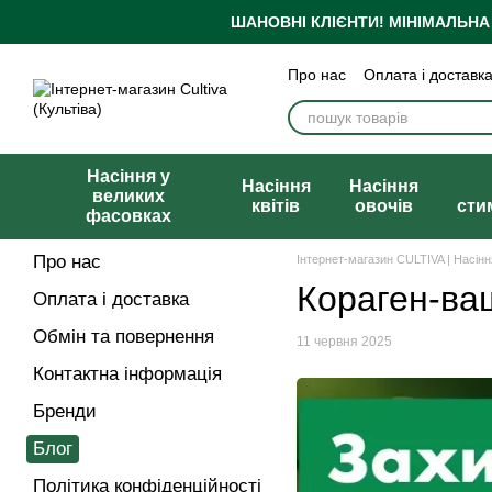
Перейти до основного контенту
ШАНОВНІ КЛІЄНТИ!
МІНІМАЛЬНА
Про нас
Оплата і доставк
Бренди
Блог
Політика
Публічна оферта
Насіння у
Насіння
Насіння
великих
квітів
овочів
сти
фасовках
Про нас
Інтернет-магазин CULTIVA | Насін
Кораген-ваш
Оплата і доставка
Обмін та повернення
11 червня 2025
Контактна інформація
Бренди
Блог
Політика конфіденційності