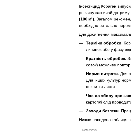
Інсектицид Кораген випуск
розчину зазвичай дотримую
(100 м²)
. Загалом рекомен
необхідно ретельно перемі
Для досягнення максимальн
Терміни обробки.
Кора
личинок або у фазу від
Кратність обробок.
За
совок) можливе повтор
Норми витрати.
Для п
Для інших культур нор
покриття листя.
Час до збору врожаю
картоплі слід проводити
Заходи безпеки.
Працю
Нижче наведена таблиця з 
Культура