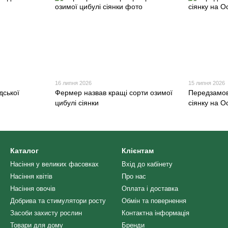
16 липня 2026
15 липня 2026
дської
Фермер назвав кращі сорти озимої
Передзамо
цибулі сіянки
сіянку на О
Каталог
Клієнтам
Насіння у великих фасовках
Вхід до кабінету
Насіння квітів
Про нас
Насіння овочів
Оплата і доставка
Добрива та стимулятори росту
Обмін та повернення
Засоби захисту рослин
Контактна інформація
Товари для дому
Бренди