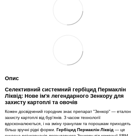
Опис
Селективний системний гербіцид Пермаклін
Ліквід: Нове ім'я легендарного Зенкору для
захисту картоплі та овочів
Кожен досвідчений городник знає препарат "Зенкор" — еталон
захисту картоплі від бур'янів. З часом технології
вдосконалюються, і на зміну гранулам та порошкам приходять
більш зручні рідкі форми.
Гербіцид Пермаклін Ліквід
— це
сучасна реінкарнація легендарного Зенкору від компанії SBM