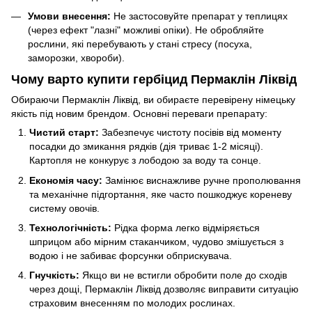
Умови внесення:
Не застосовуйте препарат у теплицях
(через ефект "лазні" можливі опіки). Не обробляйте
рослини, які перебувають у стані стресу (посуха,
заморозки, хвороби).
Чому варто купити гербіцид Пермаклін Ліквід
Обираючи Пермаклін Ліквід, ви обираєте перевірену німецьку
якість під новим брендом. Основні переваги препарату:
Чистий старт:
Забезпечує чистоту посівів від моменту
посадки до змикання рядків (дія триває 1-2 місяці).
Картопля не конкурує з лободою за воду та сонце.
Економія часу:
Замінює виснажливе ручне прополювання
та механічне підгортання, яке часто пошкоджує кореневу
систему овочів.
Технологічність:
Рідка форма легко відміряється
шприцом або мірним стаканчиком, чудово змішується з
водою і не забиває форсунки обприскувача.
Гнучкість:
Якщо ви не встигли обробити поле до сходів
через дощі, Пермаклін Ліквід дозволяє виправити ситуацію
страховим внесенням по молодих рослинах.