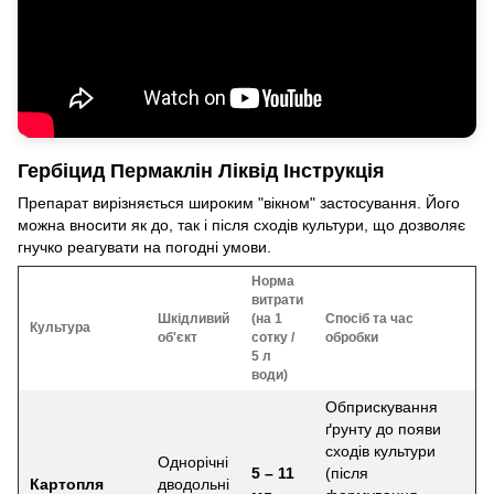
Гербіцид Пермаклін Ліквід Інструкція
Препарат вирізняється широким "вікном" застосування. Його
можна вносити як до, так і після сходів культури, що дозволяє
гнучко реагувати на погодні умови.
Норма
витрати
Шкідливий
(на 1
Спосіб та час
Культура
об'єкт
сотку /
обробки
5 л
води)
Обприскування
ґрунту до появи
сходів культури
Однорічні
5 – 11
(після
Картопля
дводольні