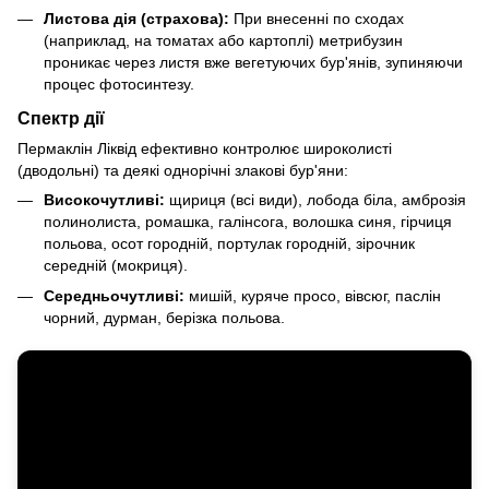
Листова дія (страхова):
При внесенні по сходах
(наприклад, на томатах або картоплі) метрибузин
проникає через листя вже вегетуючих бур'янів, зупиняючи
процес фотосинтезу.
Спектр дії
Пермаклін Ліквід ефективно контролює широколисті
(дводольні) та деякі однорічні злакові бур'яни:
Високочутливі:
щириця (всі види), лобода біла, амброзія
полинолиста, ромашка, галінсога, волошка синя, гірчиця
польова, осот городній, портулак городній, зірочник
середній (мокриця).
Середньочутливі:
мишій, куряче просо, вівсюг, паслін
чорний, дурман, берізка польова.