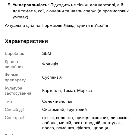
Універсальність:
Підходить не тільки для картоплі, а й
для томатів, сої, люцерни та навіть спаржі (в промислових
умовах).
Актуальна ціна на Пермаклін Ліквід, купити в Україні
Характеристики
Виробник
SBM
Країна
Франція
виробник
Форма
Суспензія
препарату
Культура
Картопля, Томат, Морква
застосування
Тип
Селективної дії
Спосіб дії
Системний, Грунтовий
Спектр дії
вівсюг, волошка, гірчиця, зірочник, лисохвіст,
лобода, мишій, осот городній, портулак,
просо, ромашка, фіалка, щириця