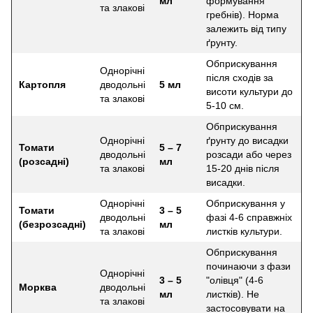
мл
формування
та злакові
гребнів). Норма
залежить від типу
ґрунту.
Обприскування
Однорічні
після сходів за
Картопля
дводольні
5 мл
висоти культури до
та злакові
5-10 см.
Обприскування
Однорічні
ґрунту до висадки
Томати
5 – 7
дводольні
розсади або через
(розсадні)
мл
та злакові
15-20 днів після
висадки.
Однорічні
Обприскування у
Томати
3 – 5
дводольні
фазі 4-6 справжніх
(безрозсадні)
мл
та злакові
листків культури.
Обприскування
починаючи з фази
Однорічні
3 – 5
"олівця" (4-6
Морква
дводольні
мл
листків). Не
та злакові
застосовувати на