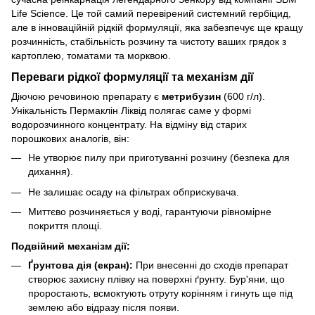
Life Science. Це той самий перевірений системний гербіцид,
але в інноваційній рідкій формуляції, яка забезпечує ще кращу
розчинність, стабільність розчину та чистоту ваших грядок з
картоплею, томатами та морквою.
Переваги рідкої формуляції та механізм дії
Діючою речовиною препарату є
метрибузин
(600 г/л).
Унікальність Пермаклін Ліквід полягає саме у формі
водорозчинного концентрату. На відміну від старих
порошкових аналогів, він:
Не утворює пилу при приготуванні розчину (безпека для
дихання).
Не залишає осаду на фільтрах обприскувача.
Миттєво розчиняється у воді, гарантуючи рівномірне
покриття площі.
Подвійний механізм дії:
Ґрунтова дія (екран):
При внесенні до сходів препарат
створює захисну плівку на поверхні ґрунту. Бур'яни, що
проростають, всмоктують отруту корінням і гинуть ще під
землею або відразу після появи.