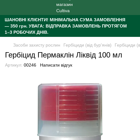
ШАНОВНІ КЛІЄНТИ!
МІНІМАЛЬНА СУМА ЗАМОВЛЕННЯ
— 350 грн.
УВАГА: ВІДПРАВКА ЗАМОВЛЕНЬ ПРОТЯГОМ
1–3 РОБОЧИХ ДНІВ.
Засоби захисту рослин
Гербіциди (від бур'янів)
Гербіциди (в
Гербіцид Пермаклін Ліквід 100 мл
Артикул:
00246
Написати відгук