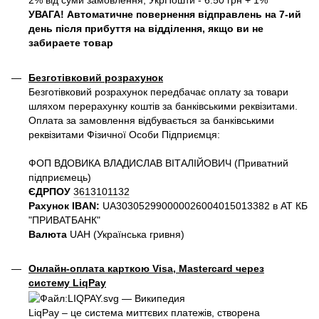
2% від суми замовлення, УкрПошти - 6.50 грн + 1%
УВАГА! Автоматичне повернення відправлень на 7-ий
день після прибуття на відділення, якщо ви не
забираете товар
Безготівковий розрахунок
Безготівковий розрахунок передбачає оплату за товари
шляхом перерахунку коштів за банківськими реквізитами.
Оплата за замовлення відбувається за банківськими
реквізитами Фізичної Особи Підприємця:
ФОП ВДОВИКА ВЛАДИСЛАВ ВІТАЛІЙОВИЧ (Приватний
пiдприємець)
ЄДРПОУ
3613101132
Рахунок IBAN:
UA303052990000026004015013382 в АТ КБ
"ПРИВАТБАНК"
Валюта
UAH (Українська гривня)
Онлайн-оплата карткою Visa, Mastercard через
систему LiqPay
LiqPay – це система миттєвих платежів, створена