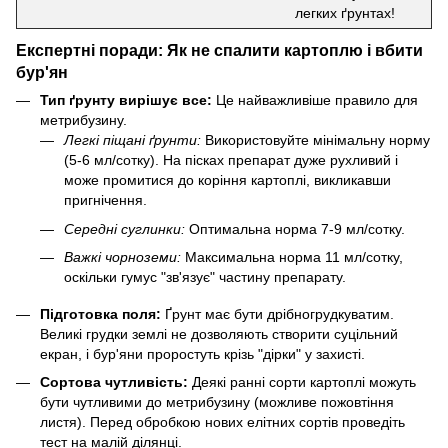
легких ґрунтах!
Експертні поради: Як не спалити картоплю і вбити
бур'ян
Тип ґрунту вирішує все:
Це найважливіше правило для
метрибузину.
Легкі піщані ґрунти:
Використовуйте мінімальну норму
(5-6 мл/сотку). На пісках препарат дуже рухливий і
може промитися до коріння картоплі, викликавши
пригнічення.
Середні суглинки:
Оптимальна норма 7-9 мл/сотку.
Важкі чорноземи:
Максимальна норма 11 мл/сотку,
оскільки гумус "зв'язує" частину препарату.
Підготовка поля:
Ґрунт має бути дрібногрудкуватим.
Великі грудки землі не дозволяють створити суцільний
екран, і бур'яни проростуть крізь "дірки" у захисті.
Сортова чутливість:
Деякі ранні сорти картоплі можуть
бути чутливими до метрибузину (можливе пожовтіння
листя). Перед обробкою нових елітних сортів проведіть
тест на малій ділянці.