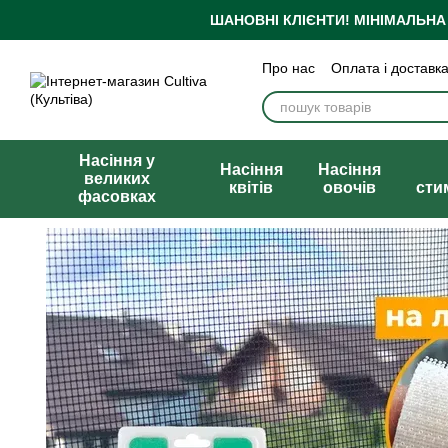
Перейти до основного контенту
ШАНОВНІ КЛІЄНТИ!
МІНІМАЛЬНА
Про нас
Оплата і доставк
Бренди
Блог
Політика
Публічна оферта
Насіння у
Насіння
Насіння
великих
квітів
овочів
сти
фасовках