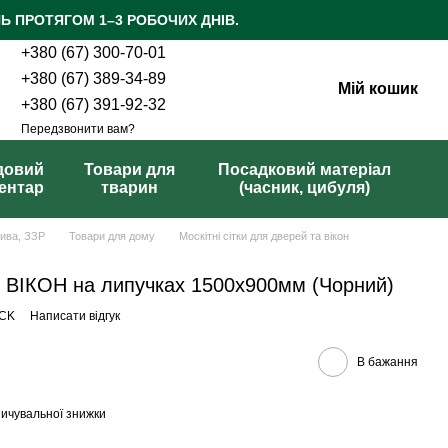
Ь ПРОТЯГОМ 1–3 РОБОЧИХ ДНІВ.
+380 (67) 300-70-01
+380 (67) 389-34-89
Мій кошик
+380 (67) 391-92-32
Передзвонити вам?
довий
Товари для
Посадковий матеріал
вентар
тварин
(часник, цибуля)
рива, ЗЗР
Товари для дому
Москітні сітки для дверей та вікон
ВІКОН на липучках 1500х900мм (Чорний)
ACK
Написати відгук
В бажання
ичувальної знижки