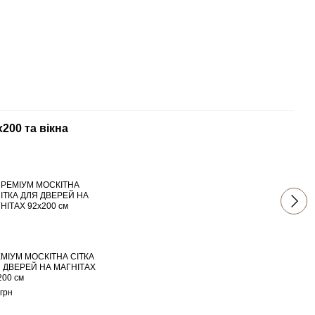
х200 та вікна
Зах
МІУМ МОСКІТНА СІТКА
МОСК
 ДВЕРЕЙ НА МАГНІТАХ
ВІКО
200 см
1500
грн
340 г