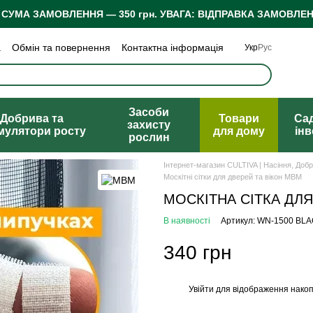
 СУМА ЗАМОВЛЕННЯ — 350 грн.
УВАГА: ВІДПРАВКА ЗАМОВЛЕН
а
Обмін та повернення
Контактна інформація
Укр
Рус
 конфіденційності
Відгуки про магазин
Засоби
Добрива та
Товари
Са
захисту
мулятори росту
для дому
ін
рослин
Інтернет-магазин CULTIVA | Насіння, Доб
Москітні сітки для дверей та вікон МВМ
МОСКІТНА СІТКА ДЛЯ 
В наявності
Артикул: WN-1500 BL
340 грн
Увійти
для відображення накоп
%