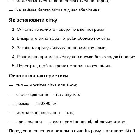
може зніматися та встановлюватися повторно;
не займає багато місця під час зберігання.
Як встановити сітку
Очистіть і знежирте поверхню віконної рами.
Виміряйте вікно та за потреби обріжте полотно.
Закріпіть стрічку-липучку по периметру рами.
Рівномірно притисніть сітку до липучки без складок і прови
Перевірте, щоб по краях не залишалося щілин.
Основні характеристики
тип — москітна сітка для вікон;
спосіб кріплення — на липучках;
розмір — 150×90 см;
можливість підрізання — так;
призначення — захист приміщення від літаючих комах.
Перед установленням ретельно очистіть раму: на запиленій аб