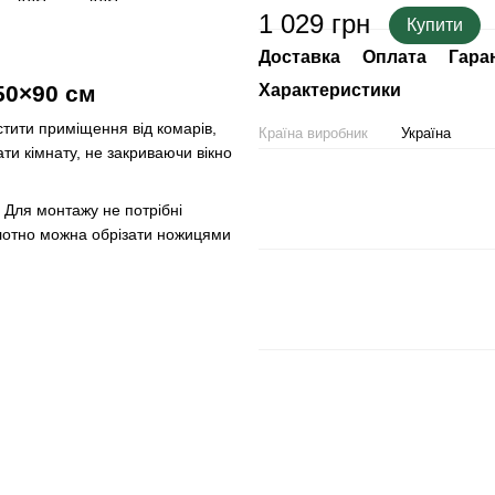
1 029 грн
Купити
Доставка
Оплата
Гара
50×90 см
Характеристики
тити приміщення від комарів,
Країна виробник
Україна
ти кімнату, не закриваючи вікно
. Для монтажу не потрібні
олотно можна обрізати ножицями