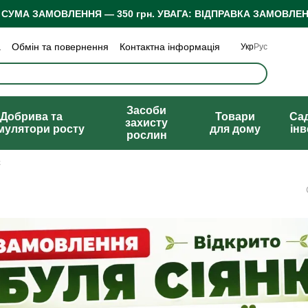
 СУМА ЗАМОВЛЕННЯ — 350 грн.
УВАГА: ВІДПРАВКА ЗАМОВЛЕН
а
Обмін та повернення
Контактна інформація
Укр
Рус
 конфіденційності
Відгуки про магазин
Засоби
Добрива та
Товари
Са
захисту
мулятори росту
для дому
ін
рослин
к