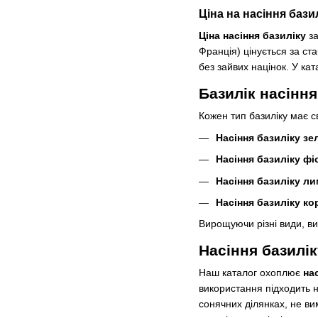
Ціна на насіння бази
Ціна насіння базиліку
за
Франція) цінується за ст
без зайвих націнок. У ка
Базилік насіння
Кожен тип базиліку має 
Насіння базиліку зе
Насіння базиліку ф
Насіння базиліку л
Насіння базиліку ко
Вирощуючи різні види, ви
Насіння базилік
Наш каталог охоплює
на
використання підходить 
сонячних ділянках, не ви