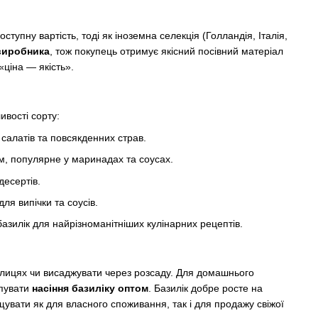
тупну вартість, тоді як іноземна селекція (Голландія, Італія,
 виробника
, тож покупець отримує якісний посівний матеріал
«ціна — якість».
ивості сорту:
салатів та повсякденних страв.
м, популярне у маринадах та соусах.
десертів.
я випічки та соусів.
азилік для найрізноманітніших кулінарних рецептів.
еплицях чи висаджувати через розсаду. Для домашнього
упувати
насіння базиліку оптом
. Базилік добре росте на
увати як для власного споживання, так і для продажу свіжої