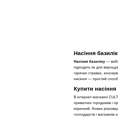
Насіння базилік
Насіння базиліку
— вибір
підходить як для вирощува
гарячих стравах, консерва
насіння — простий спосіб
Купити насіння 
В інтернет-магазині CUL
приватних городників і п
коричний. Кожен різновид
господарств і магазинів н