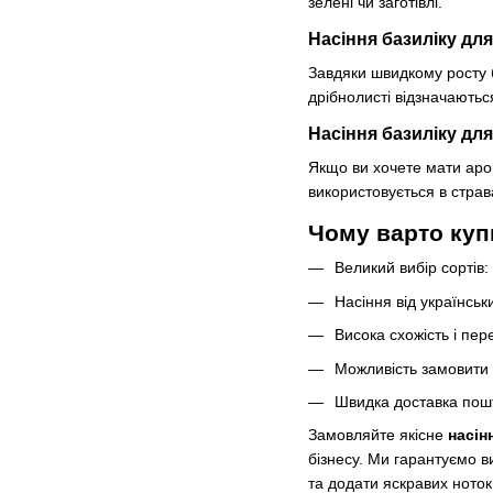
зелені чи заготівлі.
Насіння базиліку для
Завдяки швидкому росту б
дрібнолисті відзначаютьс
Насіння базиліку для
Якщо ви хочете мати аром
використовується в страва
Чому варто купи
Великий вибір сортів
Насіння від українськ
Висока схожість і пере
Можливість замовити 
Швидка доставка пошто
Замовляйте якісне
насін
бізнесу. Ми гарантуємо в
та додати яскравих ноток 