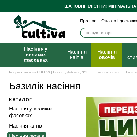
Перейти до основного контенту
ШАНОВНІ КЛІЄНТИ!
МІНІМАЛЬНА
Про нас
Оплата і доставк
Бренди
Блог
Політика
Публічна оферта
Насіння у
Насіння
Насіння
великих
квітів
овочів
сти
фасовках
Інтернет-магазин CULTIVA | Насіння, Добрива, ЗЗР
Насіння овочів
Базилі
Базилік насіння
КАТАЛОГ
Насіння у великих
фасовках
Насіння квітів
Насіння овочів