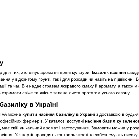
у
 для тих, хто цінує ароматні пряні культури.
Базилік насіння
швидко
ння у відкритому ґрунті, так і для розсади чи навіть на підвіконні. 
ції та чаї. Він надає стравам яскравого смаку й аромату, а також мі
 отримати свіже та якісне зелене листя протягом усього сезону.
базиліку в Україні
TIVA можна
купити насіння базиліку в Україні
з доставкою в будь-я
рофесійних фермерів. У каталозі доступні
насіння базиліку зелено
 має свій унікальний аромат і застосування. Замовити можна у роз
асіння. Усі партії проходять контроль якості та забезпечують високу 