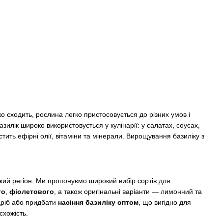
 сходить, рослина легко пристосовується до різних умов і
Базилік широко використовується у кулінарії: у салатах, соусах,
стить ефірні олії, вітаміни та мінерали. Вирощування базиліку з
кий регіон. Ми пропонуємо широкий вибір сортів для
го
,
фіолетового
, а також оригінальні варіанти — лимонний та
дріб або придбати
насіння базиліку оптом
, що вигідно для
схожість.