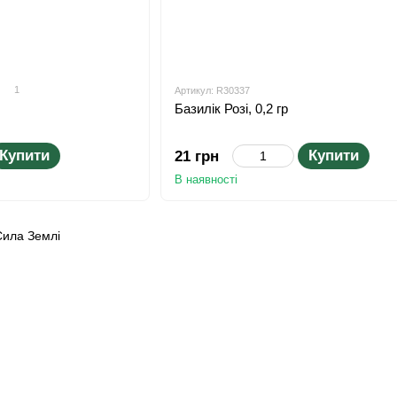
1
Артикул: R30337
Базилік Розі, 0,2 гр
Купити
Купити
21 грн
В наявності