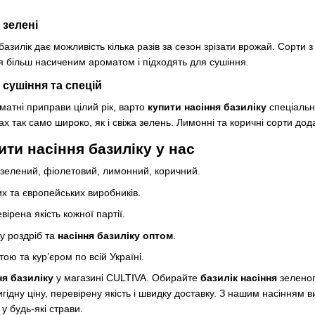
 зелені
азилік дає можливість кілька разів за сезон зрізати врожай. Сорти з
я більш насиченим ароматом і підходять для сушіння.
 сушіння та спецій
атні приправи цілий рік, варто
купити насіння базиліку
спеціально
х так само широко, як і свіжа зелень. Лимонні та коричні сорти дода
ти насіння базиліку у нас
: зелений, фіолетовий, лимонний, коричний.
их та європейських виробників.
вірена якість кожної партії.
у роздріб та
насіння базиліку оптом
.
ю та кур’єром по всій Україні.
ня базиліку
у магазині CULTIVA. Обирайте
базилік насіння
зеленог
игідну ціну, перевірену якість і швидку доставку. З нашим насіння
у будь-які страви.