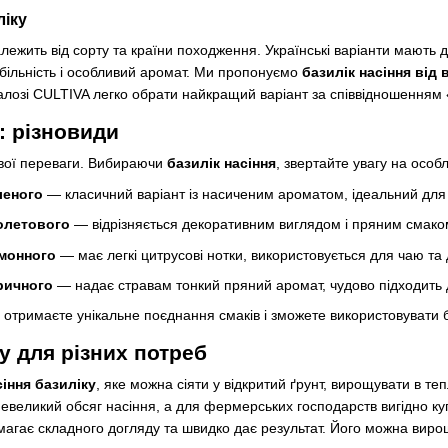
ліку
лежить від сорту та країни походження. Українські варіанти мають дос
абільність і особливий аромат. Ми пропонуємо
базилік насіння від
талозі CULTIVA легко обрати найкращий варіант за співвідношенням 
: різновиди
свої переваги. Вибираючи
базилік насіння
, звертайте увагу на особл
леного
— класичний варіант із насиченим ароматом, ідеальний для 
іолетового
— відрізняється декоративним виглядом і пряним смако
имонного
— має легкі цитрусові нотки, використовується для чаю та 
ричного
— надає стравам тонкий пряний аромат, чудово підходить дл
 отримаєте унікальне поєднання смаків і зможете використовувати б
у для різних потреб
сіння базиліку
, яке можна сіяти у відкритий ґрунт, вирощувати в т
невеликий обсяг насіння, а для фермерських господарств вигідно к
магає складного догляду та швидко дає результат. Його можна вирощ