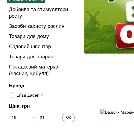
Добрива та стимулятори
росту
Засоби захисту рослин
Товари для дому
Садовий інвентар
Товари для тварин
Посадковий матеріал
(часник, цибуля)
Бренд
3
Enza Zaden
Ціна, грн
Від Ціна, грн
До Ціна, грн
ОК