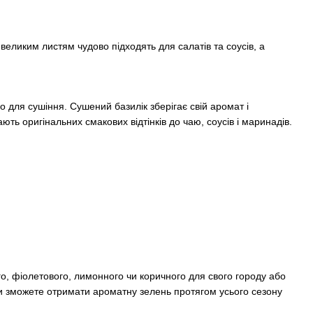
 великим листям чудово підходять для салатів та соусів, а
 для сушіння. Сушений базилік зберігає свій аромат і
ють оригінальних смакових відтінків до чаю, соусів і маринадів.
о, фіолетового, лимонного чи коричного для свого городу або
м ви зможете отримати ароматну зелень протягом усього сезону