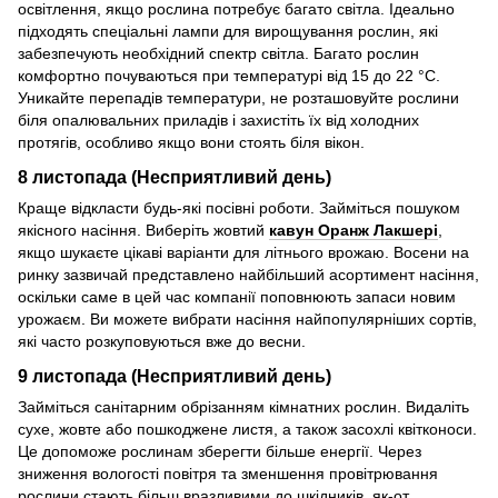
освітлення, якщо рослина потребує багато світла. Ідеально
підходять спеціальні лампи для вирощування рослин, які
забезпечують необхідний спектр світла. Багато рослин
комфортно почуваються при температурі від 15 до 22 °C.
Уникайте перепадів температури, не розташовуйте рослини
біля опалювальних приладів і захистіть їх від холодних
протягів, особливо якщо вони стоять біля вікон.
8 листопада (Несприятливий день)
Краще відкласти будь-які посівні роботи. Займіться пошуком
якісного насіння. Виберіть жовтий
кавун Оранж Лакшері
,
якщо шукаєте цікаві варіанти для літнього врожаю. Восени на
ринку зазвичай представлено найбільший асортимент насіння,
оскільки саме в цей час компанії поповнюють запаси новим
урожаєм. Ви можете вибрати насіння найпопулярніших сортів,
які часто розкуповуються вже до весни.
9 листопада (Несприятливий день)
Займіться санітарним обрізанням кімнатних рослин. Видаліть
сухе, жовте або пошкоджене листя, а також засохлі квітконоси.
Це допоможе рослинам зберегти більше енергії. Через
зниження вологості повітря та зменшення провітрювання
рослини стають більш вразливими до шкідників, як-от