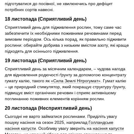
підготуватися до посівної, не хвилюючись про дефіцит
потрібних сортів навесні.
18 листопада (Сприятливий день)
Сприятливий день для підживлення рослин, тому саме час
забезпечити їх необхідними поживними речовинами перед
зимовим періодом. Ось кілька порад, як правильно підживити
рослини: обирайте добрива з низьким вмістом азоту, які краще
підходять для осіннього підживлення.
19 листопада (Сприятливий день)
Сприятливий день за місячним календарем, – чудова нагода
для відновлення родючості ґрунту за допомогою концентрату
гумату калію, такого як
«Сила Землі Нітрогумат»
. Гумат калію
– це природний стимулятор, який покращує структуру ґрунту,
підвищує вміст органічних речовин і сприяє активнішому
поглинанню поживних елементів корінням рослин.
20 листопада (Несприятливий день)
Сьогодні не варто займатися рослинами. Приділіть увагу
пошуку насіння на сезон 2025, наприклад
Голландське
насіння капусти
. Особливу увагу зверніть на
насіння капусти