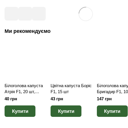
Ми рекомендуємо
Білоголова капуста
Цвітна капуста Боріс
Білоголова кап
Атрія F1, 20 шт,
F1, 15 шт
Бригадир F1, 1
Голландське насіння
40 грн
43 грн
147 грн
Купити
Купити
Купити