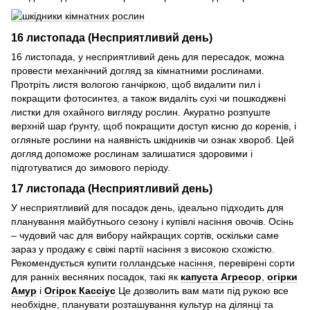
16 листопада (Несприятливий день)
16 листопада, у несприятливий день для пересадок, можна
провести механічний догляд за кімнатними рослинами.
Протріть листя вологою ганчіркою, щоб видалити пил і
покращити фотосинтез, а також видаліть сухі чи пошкоджені
листки для охайного вигляду рослин. Акуратно розпуште
верхній шар ґрунту, щоб покращити доступ кисню до коренів, і
огляньте рослини на наявність шкідників чи ознак хвороб. Цей
догляд допоможе рослинам залишатися здоровими і
підготуватися до зимового періоду.
17 листопада (Несприятливий день)
У несприятливий для посадок день, ідеально підходить для
планування майбутнього сезону і купівлі насіння овочів. Осінь
– чудовий час для вибору найкращих сортів, оскільки саме
зараз у продажу є свіжі партії насіння з високою схожістю.
Рекомендується
купити голландське насіння
, перевірені сорти
для ранніх весняних посадок, такі як
капуста Агресор
,
огірки
Амур
і
Огірок Кассіус
Це дозволить вам мати під рукою все
необхідне, планувати розташування культур на ділянці та