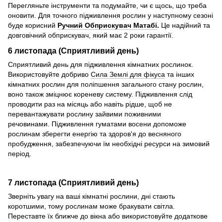
Перегляньте інструменти та подумайте, чи є щось, що треба
оновити. Для точного підживлення рослин у наступному сезоні
буде корисний
Ручний Обприскувач Матабі
.
Це надійний та
довговічний обприскувач, який має 2 роки гарантії.
6 листопада (Сприятливий день)
Сприятливий день для підживлення кімнатних рослинок.
Використовуйте добриво
Сила Землі для фікуса
та інших
кімнатних рослин для поліпшення загального стану рослин,
воно також зміцнює кореневу систему. Підживлення слід
проводити раз на місяць або навіть рідше, щоб не
перевантажувати рослину зайвими поживними
речовинами. Підживлення гуматами восени допоможе
рослинам зберегти енергію та здоров'я до весняного
пробудження, забезпечуючи їм необхідні ресурси на зимовий
період.
7 листопада (Сприятливий день)
Зверніть увагу на ваші кімнатні рослини, дні стають
коротшими, тому рослинам може бракувати світла.
Переставте їх ближче до вікна або використовуйте додаткове