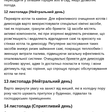
пересадити у більший горщик або в сад, якщо дозволяє
погода.
12 листопада (Нейтральний день)
Перевірте котли та каміни. Для ефективного очищення котлів і
димоходів варто використовувати спеціальні хімічні засоби,
такі як порошки, гранули або брикети. Ці засоби містять
активні компоненти, які при згорянні виділяють речовини, що
розм'якшують і видаляють відкладення сажі та креозоту на
стінках котла та димоходу. Регулярне застосування таких
засобів знижує ризик займання сажі, покращує теплообмін і
зменшує витрати палива, підвищуючи загальну ефективність
опалювальної системи.
Очищувальні брикети для димоходів
особливо зручні, адже їх достатньо покласти в топку, і вони
діятимуть під час горіння, що спрощує процес обслуговування
котла чи печі.
13 листопада (Нейтральний день)
Варто звернути увагу на захист від мишей, які в холодну пору
року часто шукають притулок у будинках, підвалах та
господарських приміщеннях.
14 листопада (Сприятливий день)