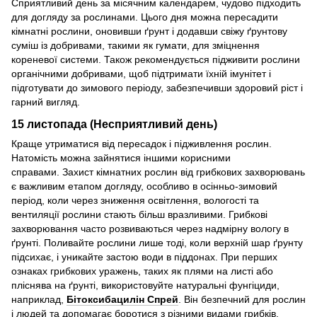
Сприятливий день за місячним календарем, чудово підходить
для догляду за рослинами. Цього дня можна пересадити
кімнатні рослини, оновивши ґрунт і додавши свіжу ґрунтову
суміш із добривами, такими як гумати, для зміцнення
кореневої системи. Також рекомендується підживити рослини
органічними добривами, щоб підтримати їхній імунітет і
підготувати до зимового періоду, забезпечивши здоровий ріст і
гарний вигляд.
15 листопада (Несприятливий день)
Краще утриматися від пересадок і підживлення рослин.
Натомість можна зайнятися іншими корисними
справами. Захист кімнатних рослин від грибкових захворювань
є важливим етапом догляду, особливо в осінньо-зимовий
період, коли через зниження освітлення, вологості та
вентиляції рослини стають більш вразливими. Грибкові
захворювання часто розвиваються через надмірну вологу в
ґрунті. Поливайте рослини лише тоді, коли верхній шар ґрунту
підсихає, і уникайте застою води в піддонах. При перших
ознаках грибкових уражень, таких як плями на листі або
пліснява на ґрунті, використовуйте натуральні фунгіциди,
наприклад,
Бітоксибацилін Спрей
. Він безпечний для рослин
і людей та допомагає боротися з різними видами грибків.