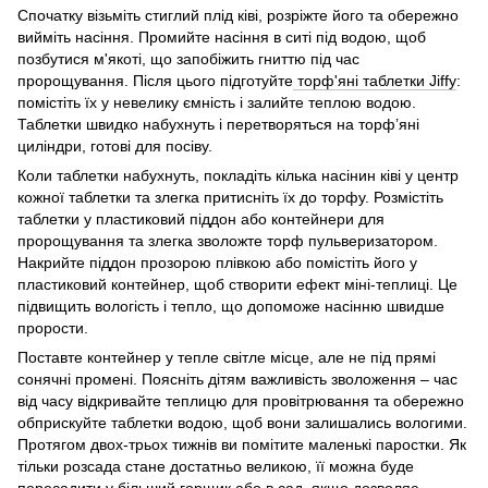
Спочатку візьміть стиглий плід ківі, розріжте його та обережно
вийміть насіння. Промийте насіння в ситі під водою, щоб
позбутися м'якоті, що запобіжить гниттю під час
пророщування. Після цього підготуйте
торф'яні таблетки Jiffy
:
помістіть їх у невелику ємність і залийте теплою водою.
Таблетки швидко набухнуть і перетворяться на торф’яні
циліндри, готові для посіву.
Коли таблетки набухнуть, покладіть кілька насінин ківі у центр
кожної таблетки та злегка притисніть їх до торфу. Розмістіть
таблетки у пластиковий піддон або контейнери для
пророщування та злегка зволожте торф пульверизатором.
Накрийте піддон прозорою плівкою або помістіть його у
пластиковий контейнер, щоб створити ефект міні-теплиці. Це
підвищить вологість і тепло, що допоможе насінню швидше
прорости.
Поставте контейнер у тепле світле місце, але не під прямі
сонячні промені. Поясніть дітям важливість зволоження – час
від часу відкривайте теплицю для провітрювання та обережно
обприскуйте таблетки водою, щоб вони залишались вологими.
Протягом двох-трьох тижнів ви помітите маленькі паростки. Як
тільки розсада стане достатньо великою, її можна буде