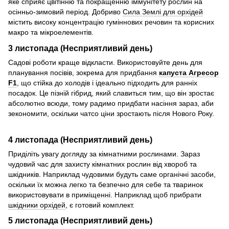
яке сприяє цвітінню та покращенню іммунітету рослин на
осінньо-зимовий період. Добриво
Сила Землі для орхідей
містить високу концентрацію гуміннових речовин та корисних
макро та мікроелементів.
3 листопада (Несприятливий день)
Садові роботи краще відкласти. Використовуйте день для
планування посівів, зокрема для придбання
капуста Агресор
F1
, що стійка до холодів і ідеально підходить для ранніх
посадок. Це пізній гібрид, який славиться тим, що він зростає
абсолютно всюди, тому радимо придбати насіння зараз, аби
зекономити, оскільки чатсо ціни зростають після Нового Року.
4 листопада (Несприятливий день)
Приділіть увагу догляду за кімнатними рослинами. Зараз
чудовий час для захисту кімнатних рослин від хвороб та
шкідників. Наприклад чудовими будуть саме органічні засоби,
оскільки їх можна легко та безпечно для себе та тваринок
використовувати в приміщенні. Наприклад щоб прибрати
шкідники орхідей
, є готовий комплект.
5 листопада (Несприятливий день)