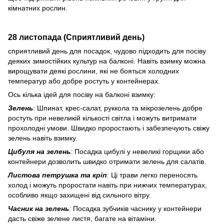
кімнатних рослин.
28 листопада (Сприятливий день)
сприятливий день для посадок, чудово підходить для посіву
деяких зимостійких культур на балконі. Навіть взимку можна
вирощувати деякі рослини, які не бояться холодних
температур або добре ростуть у контейнерах.
Ось кілька ідей для посіву на балконі взимку:
Зелень
: Шпинат, крес-салат, руккола та мікрозелень добре
ростуть при невеликій кількості світла і можуть витримати
прохолодні умови. Швидко проростають і забезпечують свіжу
зелень навіть взимку.
Цибуля на зелень
:
Посадка цибулі у невеликі горщики або
контейнери дозволить швидко отримати зелень для салатів.
Листова петрушка та кріп
:
Ці трави легко переносять
холод і можуть проростати навіть при нижчих температурах,
особливо якщо захищені від сильного вітру.
Часник на зелень
:
Посадка зубчиків часнику у контейнери
дасть свіже зелене листя, багате на вітаміни.