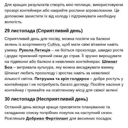
Для кращих результатів створіть міні-теплицю, використовуючи
прозорі контейнери або накрийте рослини агроволокном. Це
допоможе захистити їх від холоду і підтримувати необхідну
вологість.
29 листопада (Сприятливий день)
Сприятливий день для посіву, можна посіяти на балконі
зелень із асортименту
Cultiva
, щоб мати свіжі вітаміни навіть
узимку.
Рукола Летиція
– не боїться прохолоди, швидко росте
і додає приємний пряний смак до страв. Її зручно вирощувати
на підвіконні або балконі в невеликих контейнерах.
Шпинат
Боа
– витривала культура, яку можна висаджувати взимку.
Шпинат любить прохолоду і зростає навіть за невеликої
кількості світла.
Петрушка та
кріп голдкрон
– добре ростуть у
контейнерах і не потребують багато догляду. Посійте насіння у
контейнер і тримайте на освітленому місці для свіжої зелені
30 листопада (Несприятливий день)
Останній день місяця краще присвятити плануванню та
складанню списку потрібних покупок на наступний сезон.
Розгляньте
Добриво Фертіплант
для весняних посадок.