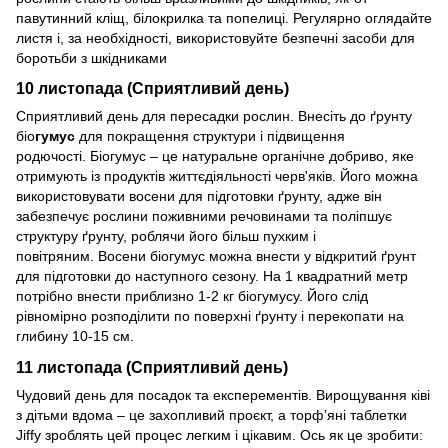
павутинний кліщ, білокрилка та попелиці. Регулярно оглядайте
листя і, за необхідності, використовуйте безпечні засоби для
боротьби з шкідниками
10 листопада (Сприятливий день)
Сприятливий день для пересадки рослин. Внесіть до ґрунту
біо
гумус
для покращення структури і підвищення
родючості. Біогумус – це натуральне органічне добриво, яке
отримують із продуктів життєдіяльності черв'яків. Його можна
використовувати восени для підготовки ґрунту, адже він
забезпечує рослини поживними речовинами та поліпшує
структуру ґрунту, роблячи його більш пухким і
повітряним. Восени біогумус можна внести у відкритий ґрунт
для підготовки до наступного сезону. На 1 квадратний метр
потрібно внести приблизно 1-2 кг біогумусу. Його слід
рівномірно розподілити по поверхні ґрунту і перекопати на
глибину 10-15 см.
11 листопада (Сприятливий день)
Чудовий день для посадок та експерементів. Вирощування ківі
з дітьми вдома – це захопливий проєкт, а торф’яні таблетки
Jiffy зроблять цей процес легким і цікавим. Ось як це зробити: