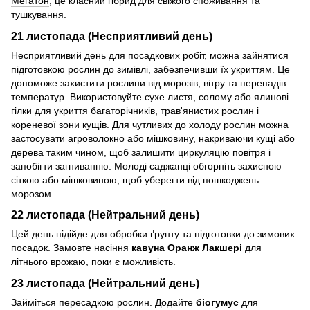
Мегатон
, це класний гібрид для свіжого споживання та
тушкування.
21 листопада (Несприятливий день)
Несприятливий день для посадкових робіт, можна зайнятися
підготовкою рослин до зимівлі, забезпечивши їх укриттям. Це
допоможе захистити рослини від морозів, вітру та перепадів
температур. Використовуйте сухе листя, солому або ялинові
гілки для укриття багаторічників, трав'янистих рослин і
кореневої зони кущів. Для чутливих до холоду рослин можна
застосувати агроволокно або мішковину, накриваючи кущі або
дерева таким чином, щоб залишити циркуляцію повітря і
запобігти загниванню. Молоді саджанці обгорніть захисною
сіткою або мішковиною, щоб уберегти від пошкоджень
морозом
22 листопада (Нейтральний день)
Цей день підійде для обробки ґрунту та підготовки до зимових
посадок. Замовте насіння
кавуна Оранж Лакшері
для
літнього врожаю, поки є можливість.
23 листопада (Нейтральний день)
Займіться пересадкою рослин. Додайте
біогумус
для