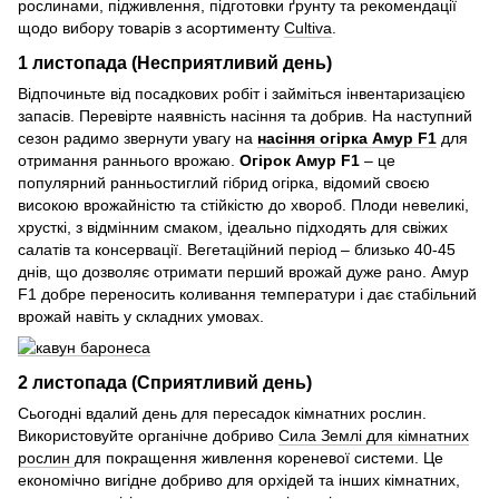
рослинами, підживлення, підготовки ґрунту та рекомендації
щодо вибору товарів з асортименту
Cultiva
.
1 листопада (Несприятливий день)
Відпочиньте від посадкових робіт і займіться інвентаризацією
запасів. Перевірте наявність насіння та добрив. На наступний
сезон радимо звернути увагу на
насіння огірка Амур F1
для
отримання раннього врожаю.
Огірок Амур F1
– це
популярний ранньостиглий гібрид огірка, відомий своєю
високою врожайністю та стійкістю до хвороб. Плоди невеликі,
хрусткі, з відмінним смаком, ідеально підходять для свіжих
салатів та консервації. Вегетаційний період – близько 40-45
днів, що дозволяє отримати перший врожай дуже рано. Амур
F1 добре переносить коливання температури і дає стабільний
врожай навіть у складних умовах.
2 листопада (Сприятливий день)
Сьогодні вдалий день для пересадок кімнатних рослин.
Використовуйте органічне добриво
Сила Землі для кімнатних
рослин
для покращення живлення кореневої системи. Це
економічно вигідне добриво для орхідей та інших кімнатних,