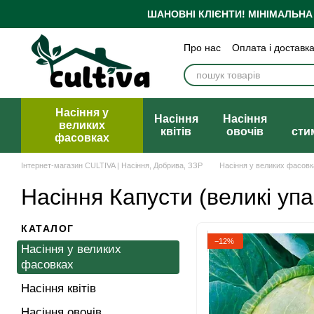
Перейти до основного контенту
ШАНОВНІ КЛІЄНТИ!
МІНІМАЛЬНА
Про нас
Оплата і доставк
Бренди
Блог
Політика
Публічна оферта
Насіння у
Насіння
Насіння
великих
квітів
овочів
сти
фасовках
Інтернет-магазин CULTIVA | Насіння, Добрива, ЗЗР
Насіння у великих фасовк
Насіння Капусти (великі упа
КАТАЛОГ
−12%
Насіння у великих
фасовках
Насіння квітів
Насіння овочів