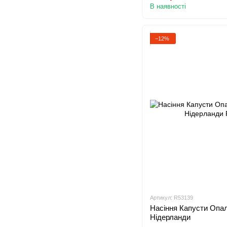
В наявності
−12%
Артикул: R53139
Насіння Капусти Опал,
Нідерланди