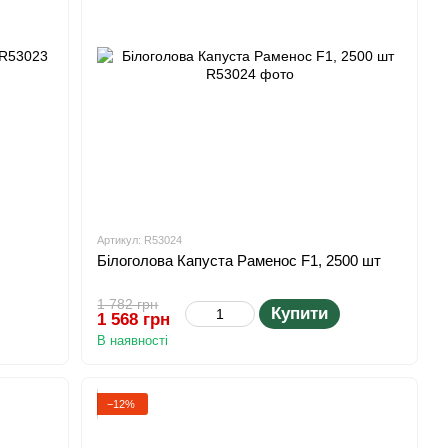
Артикул: R53024
Білоголова Капуста Раменос F1, 2500 шт
1 782 грн
Купити
1 568 грн
В наявності
−12%