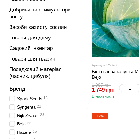
Добрива та стимулятори
росту
Засоби захисту рослин
Товари для дому
Садовий інвентар
Товари для тварин
Артикул: R50260
Посадковий матеріал
Білоголова капуста Ме
(часник, цибуля)
Bejo
1 987 грн
Бренд
1 749 грн
В наявності
13
Spark Seeds
22
Syngenta
28
Rijk Zwaan
−12%
32
Bejo
15
Hazera