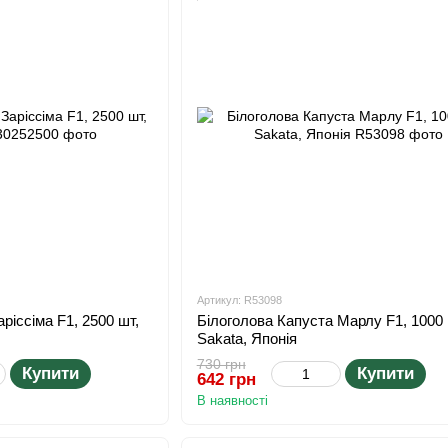
Артикул: R53098
ріссіма F1, 2500 шт,
Білоголова Капуста Марлу F1, 1000 
Sakata, Японія
730 грн
Купити
Купити
642 грн
В наявності