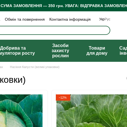
 СУМА ЗАМОВЛЕННЯ — 350 грн.
УВАГА: ВІДПРАВКА ЗАМОВЛЕН
а
Обмін та повернення
Контактна інформація
Укр
Рус
 конфіденційності
Відгуки про магазин
Засоби
Добрива та
Товари
Са
захисту
мулятори росту
для дому
ін
рослин
ах
Насіння Капусти (великі упаковки)
ковки)
−12%