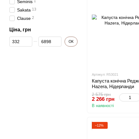
1
Seminis
13
Sakata
2
Clause
Ціна, грн
Від Ціна, грн
До Ціна, грн
ОК
Артикул: R53021
Капуста конічна Редже
Hazera, Нідерланди
2 575 грн
2 266 грн
В наявності
−12%