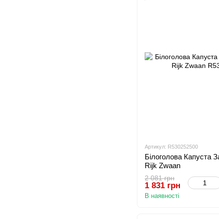
Артикул: R530252500
Білоголова Капуста За
Rijk Zwaan
2 081 грн
1 831 грн
В наявності