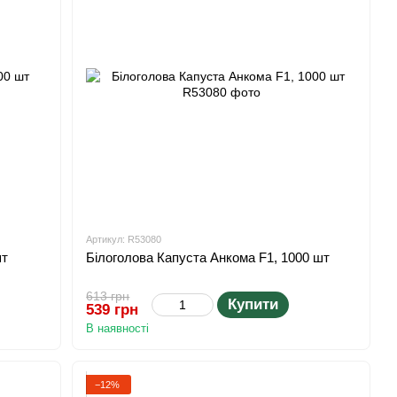
Артикул: R53080
шт
Білоголова Капуста Анкома F1, 1000 шт
613 грн
Купити
539 грн
В наявності
−12%