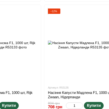
−12%
Артикул: R53135
а F1, 1000 шт, Rijk
Насіння Капусти Мадлена F1, 1000 ш
Zwaan, Нідерланди
804 грн
Купити
Купити
708 грн