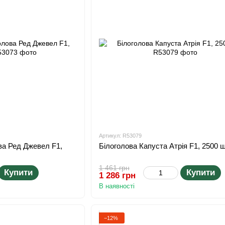
Артикул: R53079
ва Ред Джевел F1,
Білоголова Капуста Атрія F1, 2500 
1 461 грн
Купити
Купити
1 286 грн
В наявності
−12%