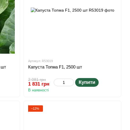
Артикул: R53019
 шт
Капуста Топма F1, 2500 шт
2 081 грн
Купити
1 831 грн
В наявності
−12%