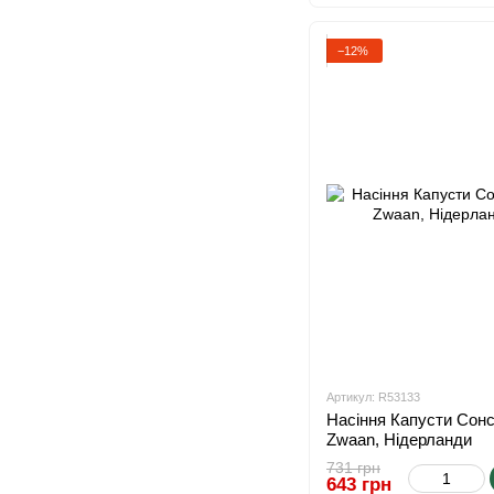
−12%
Артикул: R53133
Насіння Капусти Сонсм
Zwaan, Нідерланди
731 грн
643 грн