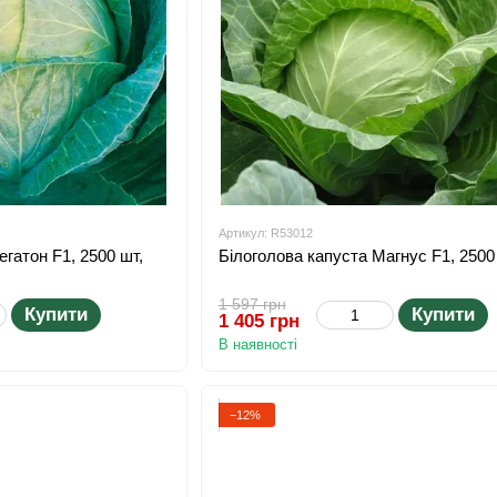
Артикул: R53012
гатон F1, 2500 шт,
Білоголова капуста Магнус F1, 2500
1 597 грн
Купити
Купити
1 405 грн
В наявності
−12%