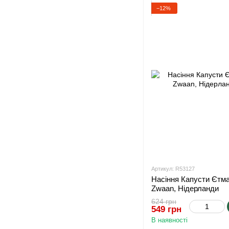
−12%
Артикул: R53127
Насіння Капусти Єтма 
Zwaan, Нідерланди
624 грн
549 грн
В наявності