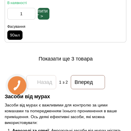
В наявності
Купити
" >
Фасування
90мл
Показати ще 3 товара
Назад
Вперед
1
з 2
Засоби від мурах
Засоби від мурах є важливими для контролю за цими
комахами та попередженням їхнього проникнення в ваше
приміщення. Ось деякі ефективні засоби, які можна
використовувати:
Аерозолі та спреї
: Аерозольні засоби від мурах містять