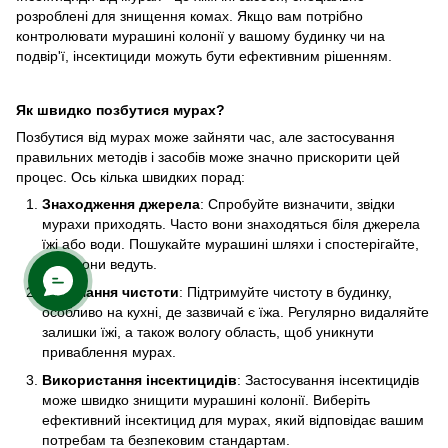
розроблені для знищення комах. Якщо вам потрібно
контролювати мурашині колонії у вашому будинку чи на
подвір'ї, інсектициди можуть бути ефективним рішенням.
Як швидко позбутися мурах?
Позбутися від мурах може зайняти час, але застосування
правильних методів і засобів може значно прискорити цей
процес. Ось кілька швидких порад:
Знаходження джерела
: Спробуйте визначити, звідки
мурахи приходять. Часто вони знаходяться біля джерела
їжі або води. Пошукайте мурашині шляхи і спостерігайте,
куди вони ведуть.
Утримання чистоти
: Підтримуйте чистоту в будинку,
особливо на кухні, де зазвичай є їжа. Регулярно видаляйте
залишки їжі, а також вологу область, щоб уникнути
приваблення мурах.
Використання інсектицидів
: Застосування інсектицидів
може швидко знищити мурашині колонії. Виберіть
ефективний інсектицид для мурах, який відповідає вашим
потребам та безпековим стандартам.