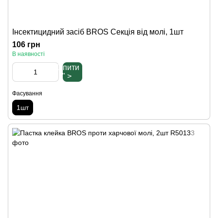
Інсектицидний засіб BROS Секція від молі, 1шт
106 грн
В наявності
Купити
" >
Фасування
1шт