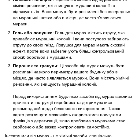
хімічні речовини, які знищують мурашині колонії та
відлякують їх. Вони можуть бути розпилені безпосередньо
на мурашині шляхи або в місця, де часто з'являються
мурахи.
Гель або ловушки
: Гель для мурах містить отруту, яка
приваблює мурашині колонії, і вони поступово забирають
отруту до своїх гнізд. Ловушки для мурах мають схожий
ефект, проте вони забезпечують більш контрольований
спосіб боротьби з мурашами.
Порошок та гранули
: Ці засоби від мурах можуть бути
розсипані навколо периметру вашого будинку або в
місцях, де часто з'являються мурахи. Вони містять хімічні
речовини, які знищують мурашині колонії.
Перед використанням будь-яких засобів від мурах важливо
прочитати інструкції виробника та дотримуватися
рекомендацій щодо безпечного використання. Також
варто розглянути можливість скористатися послугами
фахівців з дератизації, якщо проблема з мурахами стає
серйозною або важко контролювати самостійно.
Інсектициди від мурах - це хімічні засоби, спеціально