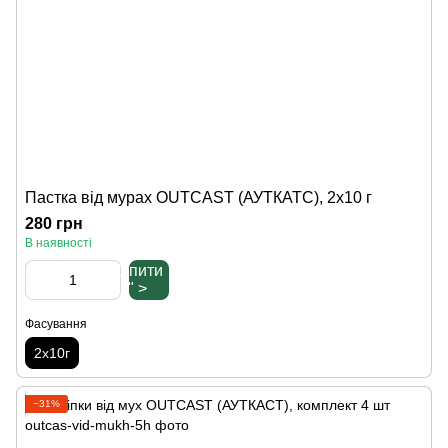
Пастка від мурах OUTCAST (АУТКАТС), 2х10 г
280 грн
В наявності
Купити
" >
Фасування
2х10г
−31%