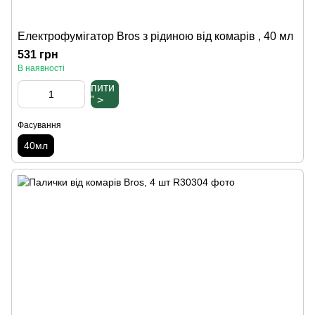
Електрофумігатор Bros з рідиною від комарів , 40 мл
531 грн
В наявності
Купити
" >
Фасування
40мл