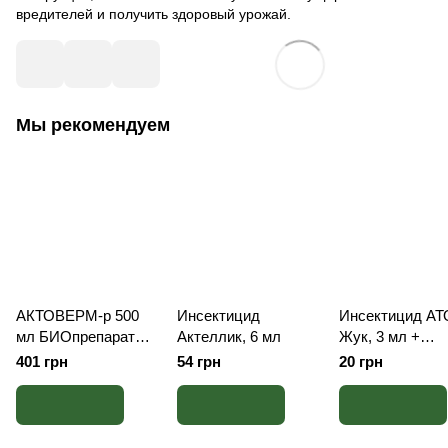
вредителей и получить здоровый урожай.
Мы рекомендуем
АКТОВЕРМ-р 500
Инсектицид
Инсектицид АТ
мл БИОпрепарат
Актеллик, 6 мл
Жук, 3 мл +
инсектицид – для
Авангард Стиму
401 грн
54 грн
20 грн
защиты от
мл
вредителей