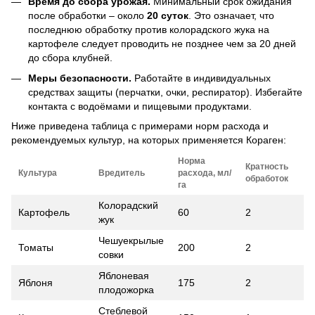
Время до сбора урожая.
Минимальный срок ожидания
после обработки – около
20 суток
. Это означает, что
последнюю обработку против колорадского жука на
картофеле следует проводить не позднее чем за 20 дней
до сбора клубней.
Меры безопасности.
Работайте в индивидуальных
средствах защиты (перчатки, очки, респиратор). Избегайте
контакта с водоёмами и пищевыми продуктами.
Ниже приведена таблица с примерами норм расхода и
рекомендуемых культур, на которых применяется Кораген:
Норма
Кратность
Культура
Вредитель
расхода, мл/
обработок
га
Колорадский
Картофель
60
2
жук
Чешуекрылые
Томаты
200
2
совки
Яблоневая
Яблоня
175
2
плодожорка
Стеблевой