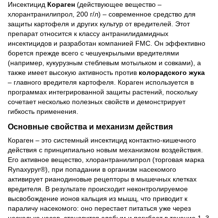
Инсектицид
Кораген
(действующее вещество –
хлорантранилипрол, 200 г/л) – современное средство для
защиты картофеля и других культур от вредителей. Этот
препарат относится к классу антранилидамидных
инсектицидов и разработан компанией FMC. Он эффективно
борется прежде всего с чешуекрылыми вредителями
(например, кукурузным стеблевым мотыльком и совками), а
также имеет высокую активность против
колорадского жука
– главного вредителя картофеля. Кораген используется в
программах интегрированной защиты растений, поскольку
сочетает несколько полезных свойств и демонстрирует
гибкость применения.
Основные свойства и механизм действия
Кораген – это системный инсектицид контактно-кишечного
действия с принципиально новым механизмом воздействия.
Его активное вещество, хлорантранилипрол (торговая марка
Rynaxypyr®), при попадании в организм насекомого
активирует рианодиновые рецепторы в мышечных клетках
вредителя. В результате происходит неконтролируемое
высвобождение ионов кальция из мышц, что приводит к
параличу насекомого: оно перестает питаться уже через
несколько часов, становится слабым и погибает в течение 1–3