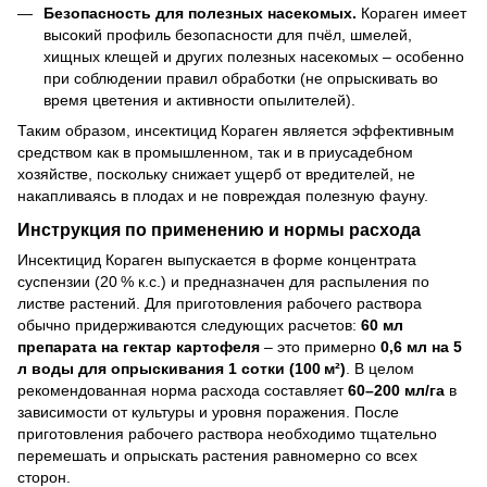
Безопасность для полезных насекомых.
Кораген имеет
высокий профиль безопасности для пчёл, шмелей,
хищных клещей и других полезных насекомых – особенно
при соблюдении правил обработки (не опрыскивать во
время цветения и активности опылителей).
Таким образом, инсектицид Кораген является эффективным
средством как в промышленном, так и в приусадебном
хозяйстве, поскольку снижает ущерб от вредителей, не
накапливаясь в плодах и не повреждая полезную фауну.
Инструкция по применению и нормы расхода
Инсектицид Кораген выпускается в форме концентрата
суспензии (20 % к.с.) и предназначен для распыления по
листве растений. Для приготовления рабочего раствора
обычно придерживаются следующих расчетов:
60 мл
препарата на гектар картофеля
– это примерно
0,6 мл на 5
л воды для опрыскивания 1 сотки (100 м²)
. В целом
рекомендованная норма расхода составляет
60–200 мл/га
в
зависимости от культуры и уровня поражения. После
приготовления рабочего раствора необходимо тщательно
перемешать и опрыскать растения равномерно со всех
сторон.