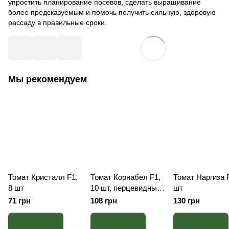
упростить планирование посевов, сделать выращивание
более предсказуемым и помочь получить сильную, здоровую
рассаду в правильные сроки.
Мы рекомендуем
Томат Кристалл F1,
Томат Корнабел F1,
Томат Наргиза F
8 шт
10 шт, перцевидный
шт
с носиком, Франция
71 грн
108 грн
130 грн