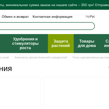
ы, минимальная сумма заказа на нашем сайте – 350 грн! Отправка
Обмен и возврат
Контактная информация
Укр
Рус
а конфиденциальности
Отзывы о магазине
ты
Удобрения и
Защита
Товары
C
стимуляторы
растений
для дома
ин
роста
астений
Комплекты против болезней и вредителей
Роза и декоративные растен
ния