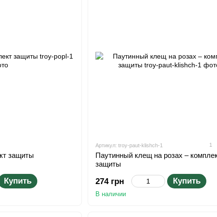
1
Артикул: troy-paut-klishch-1
ект защиты
Паутинный клещ на розах – компле
защиты
Купить
Купить
274 грн
В наличии