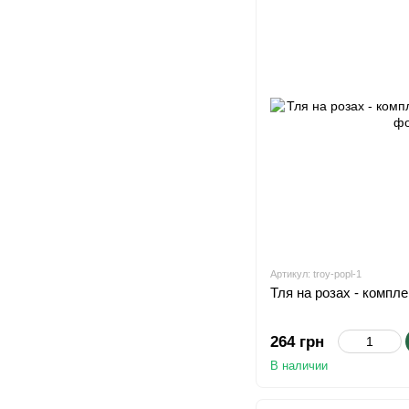
Артикул: troy-popl-1
Тля на розах - компл
264 грн
В наличии