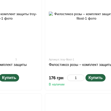
1
Артикул: troy-filost-1
комплект защиты
Филостикоз розы – комплект защит
Купить
Купить
176 грн
В наличии