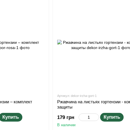
Артикул: dekor-irzha-gort-1
нзии – комплект
Ржавчина на листьях гортензии - ко
защиты
Купить
Купить
179 грн
В наличии