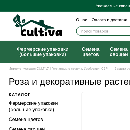
Перейти к основному контенту
Уважаемые клиент
О нас
Оплата и доставка
Бренды
Блог
Политик
Договор публичной офер
Фермерские упаковки
Семена
Семена
(большие упаковки)
цветов
овощей
Интернет-магазин CULTIVA | Голландские семена, Удобрения, СЗР
Защита р
Роза и декоративные расте
КАТАЛОГ
Фермерские упаковки
(большие упаковки)
Семена цветов
Семена овощей