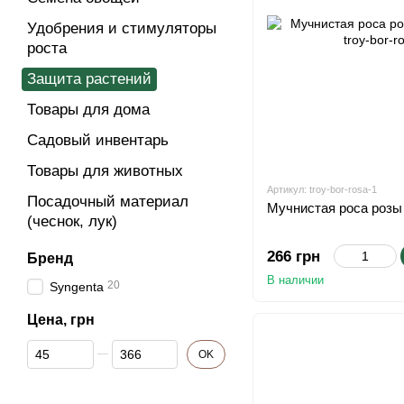
Удобрения и стимуляторы
роста
Защита растений
Товары для дома
Cадовый инвентарь
Товары для животных
Артикул: troy-bor-rosa-1
Посадочный материал
Мучнистая роса розы
(чеснок, лук)
266 грн
Бренд
В наличии
20
Syngenta
Цена, грн
От Цена, грн
До Цена, грн
OK