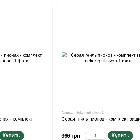
Артикул: dekor-gnil-pivon-1
онах - комплект
Серая гниль пионов - комплект защ
Купить
Купить
366 грн