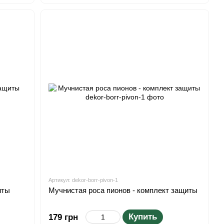
Артикул: dekor-borr-pivon-1
иты
Мучнистая роса пионов - комплект защиты
Купить
179 грн