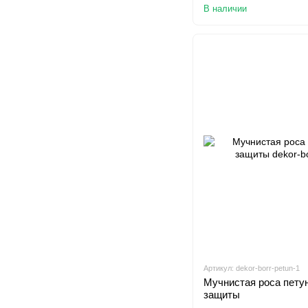
В наличии
Артикул: dekor-borr-petun-1
Мучнистая роса петун
защиты