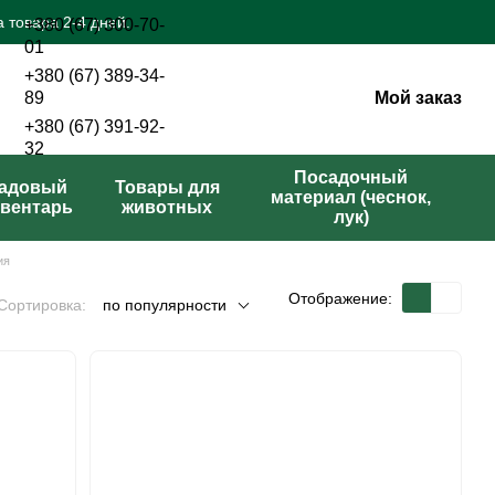
 товара 2-4 дней.
+380 (67) 300-70-
01
+380 (67) 389-34-
Мой заказ
89
+380 (67) 391-92-
32
Перезвонить вам?
Посадочный
адовый
Товары для
материал (чеснок,
вентарь
животных
лук)
ия
Отображение:
Сортировка:
по популярности