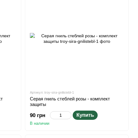
Артикул: troy-sira-gnilіstebl-1
кт
Серая гниль стеблей розы - комплект
защиты
Купить
90 грн
В наличии