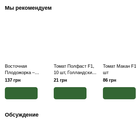
Мы рекомендуем
Восточная
Томат Полфаст F1,
Томат Макан F1
Плодожорка –
10 шт, Голландские
шт
комплект защиты
семена
137 грн
21 грн
86 грн
Обсуждение