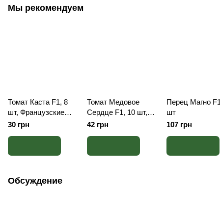
Мы рекомендуем
Томат Каста F1, 8
Томат Медовое
Перец Магно F1
шт, Французские
Сердце F1, 10 шт,
шт
семена
Сербские семена
30 грн
42 грн
107 грн
Обсуждение