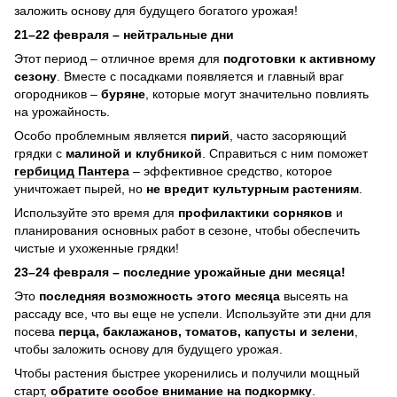
заложить основу для будущего богатого урожая!
21–22 февраля – нейтральные дни
Этот период – отличное время для
подготовки к активному
сезону
. Вместе с посадками появляется и главный враг
огородников –
буряне
, которые могут значительно повлиять
на урожайность.
Особо проблемным является
пирий
, часто засоряющий
грядки с
малиной и клубникой
. Справиться с ним поможет
гербицид Пантера
– эффективное средство, которое
уничтожает пырей, но
не вредит культурным растениям
.
Используйте это время для
профилактики сорняков
и
планирования основных работ в сезоне, чтобы обеспечить
чистые и ухоженные грядки!
23–24 февраля – последние урожайные дни месяца!
Это
последняя возможность этого месяца
высеять на
рассаду все, что вы еще не успели. Используйте эти дни для
посева
перца, баклажанов, томатов, капусты и зелени
,
чтобы заложить основу для будущего урожая.
Чтобы растения быстрее укоренились и получили мощный
старт,
обратите особое внимание на подкормку
.