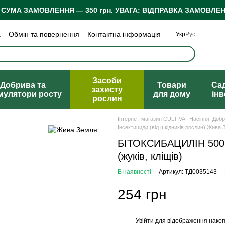
 СУМА ЗАМОВЛЕННЯ — 350 грн.
УВАГА: ВІДПРАВКА ЗАМОВЛЕН
а
Обмін та повернення
Контактна інформація
Укр
Рус
 конфіденційності
Відгуки про магазин
Засоби
Добрива та
Товари
Са
захисту
мулятори росту
для дому
ін
рослин
Інтернет-магазин CULTIVA | Насіння, Доб
Інсектициди (від шкідників рослин) Жива
БІТОКСИБАЦИЛІН 500 м
(жуків, кліщів)
В наявності
Артикул: ТД0035143
254 грн
Увійти
для відображення накоп
%