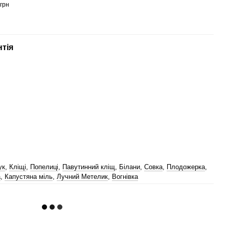
грн
64
нтія
ук
,
Кліщі
,
Попелиці
,
Павутинний кліщ
,
Білани
,
Совка
,
Плодожерка
,
а
,
Капустяна міль
,
Лучний Метелик
,
Вогнівка