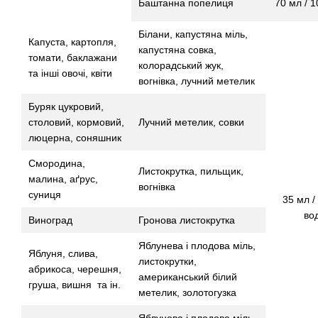
Баштанна попелиця
70 мл / 1
Білани, капустяна міль,
Капуста, картопля,
капустяна совка,
томати, баклажани
колорадський жук,
та інші овочі, квіти
вогнівка, лучний метелик
Буряк цукровий,
столовий, кормовий,
Лучний метелик, совки
люцерна, соняшник
Смородина,
Листокрутка, пильщик,
малина, аґрус,
вогнівка
суниця
35 мл / 
во
Виноград
Гронова листокрутка
Яблунева і плодова міль,
Яблуня, слива,
листокрутки,
абрикоса, черешня,
американський білий
груша, вишня та ін.
метелик, золотогузка