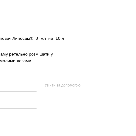
иплювач Липосам® 8 мл на 10 л
аму ретельно розмішати у
у малими дозами.
Увійти за допомогою