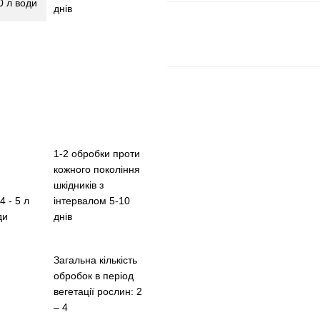
0 л води
днів
1-2 обробки проти
кожного покоління
шкідників з
інтервалом 5-10
4 - 5 л
днів
ди
Загальна кількість
обробок в період
вегетації рослин: 2
– 4