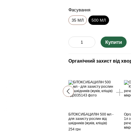
Фасування
35 МЛ
500 МЛ
Купити
Органічний захист від хво
БІТОКСИБАЦИЛІН 500 мл -
Орг
для захисту рослин від
1л з
шкідників (жуків, кліщів)
реч
мік
254 грн