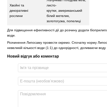
Яблунева і плодова міль,
Хвойні та
листо-
декоративні
крутки, американський
рослини
білий метелик,
золотогузка, попелиці
Для підвищення ефективності дії до розчину додати біоприл
води.
Розчинення Липосаму провести окремо. Спочатку норму Липос
невеликій кількості води (1:1) до однорідності, доливаючи вод
Новий відгук або коментар