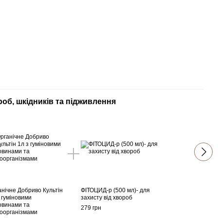
роб, шкідників та підживлення
Зах
анічне Добриво Культін
ФІТОЦИД-р (500 мл)- для
БІТО
 гуміновими
захисту від хвороб
для з
овинами та
шкідн
279 грн
роорганізмами
254 г