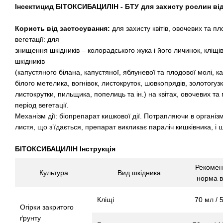
Інсектицид БІТОКСИБАЦИЛІН - БТУ для захисту рослин від 
Користь від застосування:
для захисту квітів, овочевих та пл
вегетації: для
знищення шкідників – колорадського жука і його личинок, кліщі
шкідників
(капустяного білана, капустяної, яблуневої та плодової молі, к
білого метелика, вогнівок, листокруток, шовкопрядів, золотогуз
листокрутки, пильщика, попелиць та ін.) на квітах, овочевих та
період вегетації.
Механізм дії: біопрепарат кишкової дії. Потрапляючи в організ
листя, що з’їдається, препарат викликає параліч кишківника, і ш
БІТОКСИБАЦИЛІН Інструкція
Рекомен
Культура
Вид шкідника
норма в
Кліщі
70 мл / 
Огірки закритого
ґрунту