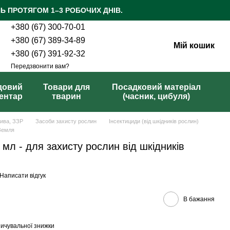
Ь ПРОТЯГОМ 1–3 РОБОЧИХ ДНІВ.
+380 (67) 300-70-01
+380 (67) 389-34-89
Мій кошик
+380 (67) 391-92-32
Передзвонити вам?
довий
Товари для
Посадковий матеріал
вентар
тварин
(часник, цибуля)
рива, ЗЗР
Засоби захисту рослин
Інсектициди (від шкідників рослин)
 Земля
л - для захисту рослин від шкідників
Написати відгук
В бажання
ичувальної знижки