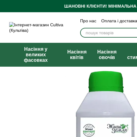
Перейти до основного контенту
ШАНОВНІ КЛІЄНТИ!
МІНІМАЛЬНА
Про нас
Оплата і доставк
Бренди
Блог
Політика
Публічна оферта
Насіння у
Насіння
Насіння
великих
квітів
овочів
сти
фасовках