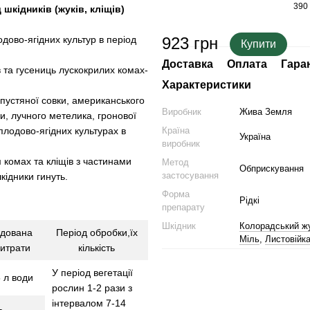
390 
шкідників (жуків, кліщів)
одово-ягідних культур в період
923 грн
Купити
Доставка
Оплата
Гара
в та гусениць лускокрилих комах-
Характеристики
апустяної совки, американського
Виробник
Жива Земля
ки, лучного метелика, гронової
 плодово-ягідних культурах в
Країна
Україна
виробник
м комах та кліщів з частинами
Метод
Обприскування
застосування
кідники гинуть.
Форма
Рідкі
препарату
Шкідник
Колорадський ж
дована
Період обробки,їх
Міль
,
Листовійк
итрати
кількість
У період вегетації
5 л води
рослин 1-2 рази з
інтервалом 7-14