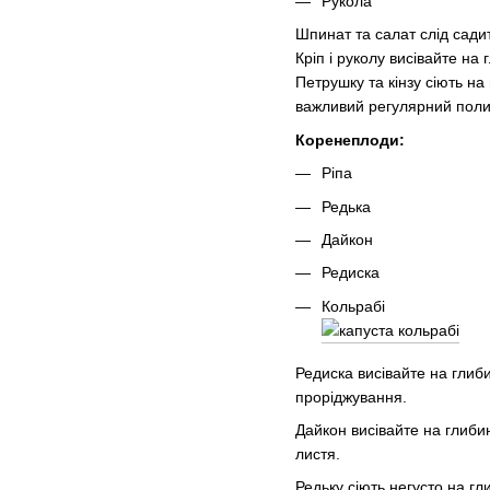
Рукола
Шпинат та салат слід садит
Кріп і руколу висівайте на
Петрушку та кінзу сіють н
важливий регулярний поли
Коренеплоди:
Ріпа
Редька
Дайкон
Редиска
Кольрабі
Редиска висівайте на глиби
проріджування.
Дайкон висівайте на глибин
листя.
Редьку сіють негусто на г