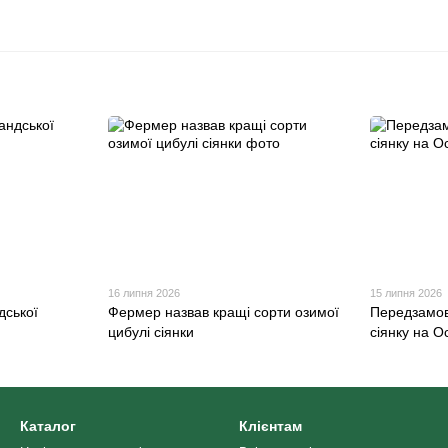
16 липня 2026
15 липня 2026
дської
Фермер назвав кращі сорти озимої
Передзамо
цибулі сіянки
сіянку на О
Каталог
Клієнтам