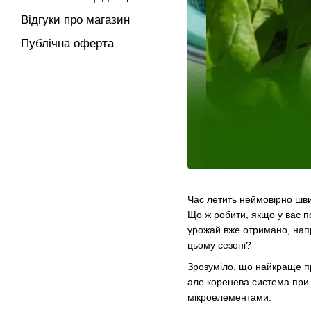
Відгуки про магазин
Публічна оферта
Час летить неймовірно швид
Що ж робити, якщо у вас п
урожай вже отримано, напр
цьому сезоні?
Зрозуміло, що найкраще пр
але коренева система при 
мікроелементами.