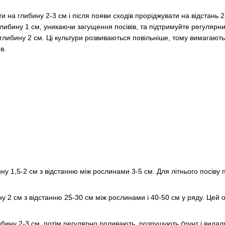
и на глибину 2-3 см і після появи сходів проріджувати на відстань 
 глибину 1 см, уникаючи загущення посівів, та підтримуйте регулярн
а глибину 2 см. Ці культури розвиваються повільніше, тому вимагаю
в.
ну 1,5-2 см з відстанню між рослинами 3-5 см. Для літнього посіву п
у 2 см з відстанню 25-30 см між рослинами і 40-50 см у ряду. Цей о
либину 2-3 см, потім регулярно поливають, розпушують ґрунт і видал