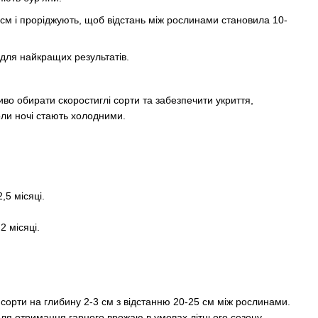
 см і проріджують, щоб відстань між рослинами становила 10-
 для найкращих результатів.
во обирати скоростиглі сорти та забезпечити укриття,
оли ночі стають холодними.
,5 місяці.
2 місяці.
 сорти на глибину 2-3 см з відстанню 20-25 см між рослинами.
для отримання гарного врожаю в умовах літнього сезону.