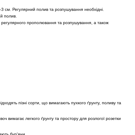
2-3 см. Регулярний полив та розпушування необхідні.
ий полив.
ть регулярного прополювання та розпушування, а також
ідходять пізні сорти, що вимагають пухкого ґрунту, поливу та
воч вимагає легкого ґрунту та простору для розлогої розетки
яють бур'яни.