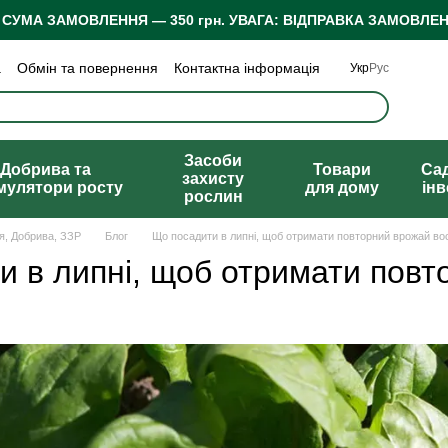
 СУМА ЗАМОВЛЕННЯ — 350 грн.
УВАГА: ВІДПРАВКА ЗАМОВЛЕН
а
Обмін та повернення
Контактна інформація
Укр
Рус
 конфіденційності
Відгуки про магазин
Засоби
Добрива та
Товари
Са
захисту
мулятори росту
для дому
ін
рослин
ня, Добрива, ЗЗР
Блог
Що посадити в липні, щоб отримати повторний врожай во
и в липні, щоб отримати повт