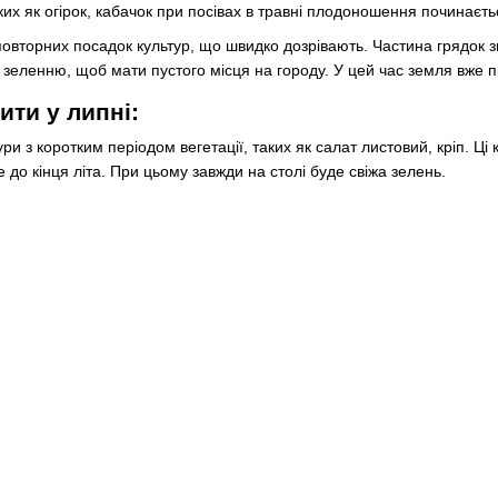
их як огірок, кабачок при посівах в травні плодоношення починаєть
повторних посадок культур, що швидко дозрівають. Частина грядок зв
 зеленню, щоб мати пустого місця на городу. У цей час земля вже п
ти у липні:
ри з коротким періодом вегетації, таких як салат листовий, кріп. 
до кінця літа. При цьому завжди на столі буде свіжа зелень.