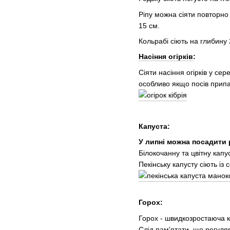
Ріпу можна сіяти повторно
15 см.
Кольрабі сіють на глибину
Насіння огірків
:
Сіяти насіння огірків у с
особливо якщо посів припа
Капуста:
У липні можна посадити 
Білокочанну та цвітну капус
Пекінську капусту сіють із
Горох:
Горох - швидкозростаюча к
Слід пам'ятати, що регуля