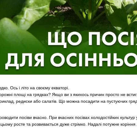
ко. Ось і літо на своєму екваторі.
орожні площі на грядках? Якщо ви з якихось причин просто не встиг
иклад, редиски або салатів. Що можна посадити на пустуючих гряд
оводити посіви вчасно. При вчасних посівах холодостійких культур
цьому росте та розвивається дуже стрімко. Надалі потужне коріння