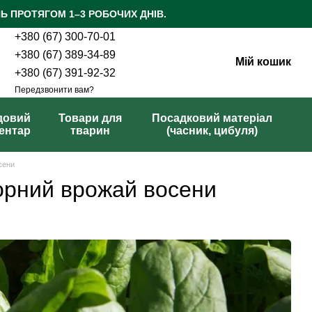
Ь ПРОТЯГОМ 1–3 РОБОЧИХ ДНІВ.
+380 (67) 300-70-01
+380 (67) 389-34-89
Мій кошик
+380 (67) 391-92-32
Передзвонити вам?
довий
Товари для
Посадковий матеріал
вентар
тварин
(часник, цибуля)
сени
орний врожай восени