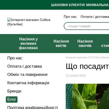
Перейти до основного контенту
ШАНОВНІ КЛІЄНТИ!
МІНІМАЛЬНА
Про нас
Оплата і доставк
Бренди
Блог
Політика
Публічна оферта
Насіння у
Насіння
Насіння
великих
квітів
овочів
сти
фасовках
Про нас
Інтернет-магазин CULTIVA | Насін
Що посадит
Оплата і доставка
Обмін та повернення
10 липня 2024
Контактна інформація
Бренди
Блог
Політика конфіденційності