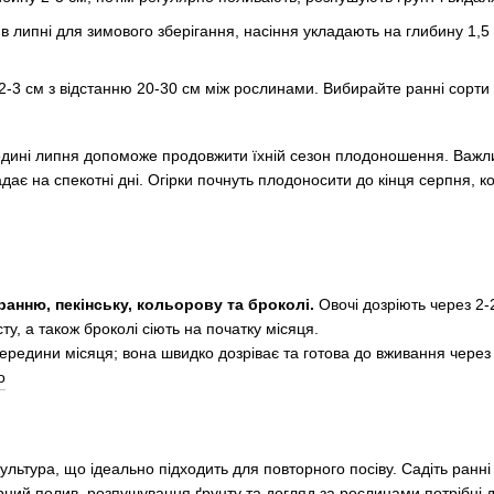
 в липні для зимового зберігання, насіння укладають на глибину 1,5
 2-3 см з відстанню 20-30 см між рослинами. Вибирайте ранні сорти
ередині липня допоможе продовжити їхній сезон плодоношення. Важли
дає на спекотні дні. Огірки почнуть плодоносити до кінця серпня, к
ранню, пекінську, кольорову та броколі.
Овочі дозріють через 2-2
ту, а також броколі сіють на початку місяця.
 середини місяця; вона швидко дозріває та готова до вживання через 
ультура, що ідеально підходить для повторного посіву. Садіть ранні
рний полив, розпушування ґрунту та догляд за рослинами потрібні 