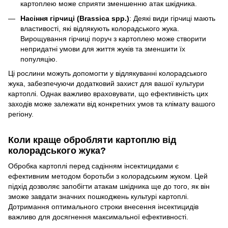
картоплею може сприяти зменшенню атак шкідника.
Насіння гірчиці (Brassica spp.)
: Деякі види гірчиці мають
властивості, які відлякують колорадського жука.
Вирощування гірчиці поруч з картоплею може створити
непридатні умови для життя жуків та зменшити їх
популяцію.
Ці рослини можуть допомогти у відлякуванні колорадського
жука, забезпечуючи додатковий захист для вашої культури
картоплі. Однак важливо враховувати, що ефективність цих
заходів може залежати від конкретних умов та клімату вашого
регіону.
Коли краще обробляти картоплю від
колорадського жука?
Обробка картоплі перед садінням інсектицидами є
ефективним методом боротьби з колорадським жуком. Цей
підхід дозволяє запобігти атакам шкідника ще до того, як він
зможе завдати значних пошкоджень культурі картоплі.
Дотримання оптимального строки внесення інсектицидів
важливо для досягнення максимальної ефективності.