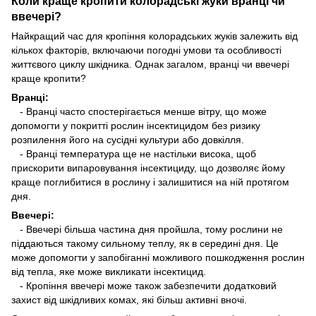
Коли краще кропити колорадські жуки вранці чи
ввечері?
Найкращий час для кропіння колорадських жуків залежить від
кількох факторів, включаючи погодні умови та особливості
життєвого циклу шкідника. Однак загалом, вранці чи ввечері
краще кропити?
Вранці:
- Вранці часто спостерігається менше вітру, що може
допомогти у покритті рослин інсектицидом без ризику
розпилення його на сусідні культури або довкілля.
- Вранці температура ще не настільки висока, щоб
прискорити випаровування інсектициду, що дозволяє йому
краще поглибитися в рослину і залишитися на ній протягом
дня.
Ввечері:
- Ввечері більша частина дня пройшла, тому рослини не
піддаються такому сильному теплу, як в середині дня. Це
може допомогти у запобіганні можливого пошкодження рослин
від тепла, яке може викликати інсектицид.
- Кропіння ввечері може також забезпечити додатковий
захист від шкідливих комах, які більш активні вночі.