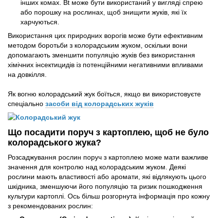
інших комах. Bt може бути використаний у вигляді спрею
або порошку на рослинах, щоб знищити жуків, які їх
харчуються.
Використання цих природних ворогів може бути ефективним
методом боротьби з колорадським жуком, оскільки вони
допомагають зменшити популяцію жуків без використання
хімічних інсектицидів із потенційними негативними впливами
на довкілля.
Як вогню колорадський жук боїться, якщо ви використовуєте
спеціально
засоби від колорадських жуків
Що посадити поруч з картоплею, щоб не було
колорадського жука?
Розсаджування рослин поруч з картоплею може мати важливе
значення для контролю над колорадським жуком. Деякі
рослини мають властивості або аромати, які відлякують цього
шкідника, зменшуючи його популяцію та ризик пошкодження
культури картоплі. Ось більш розгорнута інформація про кожну
з рекомендованих рослин: