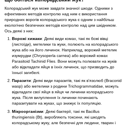
Колорадський жук може завдати значної шкоди. Одними з
ефективних методів контролю над ним є використання
природних ворогів колорадського жука є одним з найбільш
екологічно безпечних методів контролю над цим шкідником.
Ось деякі з них:
Ворожі хижаки
: Деякі види комах, такі як божі вівці
(листоїди), метелики та жуки, полюють на колорадського
жука або на його личинок. Наприклад, ворожий метелик
изумрудки (Chrysoperla carnea) або ворожий комах
Parasitoid Tachinid Flies. Вони можуть полювати на жуків
або відкладати яйця в їхніх личинок, що призводить до
їхньої загибелі.
Паразити
: Деякі види паразитів, такі як в'язолюб (Braconid
wasp) або метелики з родини Trichogrammatidae, можуть
відкладати свої яйця в яйця чи личинки колорадського
жука. Після вилуплення їх личинки починають
паразитувати на жуках, що знижує їх популяцію.
Мікроорганізми
: Деякі бактерії, такі як Bacillus
thuringiensis (Bt), виробляють токсини, які шкодять
колорадському жуку, але безпечні для людини, тварин і