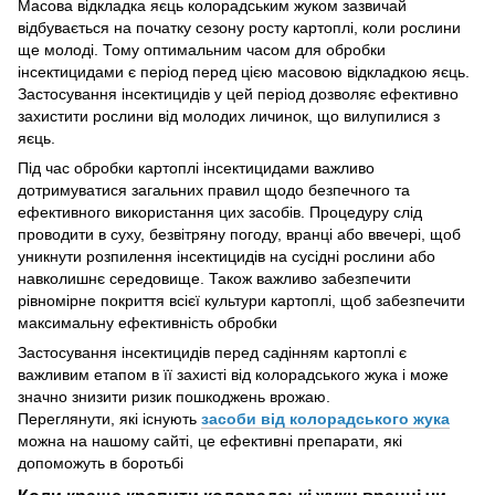
Масова відкладка яєць колорадським жуком зазвичай
відбувається на початку сезону росту картоплі, коли рослини
ще молоді. Тому оптимальним часом для обробки
інсектицидами є період перед цією масовою відкладкою яєць.
Застосування інсектицидів у цей період дозволяє ефективно
захистити рослини від молодих личинок, що вилупилися з
яєць.
Під час обробки картоплі інсектицидами важливо
дотримуватися загальних правил щодо безпечного та
ефективного використання цих засобів. Процедуру слід
проводити в суху, безвітряну погоду, вранці або ввечері, щоб
уникнути розпилення інсектицидів на сусідні рослини або
навколишнє середовище. Також важливо забезпечити
рівномірне покриття всієї культури картоплі, щоб забезпечити
максимальну ефективність обробки
Застосування інсектицидів перед садінням картоплі є
важливим етапом в її захисті від колорадського жука і може
значно знизити ризик пошкоджень врожаю.
Переглянути, які існують
засоби від колорадського жука
можна на нашому сайті, це ефективні препарати, які
допоможуть в боротьбі