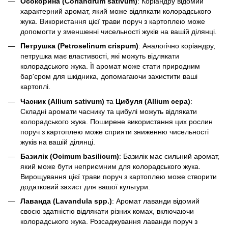
Осокорина (Coriandrum sativum)
: Коріандру відомий
характерний аромат, який може відлякати колорадського
жука. Використання цієї трави поруч з картоплею може
допомогти у зменшенні чисельності жуків на вашій ділянці.
Петрушка (Petroselinum crispum)
: Аналогічно коріандру,
петрушка має властивості, які можуть відлякати
колорадського жука. Її аромат може стати природним
бар'єром для шкідника, допомагаючи захистити ваші
картоплі.
Часник (Allium sativum)
та
Цибуля (Allium cepa)
:
Складні аромати часнику та цибулі можуть відлякати
колорадського жука. Поширене використання цих рослин
поруч з картоплею може сприяти зниженню чисельності
жуків на вашій ділянці.
Базилік (Ocimum basilicum)
: Базилік має сильний аромат,
який може бути неприємним для колорадського жука.
Вирощування цієї трави поруч з картоплею може створити
додатковий захист для вашої культури.
Лаванда (Lavandula spp.)
: Аромат лаванди відомий
своєю здатністю відлякати різних комах, включаючи
колорадського жука. Розсаджування лаванди поруч з