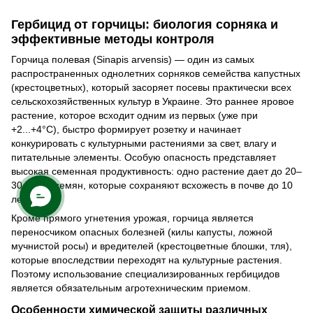
Гербицид от горчицы: биология сорняка и
эффективные методы контроля
Горчица полевая (Sinapis arvensis) — один из самых
распространенных однолетних сорняков семейства капустных
(крестоцветных), который засоряет посевы практически всех
сельскохозяйственных культур в Украине. Это раннее яровое
растение, которое всходит одним из первых (уже при
+2...+4°C), быстро формирует розетку и начинает
конкурировать с культурными растениями за свет, влагу и
питательные элементы. Особую опасность представляет
высокая семенная продуктивность: одно растение дает до 20–
30 тысяч семян, которые сохраняют всхожесть в почве до 10
лет.
Кроме прямого угнетения урожая, горчица является
переносчиком опасных болезней (килы капусты, ложной
мучнистой росы) и вредителей (крестоцветные блошки, тля),
которые впоследствии переходят на культурные растения.
Поэтому использование специализированных гербицидов
является обязательным агротехническим приемом.
Особенности химической защиты различных