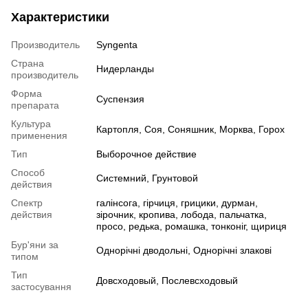
Характеристики
Производитель
Syngenta
Страна
Нидерланды
производитель
Форма
Суспензия
препарата
Культура
Картопля, Соя, Соняшник, Морква, Горох
применения
Тип
Выборочное действие
Способ
Системний, Грунтовой
действия
Спектр
галінсога, гірчиця, грицики, дурман,
действия
зірочник, кропива, лобода, пальчатка,
просо, редька, ромашка, тонконіг, щириця
Бур'яни за
Однорічні дводольні, Однорічні злакові
типом
Тип
Довсходовый, Послевсходовый
застосування