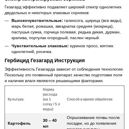
Гезагард эффективно подавляет широкий спектр однолетних
двудольных и некоторых злаковых сорняков:
Высокочувствительные:
галинсога, щирица (все виды),
марь белая, ромашка, звездчатка средняя (мокрица),
пастушья сумка, горчица полевая, редька дикая, дурман,
крапива, портулак огородный, паслен черный.
Чувствительные злаковые:
куриное просо, мятлик
однолетний, росичка.
Гербицид Гезагард Инструкция
Эффективность Гезагарда зависит от соблюдения технологии.
Поскольку это почвенный препарат, качество подготовки поля
и наличие влаги являются решающими факторами.
Норма
расхода
Культура
(на 1
Способ и время обработки
сотку / 5 л
воды)
Опрыскивание почвы после
30 – 40
Картофель
посадки, но до появления
мл
всходов культуры.