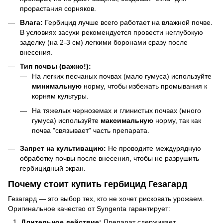
прорастания сорняков.
Влага:
Гербицид лучше всего работает на влажной почве.
В условиях засухи рекомендуется провести неглубокую
заделку (на 2-3 см) легкими боронами сразу после
внесения.
Тип почвы (важно!):
На легких песчаных почвах (мало гумуса) используйте
минимальную
норму, чтобы избежать промывания к
корням культуры.
На тяжелых черноземах и глинистых почвах (много
гумуса) используйте
максимальную
норму, так как
почва "связывает" часть препарата.
Запрет на культивацию:
Не проводите междурядную
обработку почвы после внесения, чтобы не разрушить
гербицидный экран.
Почему стоит купить гербицид Гезагард
Гезагард — это выбор тех, кто не хочет рисковать урожаем.
Оригинальное качество от Syngenta гарантирует:
Длительное действие:
Препарат сдерживает