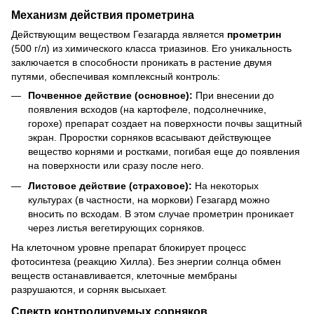
Механизм действия прометрина
Действующим веществом Гезагарда является
прометрин
(500 г/л) из химического класса триазинов. Его уникальность
заключается в способности проникать в растение двумя
путями, обеспечивая комплексный контроль:
Почвенное действие (основное):
При внесении до
появления всходов (на картофеле, подсолнечнике,
горохе) препарат создает на поверхности почвы защитный
экран. Проростки сорняков всасывают действующее
вещество корнями и ростками, погибая еще до появления
на поверхности или сразу после него.
Листовое действие (страховое):
На некоторых
культурах (в частности, на моркови) Гезагард можно
вносить по всходам. В этом случае прометрин проникает
через листья вегетирующих сорняков.
На клеточном уровне препарат блокирует процесс
фотосинтеза (реакцию Хилла). Без энергии солнца обмен
веществ останавливается, клеточные мембраны
разрушаются, и сорняк высыхает.
Спектр контролируемых сорняков