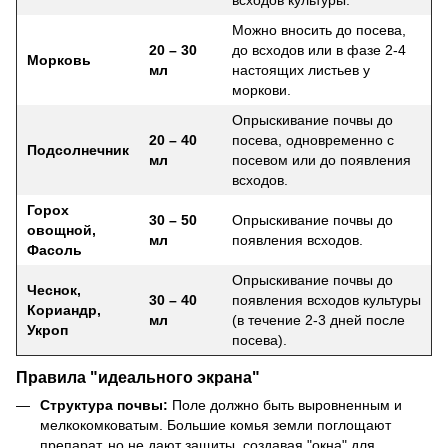
Можно вносить до посева,
20 – 30
до всходов или в фазе 2-4
Морковь
мл
настоящих листьев у
моркови.
Опрыскивание почвы до
20 – 40
посева, одновременно с
Подсолнечник
мл
посевом или до появления
всходов.
Горох
30 – 50
Опрыскивание почвы до
овощной,
мл
появления всходов.
Фасоль
Опрыскивание почвы до
Чеснок,
30 – 40
появления всходов культуры
Кориандр,
мл
(в течение 2-3 дней после
Укроп
посева).
Правила "идеального экрана"
Структура почвы:
Поле должно быть выровненным и
мелкокомковатым. Большие комья земли поглощают
препарат, но не дают защиты, создавая "окна" для