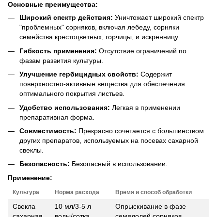
Основные преимущества:
Широкий спектр действия:
Уничтожает широкий спектр
"проблемных" сорняков, включая лебеду, сорняки
семейства крестоцветных, горчицы, и искренницу.
Гибкость применения:
Отсутствие ограничений по
фазам развития культуры.
Улучшение гербицидных свойств:
Содержит
поверхностно-активные вещества для обеспечения
оптимального покрытия листьев.
Удобство использования:
Легкая в применении
препаративная форма.
Совместимость:
Прекрасно сочетается с большинством
других препаратов, используемых на посевах сахарной
свеклы.
Безопасность:
Безопасный в использовании.
Применение:
Культура
Норма расхода
Время и способ обработки
Свекла
10 мл/3-5 л
Опрыскивание в фазе
сахарная
воды/сотка
семядолей сорняков