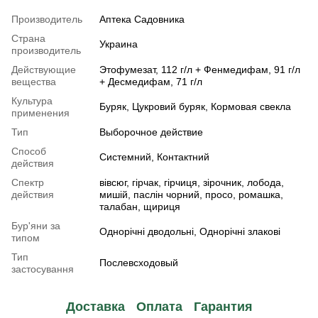
Производитель
Аптека Садовника
Страна
Украина
производитель
Действующие
Этофумезат, 112 г/л + Фенмедифам, 91 г/л
вещества
+ Десмедифам, 71 г/л
Культура
Буряк, Цукровий буряк, Кормовая свекла
применения
Тип
Выборочное действие
Способ
Системний, Контактний
действия
Спектр
вівсюг, гірчак, гірчиця, зірочник, лобода,
действия
мишій, паслін чорний, просо, ромашка,
талабан, щириця
Бур'яни за
Однорічні дводольні, Однорічні злакові
типом
Тип
Послевсходовый
застосування
Доставка
Оплата
Гарантия