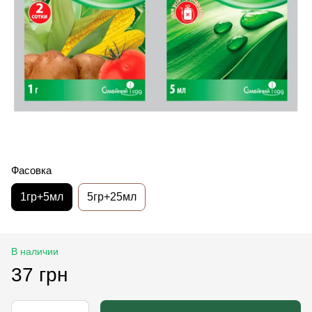
Фасовка
1гр+5мл
5гр+25мл
В наличии
37 грн