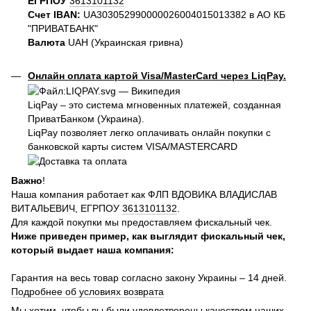
ЕГРПОУ
3613101132
Счет IBAN:
UA303052990000026004015013382 в АО КБ
"ПРИВАТБАНК"
Валюта
UAH (Украинская гривна)
Онлайн оплата картой Visa/MasterCard через LiqPay.
LiqPay – это система мгновенных платежей, созданная
ПриватБанком (Украина).
LiqPay позволяет легко оплачивать онлайн покупки с
банковской карты систем VISA/MASTERCARD
Важно
!
Наша компания работает как ФЛП ВДОВИКА ВЛАДИСЛАВ
ВИТАЛЬЕВИЧ, ЕГРПОУ
3613101132
.
Для каждой покупки мы предоставляем фискальный чек.
Ниже приведен пример, как выглядит фискальный чек,
который выдает наша компания:
Гарантия на весь товар согласно закону Украины – 14 дней.
Подробнее об условиях возврата
Мы хотим, чтобы вы были удовлетворены качеством наших