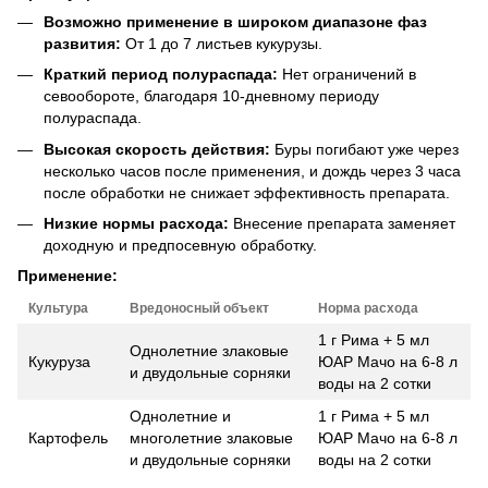
Возможно применение в широком диапазоне фаз
развития:
От 1 до 7 листьев кукурузы.
Краткий период полураспада:
Нет ограничений в
севообороте, благодаря 10-дневному периоду
полураспада.
Высокая скорость действия:
Буры погибают уже через
несколько часов после применения, и дождь через 3 часа
после обработки не снижает эффективность препарата.
Низкие нормы расхода:
Внесение препарата заменяет
доходную и предпосевную обработку.
Применение:
Культура
Вредоносный объект
Норма расхода
1 г Рима + 5 мл
Однолетние злаковые
Кукуруза
ЮАР Мачо на 6-8 л
и двудольные сорняки
воды на 2 сотки
Однолетние и
1 г Рима + 5 мл
Картофель
многолетние злаковые
ЮАР Мачо на 6-8 л
и двудольные сорняки
воды на 2 сотки