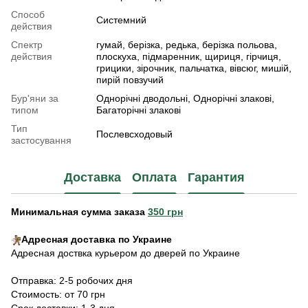
Способ
Системний
действия
Спектр
гумай, берізка, редька, берізка польова,
действия
плоскуха, підмаренник, щириця, гірчиця,
грицики, зірочник, пальчатка, вівсюг, мишій,
пирій повзучий
Бур'яни за
Однорічні дводольні, Однорічні злакові,
типом
Багаторічні злакові
Тип
Послевсходовый
застосування
Доставка
Оплата
Гарантия
Минимальная сумма заказа
350 грн
Адресная доставка по Украине
Адресная доствка курьером до дверей по Украине
Отправка: 2-5 робочих дня
Стоимость: от 70 грн