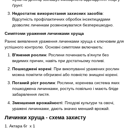
ґрунт.
Недостатнє використання захисних засобів
:
Відсутність профілактичних обробок інсектицидами
дозволяє личинкам розмножуватися безперешкодно.
Симптоми ураження личинками хруща
Раннє виявлення ураження личинками хруща є ключовим для
успішного контролю. Основні симптоми включають:
В'янення рослин
: Рослини починають в'янути без
видимих причин, навіть при достатньому поливі.
Пошкоджені корені
: При викопуванні уражених рослин
можна помітити обгризені або повністю знищені корені.
Поганий ріст рослин
: Рослини, коренева система яких
пошкоджена личинками, ростуть повільно і мають бліде
забарвлення листя.
Зменшення врожайності
: Плодові культури та овочі,
уражені личинками, дають значно менший врожай.
Личинки хруща
- схема захисту
1. Актара 6г х 1