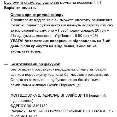
Відстежити статус відправлення
можна за номером ТТН
Варіанти оплати
:
Оплата при отримані товару
У поштовому відділенюю ви зможете оплатити замовлення
готівкою, однак служби доставки візьмуть додаткову комісію
за наложений платіж, яка у Нової пошти складає 20 грн +
2% від суми замовлення, УкрПошти - 6.50 грн + 1%
УВАГА! Автоматичне повернення відправлень на 7-ий
день після прибуття на відділення, якщо ви не
забираете товар
Безготівковий розрахунок
Безготівковий розрахунок передбачає оплату за товари
шляхом перерахунку коштів за банківськими реквізитами.
Оплата за замовлення відбувається за банківськими
реквізитами Фізичної Особи Підприємця:
ФОП ВДОВИКА ВЛАДИСЛАВ ВІТАЛІЙОВИЧ (Приватний
пiдприємець)
ЄДРПОУ
3613101132
Рахунок IBAN:
UA303052990000026004015013382 в АТ КБ
"ПРИВАТБАНК"