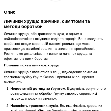
Опис
Личинки хруща: причини, симптоми та
методи боротьби
Личинки хруща, або травневого жука, є одним з
найнебезпечніших шкідників садів та городів. Вони завдають
серйозної шкоди кореневій системі рослин, що може
призвести до загибелі рослин та зниження врожайності.
Розглянемо детальніше, як виявити личинок хруща та
ефективно з ними боротися.
Причини появи личинок хруща
Личинки хруща з’являються з яєць, відкладених самками
травневих жуків у ґрунт. Основні причини їх поширення
включають:
Недостатній догляд за ґрунтом
: Відсутність регулярного
розпушування та обробки ґрунту створює сприятливі
умови для розвитку личинок.
Наявність травневих жуків
: Велика кількість дорослих
жуків на ділянці збільшує ймовірність відкладення яєць у