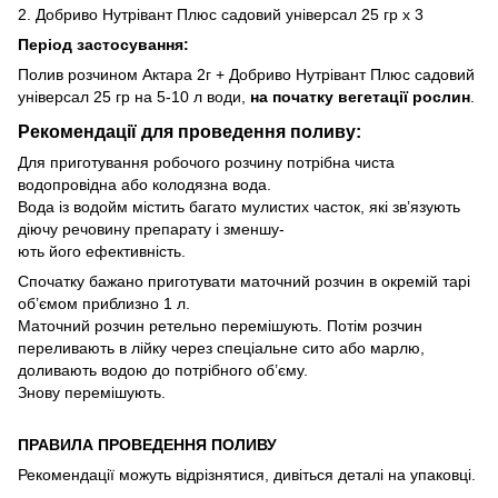
2. Добриво Нутрівант Плюс садовий універсал 25 гр х 3
Період
застосування:
Полив розчином Актара 2г + Добриво Нутрівант Плюс садовий
універсал 25 гр на 5-10 л води,
на початку вегетації рослин
.
Рекомендації для проведення поливу:
Для приготування робочого розчину потрібна чиста
водопровідна або колодязна вода.
Вода із водойм містить багато мулистих часток, які зв’язують
діючу речовину препарату і зменшу-
ють його ефективність.
Спочатку бажано приготувати маточний розчин в окремій тарі
об’ємом приблизно 1 л.
Маточний розчин ретельно перемішують. Потім розчин
переливають в лійку через спеціальне сито або марлю,
доливають водою до потрібного об’єму.
Знову перемішують.
ПРАВИЛА ПРОВЕДЕННЯ ПОЛИВУ
Рекомендації можуть відрізнятися, дивіться деталі на упаковці.