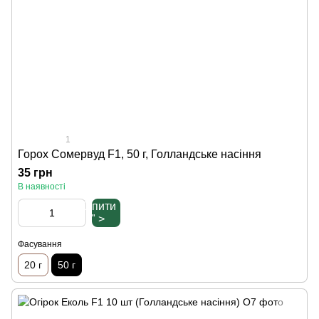
1
Горох Сомервуд F1, 50 г, Голландське насіння
35 грн
В наявності
Купити
" >
Фасування
20 г
50 г