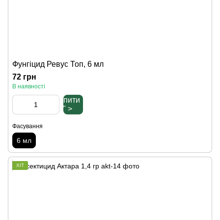
Фунгіцид Ревус Топ, 6 мл
72 грн
В наявності
Купити
" >
Фасування
6 мл
ХІТ