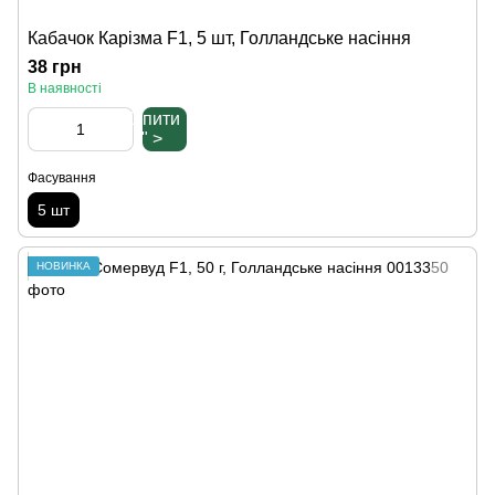
Кабачок Карізма F1, 5 шт, Голландське насіння
38 грн
В наявності
Купити
" >
Фасування
5 шт
НОВИНКА