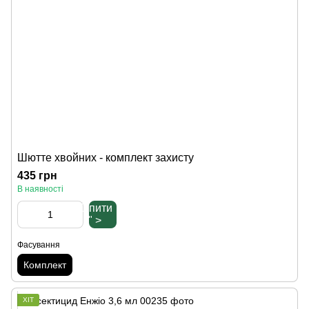
Шютте хвойних - комплект захисту
435 грн
В наявності
Купити
" >
Фасування
Комплект
ХІТ