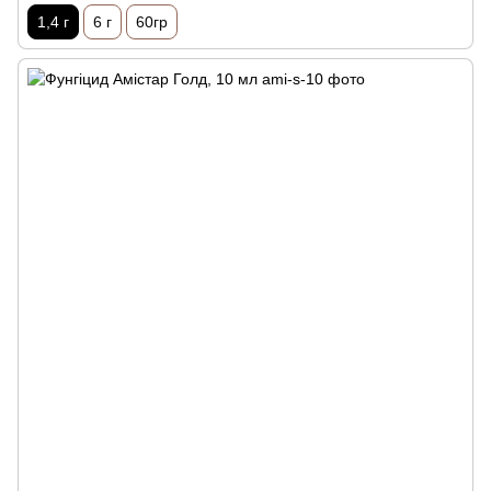
1,4 г
6 г
60гр