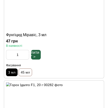
Фунгіцид Міравіс, 3 мл
47 грн
В наявності
Купити
" >
Фасування
3 мл
45 мл