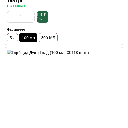
155 грн
В наявності
Купити
" >
Фасування
5 л
100 мл
300 МЛ