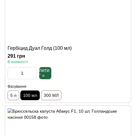
Гербіцид Дуал Голд (100 мл)
291 грн
В наявності
Купити
" >
Фасування
5 л
100 мл
300 МЛ