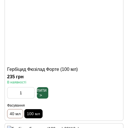
Гербіцид Фюзілад Форте (100 мл)
235 грн
В наявності
Купити
" >
Фасування
40 мл
100 мл