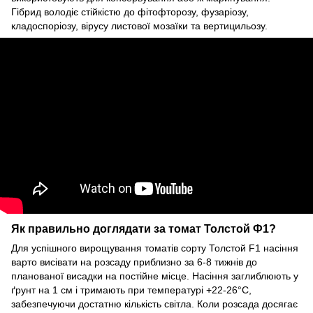
Гібрид володіє стійкістю до фітофторозу, фузаріозу,
кладоспоріозу, вірусу листової мозаїки та вертицильозу.
Як правильно доглядати за томат Толстой Ф1?
Для успішного вирощування томатів сорту Толстой F1 насіння
варто висівати на розсаду приблизно за 6-8 тижнів до
планованої висадки на постійне місце. Насіння заглиблюють у
ґрунт на 1 см і тримають при температурі +22-26°C,
забезпечуючи достатню кількість світла. Коли розсада досягає