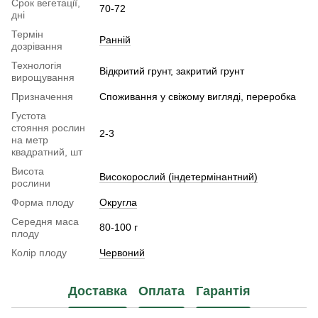
Срок вегетації,
70-72
дні
Термін
Ранній
дозрівання
Технологія
Відкритий грунт, закритий грунт
вирощування
Призначення
Споживання у свіжому вигляді, переробка
Густота
стояння рослин
2-3
на метр
квадратний, шт
Висота
Високорослий (індетермінантний)
рослини
Форма плоду
Округла
Середня маса
80-100 г
плоду
Колір плоду
Червоний
Доставка
Оплата
Гарантія