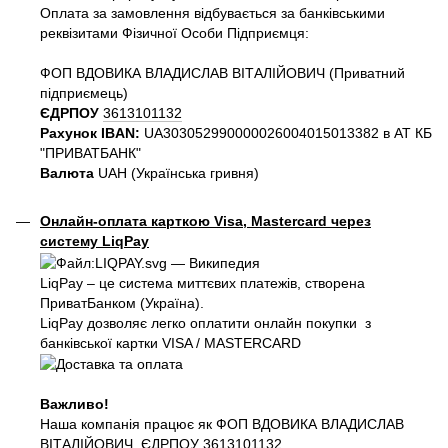
Оплата за замовлення відбувається за банківськими
реквізитами Фізичної Особи Підприємця:
ФОП ВДОВИКА ВЛАДИСЛАВ ВІТАЛІЙОВИЧ (Приватний
пiдприємець)
ЄДРПОУ
3613101132
Рахунок IBAN:
UA303052990000026004015013382 в АТ КБ
"ПРИВАТБАНК"
Валюта
UAH (Українська гривня)
Онлайн-оплата карткою Visa, Mastercard через
систему LiqPay
LiqPay – це система миттєвих платежів, створена
ПриватБанком (Україна).
LiqPay дозволяє легко оплатити онлайн покупки з
банківської картки VISA / MASTERCARD
Важливо!
Наша компанія працює як ФОП ВДОВИКА ВЛАДИСЛАВ
ВІТАЛІЙОВИЧ, ЄДРПОУ
3613101132
.