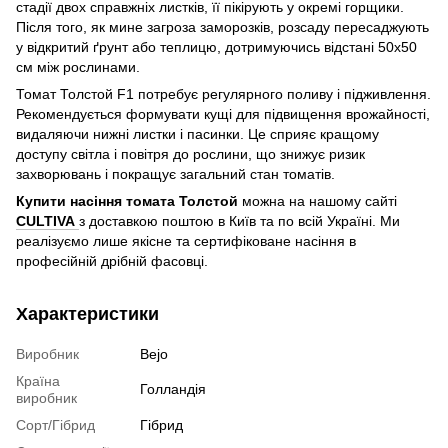
стадії двох справжніх листків, її пікірують у окремі горщики.
Після того, як мине загроза заморозків, розсаду пересаджують
у відкритий ґрунт або теплицю, дотримуючись відстані 50х50
см між рослинами.
Томат Толстой F1 потребує регулярного поливу і підживлення.
Рекомендується формувати кущі для підвищення врожайності,
видаляючи нижні листки і пасинки. Це сприяє кращому
доступу світла і повітря до рослини, що знижує ризик
захворювань і покращує загальний стан томатів.
Купити насіння томата Толстой
можна на нашому сайті
CULTIVA
з доставкою поштою в Київ та по всій Україні. Ми
реалізуємо лише якісне та сертифіковане насіння в
професійній дрібній фасовці.
Характеристики
Виробник
Bejo
Країна
Голландія
виробник
Сорт/Гібрид
Гібрид