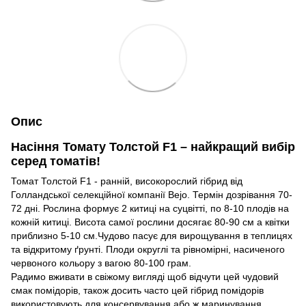
Опис
Насіння Томату Толстой F1 – найкращий вибір
серед томатів!
Томат Толстой F1 - ранній, високорослий гібрид від
Голландської селекційної компанії Bejo. Термін дозрівання 70-
72 дні. Рослина формує 2 китиці на суцвітті, по 8-10 плодів на
кожній китиці. Висота самої рослини досягає 80-90 см а квітки
приблизно 5-10 см.Чудово пасує для вирощування в теплицях
та відкритому ґрунті. Плоди округлі та рівномірні, насиченого
червоного кольору з вагою 80-100 грам.
Радимо вживати в свіжому вигляді щоб відчути цей чудовий
смак помідорів, також досить часто цей гібрид помідорів
використовують для консервування або ж маринування.