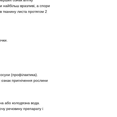
и найбільш вразливі, а спори
в тканину листа протягом 2
очки.
посухи (профілактика).
і ознак пригнічення рослини
на або колодязна вода.
іючу речовину препарату і