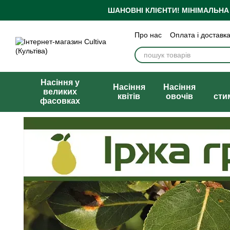
Перейти до основного контенту
ШАНОВНІ КЛІЄНТИ!
МІНІМАЛЬНА
Про нас
Оплата і доставк
Бренди
Блог
Політика
Публічна оферта
Насіння у
Насіння
Насіння
великих
квітів
овочів
сти
фасовках