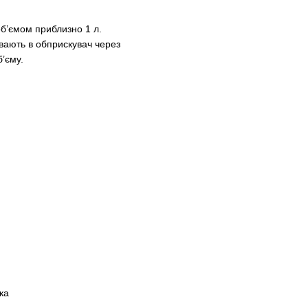
об’ємом приблизно 1 л.
вають в обприскувач через
’єму.
ка