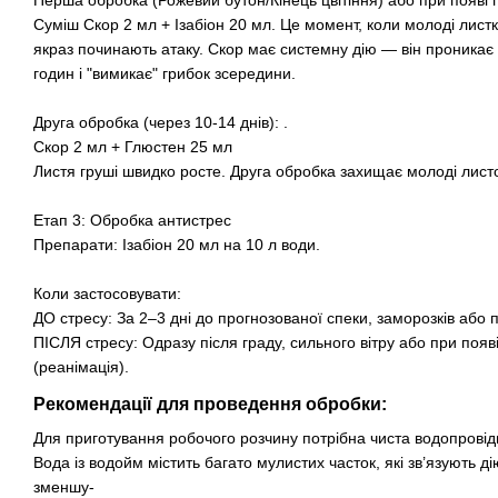
Суміш Скор 2 мл + Ізабіон 20 мл. Це момент, коли молоді листк
якраз починають атаку. Скор має системну дію — він проникає 
годин і "вимикає" грибок зсередини.
Друга обробка (через 10-14 днів): .
Скор 2 мл + Глюстен 25 мл
Листя груші швидко росте. Друга обробка захищає молоді лист
Етап 3: Обробка антистрес
Препарати: Ізабіон 20 мл на 10 л води.
Коли застосовувати:
ДО стресу: За 2–3 дні до прогнозованої спеки, заморозків або 
ПІСЛЯ стресу: Одразу після граду, сильного вітру або при появ
(реанімація).
Рекомендації для проведення обробки:
Для приготування робочого розчину потрібна чиста водопровід
Вода із водойм містить багато мулистих часток, які зв’язують д
зменшу-