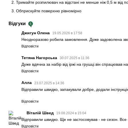
Тримайте розпилювач на відстані не менше ніж 0,5 м від п
Обприскуйте поверхню рівномірно
Відгуки
5
Джигун Олена
19.05.2026 в 17:58
Неодноразово робила замовлення. Дуже задоволена зво
Відповісти
Тетяна Нагорська
30.07.2025 в 11:36
Дуже вдячна за набір від іржі на грушці.він спрацював н
Відповісти
Алла
23.07.2025 в 14:36
Відправили швидко, запакували добре, додали інструкцію
Відповісти
Віталій Швед
19.08.2024 в 15:04
Відправили швидко. Ще не застосовував - не сезон. Все
Відповісти