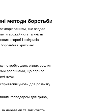
вні методи боротьби
 захворюванням, яке завдає
ити врожайність та якість
нших хвороб і шкідників.
 боротьби є критично
ку потребує двох різних рослин-
 цими рослинами, що сприяє
жі груші:
ь сприятливі умови для розвитку
ринним господарем для гриба,
 за деревами та відсутність