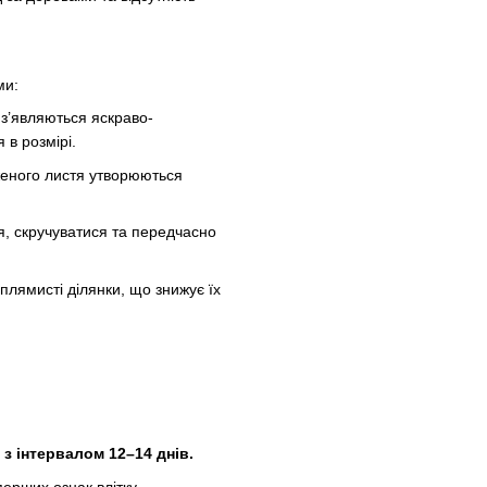
ми:
 з’являються яскраво-
 в розмірі.
женого листя утворюються
я, скручуватися та передчасно
плямисті ділянки, що знижує їх
 з інтервалом 12–14 днів.
перших ознак влітку