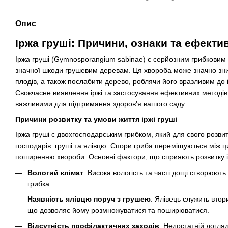
Опис
Іржа груші: Причини, ознаки та ефекти
Іржа груші (Gymnosporangium sabinae) є серйозним грибковим
значної шкоди грушевим деревам. Ця хвороба може значно зниз
плодів, а також послабити дерево, роблячи його вразливим до і
Своєчасне виявлення іржі та застосування ефективних методів
важливими для підтримання здоров'я вашого саду.
Причини розвитку та умови життя іржі груші
Іржа груші є двохгосподарським грибком, який для свого розвит
господарів: груші та ялівцю. Спори гриба переміщуються між
поширенню хвороби. Основні фактори, що сприяють розвитку ір
Вологий клімат
: Висока вологість та часті дощі створюют
грибка.
Наявність ялівцю поруч з грушею
: Ялівець служить вто
що дозволяє йому розмножуватися та поширюватися.
Відсутність профілактичних заходів
: Недостатній догляд