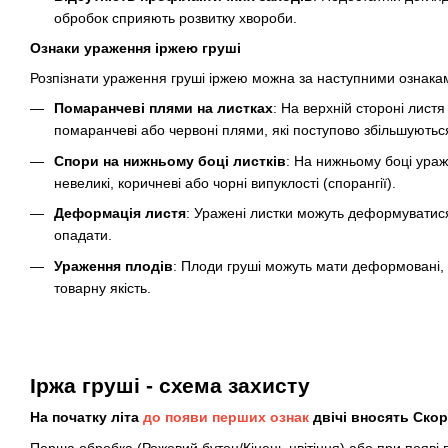
обробок сприяють розвитку хвороби.
Ознаки ураження іржею груші
Розпізнати ураження груші іржею можна за наступними ознака
Помаранчеві плями на листках
: На верхній стороні листя
помаранчеві або червоні плями, які поступово збільшуються
Спори на нижньому боці листків
: На нижньому боці ура
невеликі, коричневі або чорні випуклості (спорангії).
Деформація листя
: Уражені листки можуть деформуватис
опадати.
Ураження плодів
: Плоди груші можуть мати деформовані, 
товарну якість.
Іржа груші
- схема захисту
На початку літа
до появи перших ознак
двічі вносять Скор
Перша обробка (Рожевий бутон/Кінець цвітіння) або при появі 