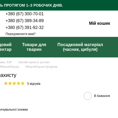
Ь ПРОТЯГОМ 1–3 РОБОЧИХ ДНІВ.
+380 (67) 300-70-01
+380 (67) 389-34-89
Мій кошик
+380 (67) 391-92-32
Передзвонити вам?
довий
Товари для
Посадковий матеріал
вентар
тварин
(часник, цибуля)
рива, ЗЗР
Засоби захисту рослин
Яблуня/Груша
Яблуня/Груша Syngenta
захисту
5 відгуків
В бажання
ичувальної знижки