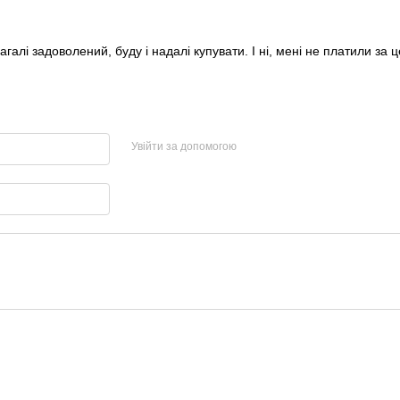
алі задоволений, буду і надалі купувати. І ні, мені не платили за ц
Увійти за допомогою