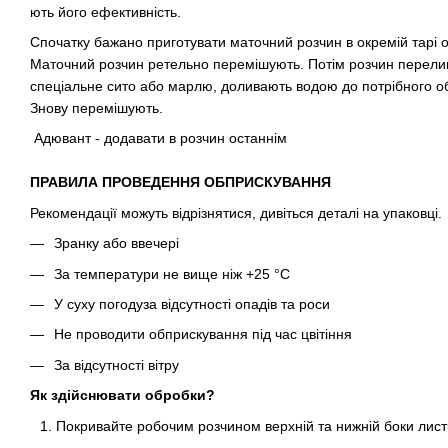
ють його ефективність.
Спочатку бажано приготувати маточний розчин в окремій тарі 
Маточний розчин ретельно перемішують. Потім розчин перели
спеціальне сито або марлю, доливають водою до потрібного об
Знову перемішують.
Адювант - додавати в розчин останнім
ПРАВИЛА ПРОВЕДЕННЯ ОБПРИСКУВАННЯ
Рекомендації можуть відрізнятися, дивіться деталі на упаковці.
Зранку або ввечері
За температури не вище ніж +25 °С
У суху погодуза відсутності опадів та роси
Не проводити обприскування під час цвітіння
За відсутності вітру
Як здійснювати обробки?
Покривайте робочим розчином верхній та нижній боки лист