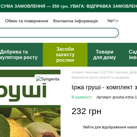
 СУМА ЗАМОВЛЕННЯ — 350 грн.
УВАГА: ВІДПРАВКА ЗАМОВЛЕН
а
Обмін та повернення
Контактна інформація
Укр
Рус
 конфіденційності
Відгуки про магазин
Засоби
Добрива та
Товари
Са
захисту
мулятори росту
для дому
ін
рослин
Інтернет-магазин CULTIVA | Насіння, Доб
Комплекти проти хвороб та шкідників
Іржа груші - комплект 
В наявності
Артикул: grusha-irzha-1
232 грн
Увійти
для відображення накоп
%