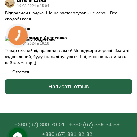
Віталій Швед
19.08.2024 в 15:04
Відправили швидко. Ще не застосовував - не сезон. Все
сподобалося.
Ответить
Володимир Андреєнко
25.04.2024 в 18:18
Товар якісний відправили вчасно! Менеджери хороші. Взагалі
задоволений, буду і надалі купувати. І ні, мені не платили за
цей коментар ;)
Ответить
Написать отзыв
+380 (67) 300-70-01
+380 (67) 389-34-89
+380 (67) 391-92-32