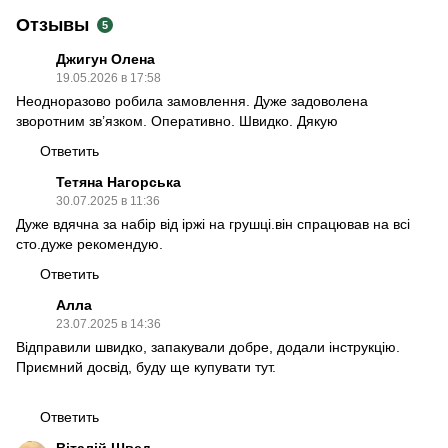
Отзывы
5
Джигун Олена
19.05.2026 в 17:58
Неодноразово робила замовлення. Дуже задоволена
зворотним зв’язком. Оперативно. Швидко. Дякую
Ответить
Тетяна Нагорська
30.07.2025 в 11:36
Дуже вдячна за набір від іржі на грушці.він спрацював на всі
сто.дуже рекомендую.
Ответить
Алла
23.07.2025 в 14:36
Відправили швидко, запакували добре, додали інструкцію.
Приємний досвід, буду ще купувати тут.
Ответить