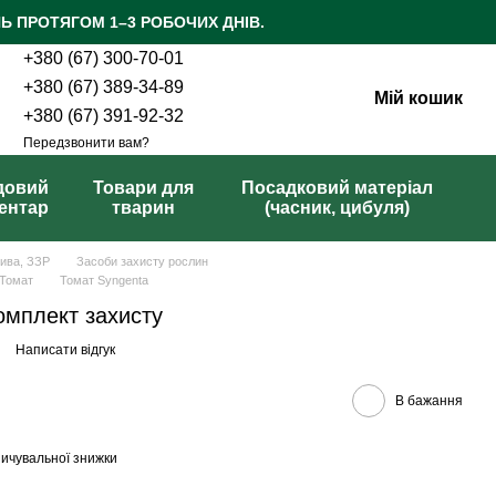
Ь ПРОТЯГОМ 1–3 РОБОЧИХ ДНІВ.
+380 (67) 300-70-01
+380 (67) 389-34-89
Мій кошик
+380 (67) 391-92-32
Передзвонити вам?
довий
Товари для
Посадковий матеріал
вентар
тварин
(часник, цибуля)
рива, ЗЗР
Засоби захисту рослин
Томат
Томат Syngenta
омплект захисту
Написати відгук
В бажання
ичувальної знижки