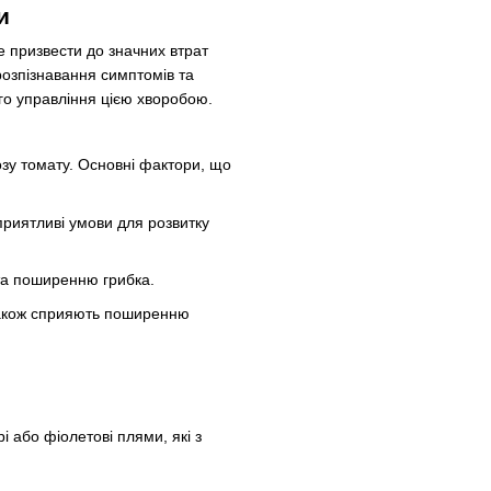
ми
 призвести до значних втрат
розпізнавання симптомів та
го управління цією хворобою.
зу томату. Основні фактори, що
приятливі умови для розвитку
 та поширенню грибка.
 також сприяють поширенню
і або фіолетові плями, які з