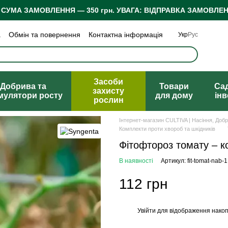
 СУМА ЗАМОВЛЕННЯ — 350 грн.
УВАГА: ВІДПРАВКА ЗАМОВЛЕН
а
Обмін та повернення
Контактна інформація
Укр
Рус
 конфіденційності
Відгуки про магазин
Засоби
Добрива та
Товари
Са
захисту
мулятори росту
для дому
ін
рослин
Інтернет-магазин CULTIVA | Насіння, Доб
Комплекти проти хвороб та шкідників
Фітофтороз томату – к
В наявності
Артикул: fit-tomat-nab-1
112 грн
Увійти
для відображення накоп
%