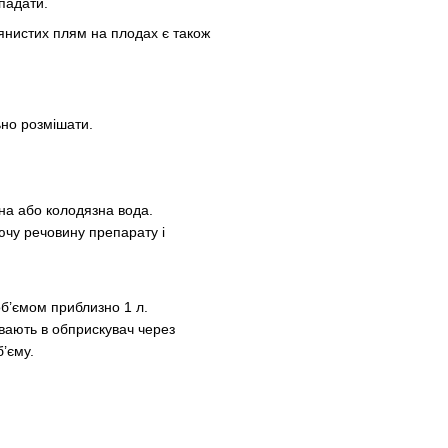
опадати.
дянистих плям на плодах є також
ьно розмішати.
на або колодязна вода.
іючу речовину препарату і
об’ємом приблизно 1 л.
вають в обприскувач через
’єму.