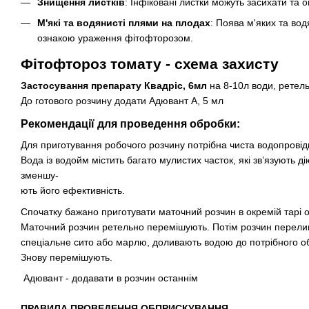
Знищення листків
: Інфіковані листки можуть засихати та 
М'які та водянисті плями на плодах
: Поява м'яких та во
ознакою ураження фітофторозом.
Фітофтороз томату - схема захисту
Застосування препарату Квадріс, 6мл
на 8-10л води, ретел
До готового розчину додати Адювант А, 5 мл
Рекомендації для проведення обробки:
Для приготування робочого розчину потрібна чиста водопровід
Вода із водойм містить багато мулистих часток, які зв’язують д
зменшу-
ють його ефективність.
Спочатку бажано приготувати маточний розчин в окремій тарі 
Маточний розчин ретельно перемішують. Потім розчин перели
спеціальне сито або марлю, доливають водою до потрібного об
Знову перемішують.
Адювант - додавати в розчин останнім
ПРАВИЛА ПРОВЕДЕННЯ ОБПРИСКУВАННЯ