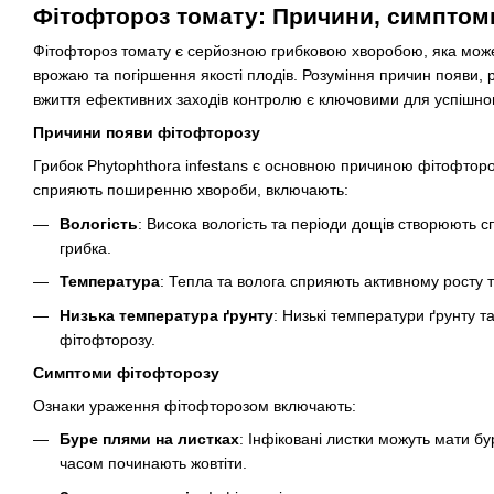
Фітофтороз томату: Причини, симпто
Фітофтороз томату є серйозною грибковою хворобою, яка може
врожаю та погіршення якості плодів. Розуміння причин появи, 
вжиття ефективних заходів контролю є ключовими для успішно
Причини появи фітофторозу
Грибок Phytophthora infestans є основною причиною фітофторо
сприяють поширенню хвороби, включають:
Вологість
: Висока вологість та періоди дощів створюють с
грибка.
Температура
: Тепла та волога сприяють активному росту
Низька температура ґрунту
: Низькі температури ґрунту
фітофторозу.
Симптоми фітофторозу
Ознаки ураження фітофторозом включають:
Буре плями на листках
: Інфіковані листки можуть мати бур
часом починають жовтіти.