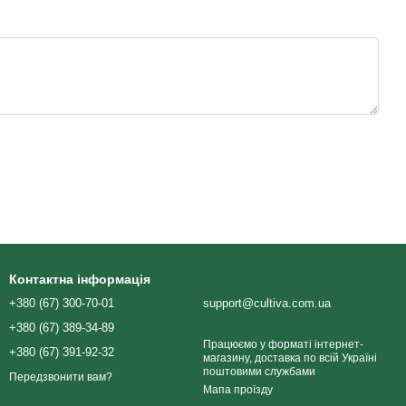
Контактна інформація
+380 (67) 300-70-01
support@cultiva.com.ua
+380 (67) 389-34-89
Працюємо у форматі інтернет-
+380 (67) 391-92-32
магазину, доставка по всій Україні
поштовими службами
Передзвонити вам?
Мапа проїзду