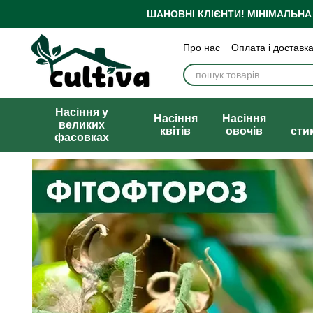
Перейти до основного контенту
ШАНОВНІ КЛІЄНТИ!
МІНІМАЛЬНА
Про нас
Оплата і доставк
Бренди
Блог
Політика
Публічна оферта
Насіння у
Насіння
Насіння
великих
квітів
овочів
сти
фасовках