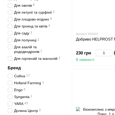
8
Для овочів
2
Для петунії та сурфінії
9
Для плодово-ягідних
4
Для троянд та квітів
3
Для саду
Артикул: R52033
Добриво HELPROST М
1
Для полуниці
Для азалій та
1
рододендронів
230 грн
2
Для гортензій та магнолій
В наявності
Бренд
17
Cultiva
1
Holland Farming
6
Engo
2
Syngenta
43
YARA
2
Долина Центр