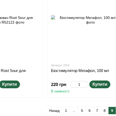
Артикул: 2019
 Rost Sour для
Біостимулятор Мегафол, 100 мл
Купити
Купити
220 грн
В наявності
Назад
1
...
5
6
7
8
9