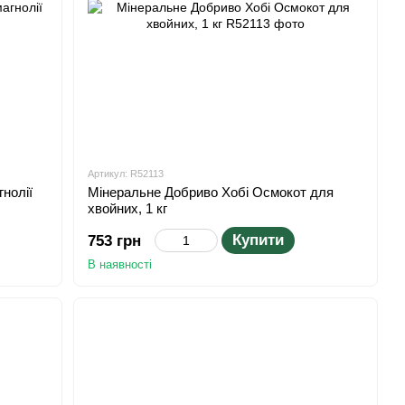
Артикул: R52113
нолії
Мінеральне Добриво Хобі Осмокот для
хвойних, 1 кг
Купити
753 грн
В наявності