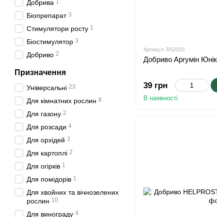
1
Добрива
3
Біопрепарат
1
Стимулятори росту
3
Біостимулятор
Артикул: R52020
2
Добриво
Добриво Аргумін Юнік
Призначення
39 грн
23
Універсальні
В наявності
8
Для кімнатних рослин
2
Для газону
4
Для розсади
3
Для орхідей
2
Для картоплі
1
Для огірків
1
Для помідорів
Для хвойних та вічнозелених
10
рослин
4
Для винограду