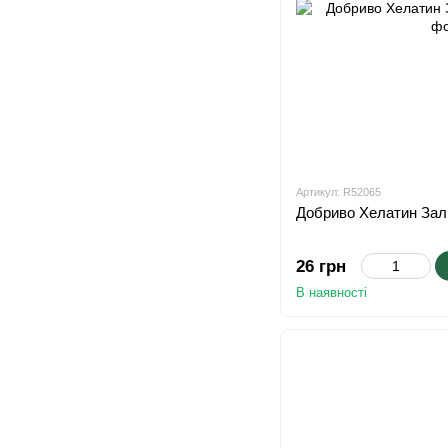
Артикул: R52065
Добриво Хелатин Залі
26 грн
В наявності