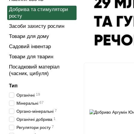
Добрива та стимулятори
росту
Засоби захисту рослин
Товари для дому
Садовий інвентар
Товари для тварин
Посадковий матеріал
(часник, цибуля)
Тип
19
Органічні
67
Мінеральні
7
Органо-мінеральні
1
Органічні добрива
7
Регулятори росту