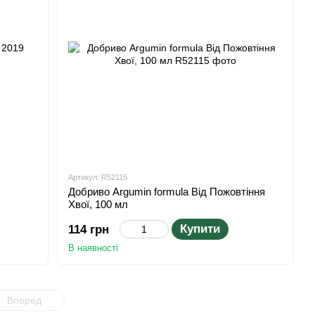
Артикул: R52115
Добриво Argumin formula Від Пожовтіння
Хвої, 100 мл
Купити
114 грн
В наявності
Вперед