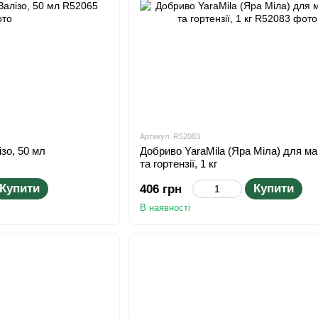
Артикул: R52083
зо, 50 мл
Добриво YaraMila (Яра Міла) для маг
та гортензії, 1 кг
Купити
Купити
406 грн
В наявності