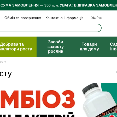
 СУМА ЗАМОВЛЕННЯ — 350 грн.
УВАГА: ВІДПРАВКА ЗАМОВЛЕН
а
Обмін та повернення
Контактна інформація
Укр
Рус
 конфіденційності
Відгуки про магазин
Засоби
Добрива та
Товари
Са
захисту
мулятори росту
для дому
ін
рослин
росту
сту