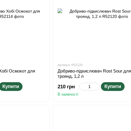
Артикул: R52120
Хобі Осмокот для
Добриво-підкислювач Rost Sour для
троянд, 1,2 л
Купити
Купити
210 грн
В наявності