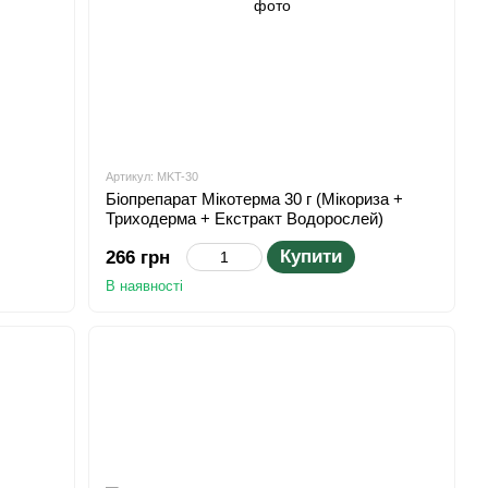
Артикул: MKT-30
Біопрепарат Мікотерма 30 г (Мікориза +
Триходерма + Екстракт Водорослей)
Купити
266 грн
В наявності