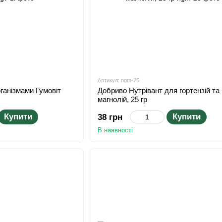
Артикул: ngm-25
ганізмами Гумовіт
Добриво Нутрівант для гортензій та
магнолій, 25 гр
Купити
Купити
38 грн
В наявності