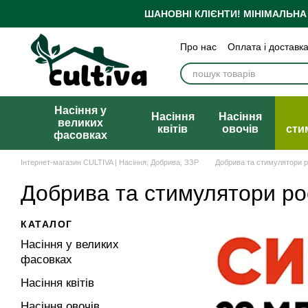
Перейти до основного контенту
ШАНОВНІ КЛІЄНТИ!
МІНІМАЛЬНА
Про нас
Оплата і доставк
Бренди
Блог
Політика
Публічна оферта
Насіння у
Насіння
Насіння
великих
квітів
овочів
сти
фасовках
Інтернет-магазин CULTIVA | Насіння, Добрива, ЗЗР
Добрива та стимулятори 
Добрива та стимулятори ро
КАТАЛОГ
Насіння у великих
фасовках
Насіння квітів
Насіння овочів