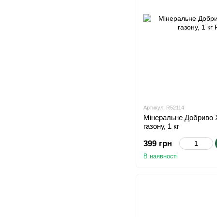
Артикул: R52114
Мінеральне Добриво 
газону, 1 кг
399 грн
В наявності