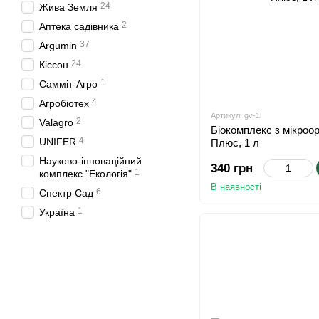
24
Жива Земля
2
Аптека садівника
37
Argumin
24
Кіссон
1
Самміт-Агро
4
Агробіотех
Артикул: gv-1l
2
Valagro
Біокомплекс з мікроор
4
UNIFER
Плюс, 1 л
Науково-інноваційний
340 грн
1
комплекс "Екологія"
В наявності
6
Спектр Сад
1
Україна