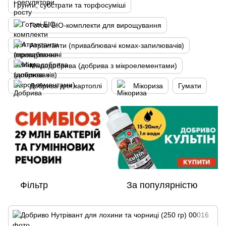
Грунти, субстрати та торфосуміші
Готові БІО-комплекти для вирощування
Атрактанти (приваблювачі комах-запилювачів)
Мікродобрива (добрива з мікроелементами)
Добрива для картоплі
Мікориза
Гумати
Фільтр
За популярністю