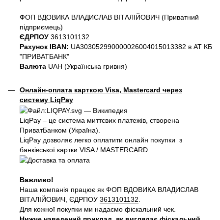
ФОП ВДОВИКА ВЛАДИСЛАВ ВІТАЛІЙОВИЧ (Приватний
пiдприємець)
ЄДРПОУ
3613101132
Рахунок IBAN:
UA303052990000026004015013382 в АТ КБ
"ПРИВАТБАНК"
Валюта
UAH (Українська гривня)
Онлайн-оплата карткою Visa, Mastercard через
систему LiqPay
LiqPay – це система миттєвих платежів, створена
ПриватБанком (Україна).
LiqPay дозволяє легко оплатити онлайн покупки з
банківської картки VISA / MASTERCARD
Важливо!
Наша компанія працює як ФОП ВДОВИКА ВЛАДИСЛАВ
ВІТАЛІЙОВИЧ, ЄДРПОУ
3613101132
.
Для кожної покупки ми надаємо фіскальний чек.
Нижче наведений приклад, як виглядає фіскальний