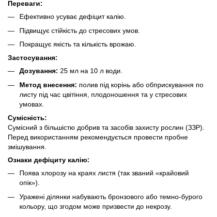
Переваги:
Ефективно усуває дефіцит калію.
Підвищує стійкість до стресових умов.
Покращує якість та кількість врожаю.
Застосування:
Дозування:
25 мл на 10 л води.
Метод внесення:
полив під корінь або обприскування по
листу під час цвітіння, плодоношення та у стресових
умовах.
Сумісність:
Сумісний з більшістю добрив та засобів захисту рослин (ЗЗР).
Перед використанням рекомендується провести пробне
змішування.
Ознаки дефіциту калію:
Поява хлорозу на краях листя (так званий «крайовий
опік»).
Уражені ділянки набувають бронзового або темно-бурого
кольору, що згодом може призвести до некрозу.