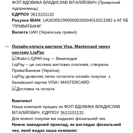
ФОП ВДОВИКА ВЛАДИСЛАВ ВІТАЛІЙОВИЧ (Приватний
пiдприємець)
ЄДРПОУ
3613101132
Рахунок IBAN:
UA303052990000026004015013382 в АТ КБ
"ПРИВАТБАНК"
Валюта
UAH (Українська гривня)
Онлайн-оплата карткою Visa, Mastercard через
систему LiqPay
LiqPay – це система миттєвих платежів, створена
ПриватБанком (Україна).
LiqPay дозволяє легко оплатити онлайн покупки з
банківської картки VISA / MASTERCARD
Важливо!
Наша компанія працює як ФОП ВДОВИКА ВЛАДИСЛАВ
ВІТАЛІЙОВИЧ, ЄДРПОУ
3613101132
.
Для кожної покупки ми надаємо фіскальний чек.
Нижче наведений приклад, як виглядає фіскальний
чек, який видає наша компанія: