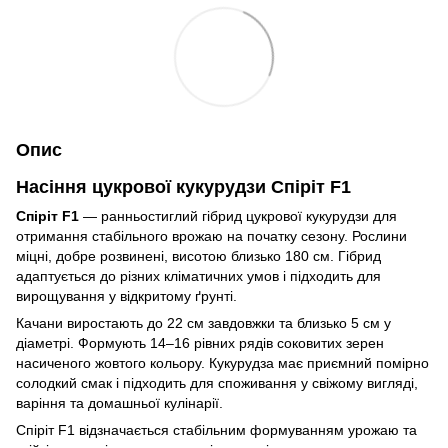
Опис
Насіння цукрової кукурудзи Спіріт F1
Спіріт F1
— ранньостиглий гібрид цукрової кукурудзи для
отримання стабільного врожаю на початку сезону. Рослини
міцні, добре розвинені, висотою близько 180 см. Гібрид
адаптується до різних кліматичних умов і підходить для
вирощування у відкритому ґрунті.
Качани виростають до 22 см завдовжки та близько 5 см у
діаметрі. Формують 14–16 рівних рядів соковитих зерен
насиченого жовтого кольору. Кукурудза має приємний помірно
солодкий смак і підходить для споживання у свіжому вигляді,
варіння та домашньої кулінарії.
Спіріт F1 відзначається стабільним формуванням урожаю та