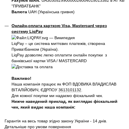
Рахунок IBAN:
UA303052990000026004015013382 в АТ КБ
"ПРИВАТБАНК"
Валюта
UAH (Українська гривня)
Онлайн-оплата карткою Visa, Mastercard через
систему LiqPay
LiqPay – це система миттєвих платежів, створена
ПриватБанком (Україна).
LiqPay дозволяє легко оплатити онлайн покупки з
банківської картки VISA / MASTERCARD
Важливо!
Наша компанія працює як ФОП ВДОВИКА ВЛАДИСЛАВ
ВІТАЛІЙОВИЧ, ЄДРПОУ
3613101132
.
Для кожної покупки ми надаємо фіскальний чек.
Нижче наведений приклад, як виглядає фіскальний
чек, який видає наша компанія:
Гарантія на весь товар згідно закону України - 14 днів.
Детальніше про умови повернення