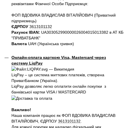
реквізитами Фізичної Особи Підприємця:
ФОП ВДОВИКА ВЛАДИСЛАВ ВІТАЛІЙОВИЧ (Приватний
пiдприємець)
ЄДРПОУ
3613101132
Рахунок IBAN:
UA303052990000026004015013382 в АТ КБ
"ПРИВАТБАНК"
Валюта
UAH (Українська гривня)
Онлайн-оплата карткою Visa, Mastercard через
систему LiqPay
LiqPay – це система миттєвих платежів, створена
ПриватБанком (Україна).
LiqPay дозволяє легко оплатити онлайн покупки з
банківської картки VISA / MASTERCARD
Важливо!
Наша компанія працює як ФОП ВДОВИКА ВЛАДИСЛАВ
ВІТАЛІЙОВИЧ, ЄДРПОУ
3613101132
.
Для кожної покупки ми надаємо фіскальний чек.