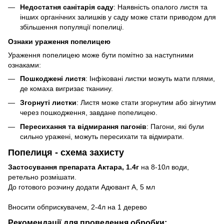
Недостатня санітарія саду
: Наявність опалого листя та
інших органічних залишків у саду може стати приводом для
збільшення популяції попелиці.
Ознаки ураження попелицею
Ураження попелицею може бути помітно за наступними
ознаками:
Пошкоджені листя
: Інфіковані листки можуть мати плями,
де комаха вигризає тканину.
Згорнуті листки
: Листя може стати згорнутим або зігнутим
через пошкодження, завдане попелицею.
Пересихання та відмирання пагонів
: Пагони, які були
сильно уражені, можуть пересихати та відмирати.
Попелиця - схема захисту
Застосування препарата Актара, 1.4г
на 8-10л води,
ретельно розмішати.
До готового розчину додати Адювант А, 5 мл
Вносити обприскувачем, 2-4л на 1 дерево
Рекомендації для проведення обробки: