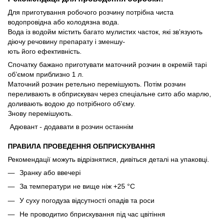
Для приготування робочого розчину потрібна чиста
водопровідна або колодязна вода.
Вода із водойм містить багато мулистих часток, які зв’язують
діючу речовину препарату і зменшу-
ють його ефективність.
Спочатку бажано приготувати маточний розчин в окремій тарі
об’ємом приблизно 1 л.
Маточний розчин ретельно перемішують. Потім розчин
переливають в обприскувач через спеціальне сито або марлю,
доливають водою до потрібного об’єму.
Знову перемішують.
Адювант - додавати в розчин останнім
ПРАВИЛА ПРОВЕДЕННЯ ОБПРИСКУВАННЯ
Рекомендації можуть відрізнятися, дивіться деталі на упаковці.
Зранку або ввечері
За температури не вище ніж +25 °С
У суху погодуза відсутності опадів та роси
Не проводитио бприскування під час цвітіння