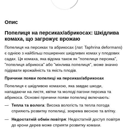
Опис
Попелиця на персиках/абрикосах: Шкідлива
комаха, що загрожує врожаю
Попелиця на персиках та абрикосах (лат. Taphrina deformans)
є однією з найбільш поширених шкідливих комах у плодових
садах. Ця комаха, яка відома також як "попелиця персика",
"попелиця абрикоса" або "мінлива попелиця", може значно
підірвати врожайність та якість плодів.
Причини появи попелиці на персиках/абрикосах
Попелиця є шкідливою комахою, яка завдає шкоди,
нападаючи на листя, квітки та молоді пагони персика та
абрикоса. Основні причини появи попелиці включають:
Тепла та волога
: Висока вологість та тепла погода
сприяють розвитку попелиці, зокрема весною та влітку.
Недостатній обмін повітря
: Недостатній доступ повітря
до крони дерев може сприяти розвитку комахи.