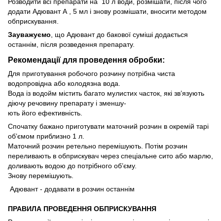
Розводити всі препарати на 10 л води, розмішати, після чого
додати Адювант А , 5 мл і знову розмішати, вносити методом
обприскування.
Зауважуємо
, що Адювант до бакової суміші додається
останнім, після розведення препарату.
Рекомендації для проведення обробки:
Для приготування робочого розчину потрібна чиста
водопровідна або колодязна вода.
Вода із водойм містить багато мулистих часток, які зв’язують
діючу речовину препарату і зменшу-
ють його ефективність.
Спочатку бажано приготувати маточний розчин в окремій тарі
об’ємом приблизно 1 л.
Маточний розчин ретельно перемішують. Потім розчин
переливають в обприскувач через спеціальне сито або марлю,
доливають водою до потрібного об’єму.
Знову перемішують.
Адювант - додавати в розчин останнім
ПРАВИЛА ПРОВЕДЕННЯ ОБПРИСКУВАННЯ