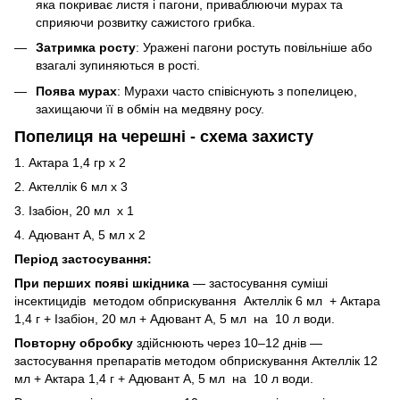
яка покриває листя і пагони, приваблюючи мурах та
сприяючи розвитку сажистого грибка.
Затримка росту
: Уражені пагони ростуть повільніше або
взагалі зупиняються в рості.
Поява мурах
: Мурахи часто співіснують з попелицею,
захищаючи її в обмін на медвяну росу.
Попелиця на черешні
- схема захисту
1. Актара 1,4 гр х 2
2. Актеллік 6 мл х 3
3. Ізабіон, 20 мл х 1
4. Адювант А, 5 мл х 2
Період
застосування:
При перших появі шкідника
— застосування суміші
інсектицидів
методом обприскування Актеллік 6 мл + Актара
1,4 г + Ізабіон, 20 мл + Адювант А, 5 мл на 10 л води.
Повторну обробку
здійснюють через 10–12 днів —
застосування препаратів методом обприскування Актеллік 12
мл + Актара 1,4 г + Адювант А, 5 мл на 10 л води.