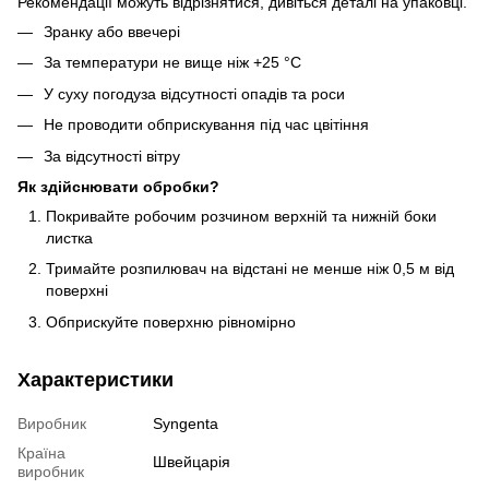
Рекомендації можуть відрізнятися, дивіться деталі на упаковці.
Зранку або ввечері
За температури не вище ніж +25 °С
У суху погодуза відсутності опадів та роси
Не проводити обприскування під час цвітіння
За відсутності вітру
Як здійснювати обробки?
Покривайте робочим розчином верхній та нижній боки
листка
Тримайте розпилювач на відстані не менше ніж 0,5 м від
поверхні
Обприскуйте поверхню рівномірно
Характеристики
Виробник
Syngenta
Країна
Швейцарія
виробник