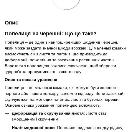
Опис
Попелиця на черешні: Що це таке?
Попелиця – це один з найпоширеніших шкідників черешні,
який може завдати значної шкоди врожаю. Ці маленькі комахи
висмоктують сік з листя та пагонів, що призводить до
деформації, пожовтіння та засихання рослинних частин.
Боротися з попелицею важливо своєчасно, щоб зберегти
здоров'я та продуктивність вашого саду.
Опис та ознаки ураження
Попелиця – це маленькі комахи, які можуть бути зеленого,
чорного або іншого кольору, залежно від виду. Вони зазвичай
скупчуються на молодих пагонах, листі та бутонах черешні.
Основні ознаки ураження попелицею включають:
Деформація та скручування листя
: Листя стає
зморщеним і скрученим.
Наліт медвяної роси
: Попелиця виділяє солодку рідину,