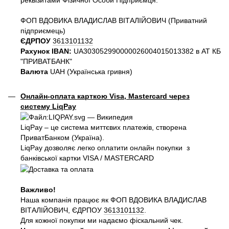
ФОП ВДОВИКА ВЛАДИСЛАВ ВІТАЛІЙОВИЧ (Приватний
пiдприємець)
ЄДРПОУ
3613101132
Рахунок IBAN:
UA303052990000026004015013382 в АТ КБ
"ПРИВАТБАНК"
Валюта
UAH (Українська гривня)
Онлайн-оплата карткою Visa, Mastercard через
систему LiqPay
LiqPay – це система миттєвих платежів, створена
ПриватБанком (Україна).
LiqPay дозволяє легко оплатити онлайн покупки з
банківської картки VISA / MASTERCARD
Важливо!
Наша компанія працює як ФОП ВДОВИКА ВЛАДИСЛАВ
ВІТАЛІЙОВИЧ, ЄДРПОУ
3613101132
.
Для кожної покупки ми надаємо фіскальний чек.