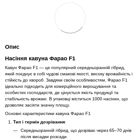
Опис
Насіння кавуна Фарао F1
Кавун Фарао F1 — це популярний середньоранній гібрид,
який поєднує в собі чудові смакові якості, високу врожайність і
стійкість до хвороб. Завдяки своїм особливостям, Фарао F1
ідеально підходить для комерційного вирощування та
особистих господарств, де цінується якість продукції та
стабільність врожаю. В упаковці міститься 1000 насінин, що
дозволяє засіяти значну площу.
Основні характеристики кавуна Фарао F1
Тип і термін дозрівання
:
Середньоранній гібрид, що дозріває через 65–70 днів
після висадки розсади.