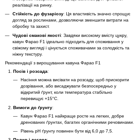
реалізації на ринку.
Стійкість до фузаріозу
: Ця властивість значно спрощує
догляд за рослинами, дозволяючи зменшити витрати на
обробку та захист.
Чудові смакові якості
: Завдяки високому вмісту цукру,
кавун Фарао F1 ідеально підходить для споживання у
свіжому вигляді і цінується споживачами за солодкість та
ніжну текстуру.
Рекомендації з вирощування кавуна Фарао F1
Посів і розсада
:
Насіння можна висівати на розсаду, щоб прискорити
дозрівання, або висаджувати безпосередньо у
відкритий ґрунт, коли температура стабільно
перевищує +15°C.
Вимоги до ґрунту
:
Кавун Фарао F1 найкраще росте на легких, добре
дренованих ґрунтах, багатих органічними речовинами.
Рівень рН ґрунту повинен бути від 6,0 до 7,5.
Полив і догляд
: