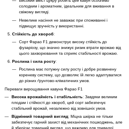
Високий вміст цукру робить цей кавун особливо
солодким і ароматним, ідеальним для вживання в
свіжому вигляді.
Невелике насіння не заважає при споживанні і
підвищує зручність у використанні.
Стійкість до хвороб
:
Сорт Фарао F1 демонструє високу стійкість до
фузаріозу, що значно знижує ризик втрати врожаю від
цього захворювання та сприяє стабільності врожаю.
Рослина і сила росту
:
Рослина має потужну силу росту і добре розвинену
кореневу систему, що дозволяє їй легко адаптуватися
до різних ґрунтово-кліматичних умов.
Переваги вирощування кавуна Фарао F1
Висока врожайність і стабільність
: Завдяки великим
плодам і стійкості до хвороб, цей сорт забезпечує
стабільний врожай, незалежно від зовнішніх умов.
Відмінний товарний вигляд
: Міцна шкірка не тільки
забезпечує гарний захист від механічних пошкоджень, але
й зберігає товарний вигляд, що важливо для тривалої