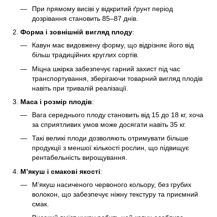
При прямому висіві у відкритий ґрунт період
дозрівання становить 85–87 днів.
Форма і зовнішній вигляд плоду
:
Кавун має видовжену форму, що відрізняє його від
більш традиційних круглих сортів.
Міцна шкірка забезпечує гарний захист під час
транспортування, зберігаючи товарний вигляд плодів
навіть при тривалій реалізації.
Маса і розмір плодів
:
Вага середнього плоду становить від 15 до 18 кг, хоча
за сприятливих умов може досягати навіть 35 кг.
Такі великі плоди дозволяють отримувати більше
продукції з меншої кількості рослин, що підвищує
рентабельність вирощування.
М’якуш і смакові якості
:
М’якуш насиченого червоного кольору, без грубих
волокон, що забезпечує ніжну текстуру та приємний
смак.