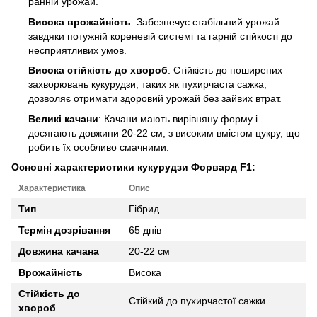
ранній урожай.
Висока врожайність
: Забезпечує стабільний урожай
завдяки потужній кореневій системі та гарній стійкості до
несприятливих умов.
Висока стійкість до хвороб
: Стійкість до поширених
захворювань кукурудзи, таких як пухирчаста сажка,
дозволяє отримати здоровий урожай без зайвих втрат.
Великі качани
: Качани мають вирівняну форму і
досягають довжини 20-22 см, з високим вмістом цукру, що
робить їх особливо смачними.
Основні характеристики кукурудзи Форвард F1:
Характеристика
Опис
Тип
Гібрид
Термін дозрівання
65 днів
Довжина качана
20-22 см
Врожайність
Висока
Стійкість до
Стійкий до пухирчастої сажки
хвороб