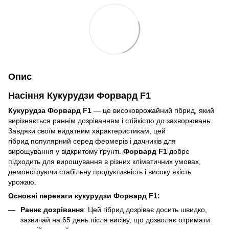
Опис
Насіння Кукурудзи Форвард F1
Кукурудза Форвард F1
— це високоврожайний гібрид, який
вирізняється раннім дозріванням і стійкістю до захворювань.
Завдяки своїм видатним характеристикам, цей
гібрид популярний серед фермерів і дачників для
вирощування у відкритому ґрунті.
Форвард F1
добре
підходить для вирощування в різних кліматичних умовах,
демонструючи стабільну продуктивність і високу якість
урожаю.
Основні переваги кукурудзи Форвард F1:
Раннє дозрівання
: Цей гібрид дозріває досить швидко,
зазвичай на 65 день після висіву, що дозволяє отримати