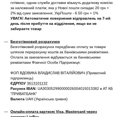
готівкою, однак служби доставки візьмуть додаткову комісію
за наложений платіж, яка у Нової пошти складає 20 грн +
2% від суми замовлення, УкрПошти - 6.50 грн + 1%
УВАГА! Автоматичне повернення відправлень на 7-ий
день після прибуття на відділення, якщо ви не
забираете товар
Безготівковий розрахунок
Безготівковий розрахунок передбачає оплату за товари
шляхом перерахунку коштів за банківськими реквізитами.
Оплата за замовлення відбувається за банківськими
реквізитами Фізичної Особи Підприємця:
ФОП ВДОВИКА ВЛАДИСЛАВ ВІТАЛІЙОВИЧ (Приватний
пiдприємець)
ЄДРПОУ
3613101132
Рахунок IBAN:
UA303052990000026004015013382 в АТ КБ
"ПРИВАТБАНК"
Валюта
UAH (Українська гривня)
Онлайн-оплата карткою Visa, Mastercard через
систему LiqPay