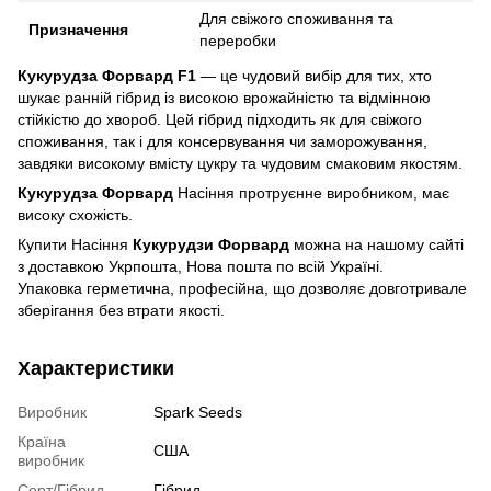
Для свіжого споживання та
Призначення
переробки
Кукурудза Форвард F1
— це чудовий вибір для тих, хто
шукає ранній гібрид із високою врожайністю та відмінною
стійкістю до хвороб. Цей гібрид підходить як для свіжого
споживання, так і для консервування чи заморожування,
завдяки високому вмісту цукру та чудовим смаковим якостям.
Кукурудза Форвард
Насіння протруєнне виробником, має
високу схожість.
Купити Насіння
Кукурудзи Форвард
можна на нашому сайті
з доставкою Укрпошта, Нова пошта по всій Україні.
Упаковка герметична, професійна, що дозволяє довготривале
зберігання без втрати якості.
Характеристики
Виробник
Spark Seeds
Країна
США
виробник
Сорт/Гібрид
Гібрид