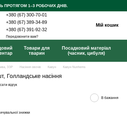
Ь ПРОТЯГОМ 1–3 РОБОЧИХ ДНІВ.
+380 (67) 300-70-01
+380 (67) 389-34-89
Мій кошик
+380 (67) 391-92-32
Передзвонити вам?
довий
Товари для
Посадковий матеріал
вентар
тварин
(часник, цибуля)
рива, ЗЗР
Насіння овочів
Кавун
Кавун Nunhems
шт, Голландське насіння
ати відгук
В бажання
ичувальної знижки