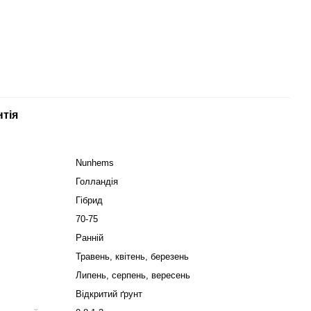
нтія
Nunhems
Голландія
Гібрид
70-75
Ранній
Травень, квітень, березень
Липень, серпень, вересень
Відкритий ґрунт