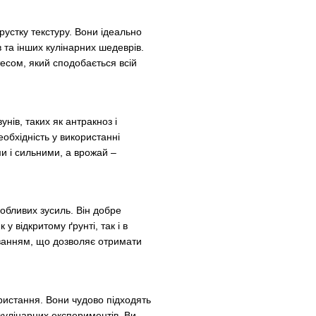
устку текстуру. Вони ідеально
в та інших кулінарних шедеврів.
есом, який сподобається всій
унів, таких як антракноз і
обхідність у використанні
ми і сильними, а врожай –
обливих зусиль. Він добре
у відкритому ґрунті, так і в
іванням, що дозволяє отримати
ристання. Вони чудово підходять
 кулінарних експериментів. Ви