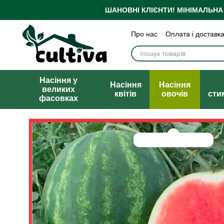
Перейти до основного контенту
ШАНОВНІ КЛІЄНТИ!
МІНІМАЛЬНА
Про нас
Оплата і доставк
Бренди
Блог
Політика
Публічна оферта
Насіння у
Насіння
Насіння
великих
квітів
овочів
сти
фасовках