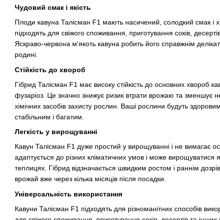
Чудовий смак і якість
Плоди кавуна Талісман F1 мають насичений, солодкий смак і хр
підходять для свіжого споживання, приготування соків, десерті
Яскраво-червона м'якоть кавуна робить його справжнім делікат
родині.
Стійкість до хвороб
Гібрид Талісман F1 має високу стійкість до основних хвороб кав
фузаріоз. Це значно знижує ризик втрати врожаю та зменшує не
хімічних засобів захисту рослин. Ваші рослини будуть здорови
стабільним і багатим.
Легкість у вирощуванні
Кавун Талісман F1 дуже простий у вирощуванні і не вимагає ос
адаптується до різних кліматичних умов і може вирощуватися як 
теплицях. Гібрид відзначається швидким ростом і раннім дозр
врожай вже через кілька місяців після посадки.
Універсальність використання
Кавуни Талісман F1 підходять для різноманітних способів вико
для свіжого споживання, приготування соків, десертів та інших