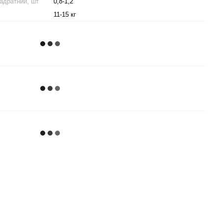
вадратний, шт
0,8-1,2
11-15 кг