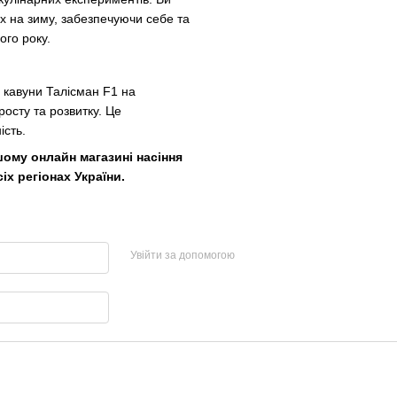
х на зиму, забезпечуючи себе та
го року.
 кавуни Талісман F1 на
росту та розвитку. Це
ість.
шому онлайн магазині насіння
х регіонах України.
Увійти за допомогою