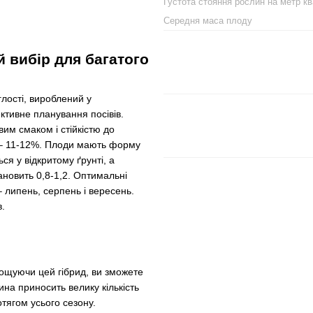
Густота стояння рослин на метр к
Середня маса плоду
й вибір для багатого
глості, вироблений у
ктивне планування посівів.
им смаком і стійкістю до
в – 11-12%. Плоди мають форму
ся у відкритому ґрунті, а
новить 0,8-1,2. Оптимальні
– липень, серпень і вересень.
в.
ощуючи цей гібрид, ви зможете
ина приносить велику кількість
тягом усього сезону.