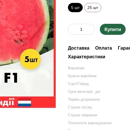
5 шт
25 шт
Купити
Доставка
Оплата
Гара
Характеристики
Виробник
Країна виробник
Сорт/Гібрид
Срок вегетації, дні
Термін дозрівання
Строки посіву
Строки збирання
Технологія вирощування