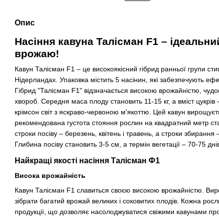
Опис
Насіння кавуна Талісман F1 – ідеальни
врожаю!
Кавун Талісман F1 – це високоякісний гібрид ранньої групи сти
Нідерландах. Упаковка містить 5 насінин, які забезпечують ефе
Гібрид "Талісман F1" відзначається високою врожайністю, чудов
хвороб. Середня маса плоду становить 11-15 кг, а вміст цукрі
крімсон світ з яскраво-червоною м'якоттю. Цей кавун вирощуєть
рекомендована густота стояння рослин на квадратний метр ста
строки посіву – березень, квітень і травень, а строки збирання 
Глибина посіву становить 3-5 см, а термін вегетації – 70-75 дні
Найкращі якості насіння Талісман Ф1
Висока врожайність
Кавун Талісман F1 славиться своєю високою врожайністю. Вир
зібрати багатий врожай великих і соковитих плодів. Кожна росл
продукції, що дозволяє насолоджуватися свіжими кавунами про