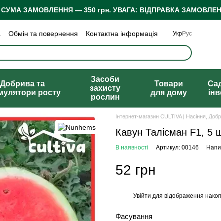
 СУМА ЗАМОВЛЕННЯ — 350 грн.
УВАГА: ВІДПРАВКА ЗАМОВЛЕН
а
Обмін та повернення
Контактна інформація
Укр
Рус
 конфіденційності
Відгуки про магазин
Засоби
Добрива та
Товари
Са
захисту
мулятори росту
для дому
ін
рослин
Інтернет-магазин CULTIVA | Насіння, Доб
Кавун Талісман F1, 5 
В наявності
Артикул: 00146
Напис
52 грн
Увійти
для відображення накоп
%
Фасування