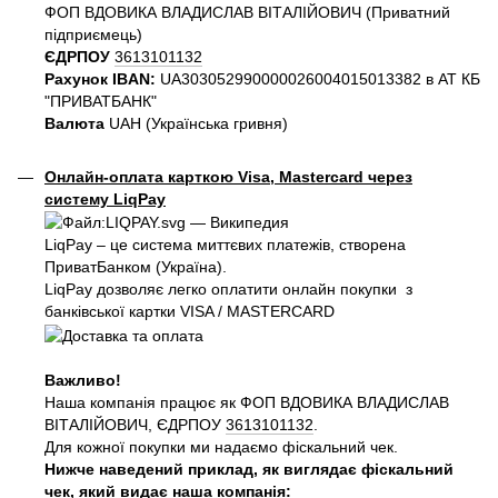
ФОП ВДОВИКА ВЛАДИСЛАВ ВІТАЛІЙОВИЧ (Приватний
пiдприємець)
ЄДРПОУ
3613101132
Рахунок IBAN:
UA303052990000026004015013382 в АТ КБ
"ПРИВАТБАНК"
Валюта
UAH (Українська гривня)
Онлайн-оплата карткою Visa, Mastercard через
систему LiqPay
LiqPay – це система миттєвих платежів, створена
ПриватБанком (Україна).
LiqPay дозволяє легко оплатити онлайн покупки з
банківської картки VISA / MASTERCARD
Важливо!
Наша компанія працює як ФОП ВДОВИКА ВЛАДИСЛАВ
ВІТАЛІЙОВИЧ, ЄДРПОУ
3613101132
.
Для кожної покупки ми надаємо фіскальний чек.
Нижче наведений приклад, як виглядає фіскальний
чек, який видає наша компанія: