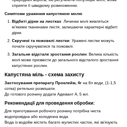
сприяти її швидкому розмноженню.
Симптоми ураження капустяною молю
Відбиті дірки на листках
: Личинки молі живляться
м'якими тканинами листя, залишаючи характерні відбиті
дірки.
Скручені та пожовклі листки
: Уражені листки можуть
почати скручуватися та пожовклі.
Загальне відстале зростання рослин
: Велика кількість
молі може призвести до загального відсталого зростання
капустяних рослин.
Капустяна міль
- схема захисту
Застосування препарату Проклейм, 4г
на 8л води, (1-1,5
сотка) ретельно розмішати.
До готового розчину додати Адювант А, 5 мл.
Рекомендації для проведення обробки:
Для приготування робочого розчину потрібна чиста
водопровідна або колодязна вода.
Вода із водойм містить багато мулистих часток, які зв’язують