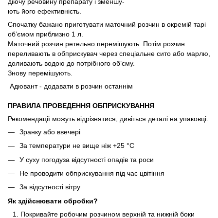
діючу речовину препарату і зменшу-
ють його ефективність.
Спочатку бажано приготувати маточний розчин в окремій тарі
об’ємом приблизно 1 л.
Маточний розчин ретельно перемішують. Потім розчин
переливають в обприскувач через спеціальне сито або марлю,
доливають водою до потрібного об’єму.
Знову перемішують.
Адювант - додавати в розчин останнім
ПРАВИЛА ПРОВЕДЕННЯ ОБПРИСКУВАННЯ
Рекомендації можуть відрізнятися, дивіться деталі на упаковці.
Зранку або ввечері
За температури не вище ніж +25 °С
У суху погодуза відсутності опадів та роси
Не проводити обприскування під час цвітіння
За відсутності вітру
Як здійснювати обробки?
Покривайте робочим розчином верхній та нижній боки