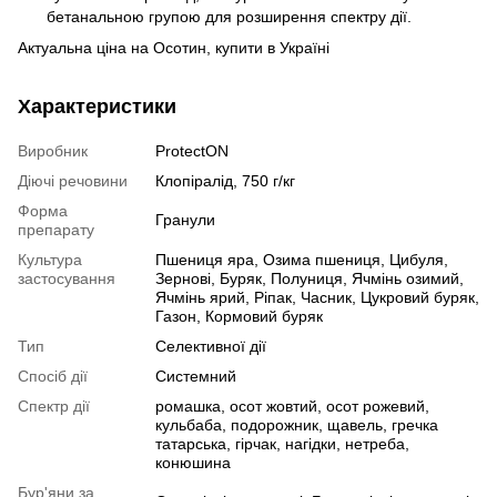
бетанальною групою для розширення спектру дії.
Актуальна ціна на Осотин, купити в Україні
Характеристики
Виробник
ProtectON
Діючі речовини
Клопіралід, 750 г/кг
Форма
Гранули
препарату
Культура
Пшениця яра, Озима пшениця, Цибуля,
застосування
Зернові, Буряк, Полуниця, Ячмінь озимий,
Ячмінь ярий, Ріпак, Часник, Цукровий буряк,
Газон, Кормовий буряк
Тип
Селективної дії
Спосіб дії
Системний
Спектр дії
ромашка, осот жовтий, осот рожевий,
кульбаба, подорожник, щавель, гречка
татарська, гірчак, нагідки, нетреба,
конюшина
Бур'яни за