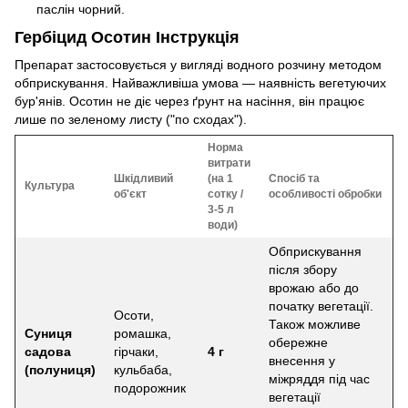
паслін чорний.
Гербіцид Осотин Інструкція
Препарат застосовується у вигляді водного розчину методом
обприскування. Найважливіша умова — наявність вегетуючих
бур'янів. Осотин не діє через ґрунт на насіння, він працює
лише по зеленому листу ("по сходах").
Норма
витрати
Шкідливий
(на 1
Спосіб та
Культура
об'єкт
сотку /
особливості обробки
3-5 л
води)
Обприскування
після збору
врожаю або до
початку вегетації.
Осоти,
Також можливе
Суниця
ромашка,
обережне
садова
гірчаки,
4 г
внесення у
(полуниця)
кульбаба,
міжряддя під час
подорожник
вегетації