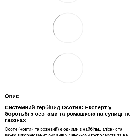
Опис
Системний гербіцид Осотин: Експерт у
боротьбі з осотами та ромашкою на суниці та
газонах
Осоти (жовтий та рожевий) є одними з найбільш злісних та
важко викорінюваних бур'янів у сільському господарстві та на