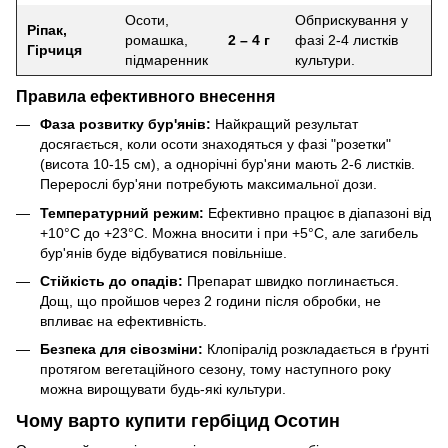
Осоти,
Обприскування у
Ріпак,
ромашка,
2 – 4 г
фазі 2-4 листків
Гірчиця
підмаренник
культури.
Правила ефективного внесення
Фаза розвитку бур'янів:
Найкращий результат
досягається, коли осоти знаходяться у фазі "розетки"
(висота 10-15 см), а однорічні бур'яни мають 2-6 листків.
Перерослі бур'яни потребують максимальної дози.
Температурний режим:
Ефективно працює в діапазоні від
+10°C до +23°C. Можна вносити і при +5°C, але загибель
бур'янів буде відбуватися повільніше.
Стійкість до опадів:
Препарат швидко поглинається.
Дощ, що пройшов через 2 години після обробки, не
впливає на ефективність.
Безпека для сівозміни:
Клопіралід розкладається в ґрунті
протягом вегетаційного сезону, тому наступного року
можна вирощувати будь-які культури.
Чому варто купити гербіцид Осотин