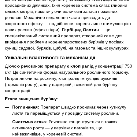
присадибних ділянках. Їхня коренева система сягає глибини
кількох метрів, накопичуючи величезні запаси поживних
речовин. Механічне видалення часто призводить до
зворотного ефекту — подрібнення кореня лише стимулює ріст
нових рослин (ефект гідри).
Гербіцид Осотин
— це
спеціалізований системний препарат, створений саме для
вирішення проблеми коренепаросткових бур'янів у посівах
суниці садової, буряків, цибулі, на газонах та інших культурах.
Унікальні властивості та механізм дії
Діючою речовиною препарату є
клопіралід
у концентрації 750
г/кг. Це синтетична форма натурального рослинного гормону.
Потрапляючи на рослину, клопіралід імітує дію ауксинів
(гормонів росту), але у надмірній, токсичній для бур'яну
концентрації.
Етапи знищення бур'яну:
Поглинання:
Препарат швидко проникає через кутикулу
листя та переміщується у провідну систему рослини.
Системна атака:
Речовина концентрується в точках
активного росту — у верхівках пагонів та, що
найважливіше, у кореневій системі.