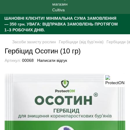
ШАНОВНІ КЛІЄНТИ!
МІНІМАЛЬНА СУМА ЗАМОВЛЕННЯ
— 350 грн.
УВАГА: ВІДПРАВКА ЗАМОВЛЕНЬ ПРОТЯГОМ
1–3 РОБОЧИХ ДНІВ.
Засоби захисту рослин
Гербіциди (від бур'янів)
Гербіциди (в
Гербіцид Осотин (10 гр)
Артикул:
00068
Написати відгук