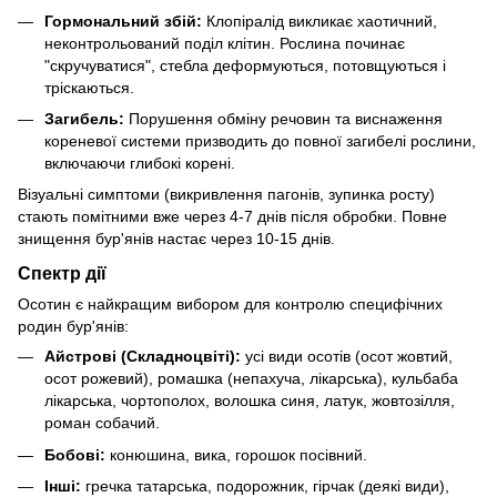
Гормональний збій:
Клопіралід викликає хаотичний,
неконтрольований поділ клітин. Рослина починає
"скручуватися", стебла деформуються, потовщуються і
тріскаються.
Загибель:
Порушення обміну речовин та виснаження
кореневої системи призводить до повної загибелі рослини,
включаючи глибокі корені.
Візуальні симптоми (викривлення пагонів, зупинка росту)
стають помітними вже через 4-7 днів після обробки. Повне
знищення бур'янів настає через 10-15 днів.
Спектр дії
Осотин є найкращим вибором для контролю специфічних
родин бур'янів:
Айстрові (Складноцвіті):
усі види осотів (осот жовтий,
осот рожевий), ромашка (непахуча, лікарська), кульбаба
лікарська, чортополох, волошка синя, латук, жовтозілля,
роман собачий.
Бобові:
конюшина, вика, горошок посівний.
Інші:
гречка татарська, подорожник, гірчак (деякі види),