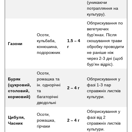
(уникаючи
потрапляння на
культуру).
Обприскування по
вегетуючих
Осоти,
бур'янах. Після
кульбаба,
1.5 – 4
скошування трави
Газони
конюшина,
г
обробку проводити
подорожник
не раніше ніж
через 2-3 дні (щоб
бур'ян відріс).
Осоти,
Буряк
ромашка та
Обприскування у
(цукровий,
ін. однорічні
фазі 1-3 пар
2 – 4 г
столовий,
та
справжніх листків
кормовий)
багаторічні
культури.
дводольні
Обприскування у
Осоти,
Цибуля,
фазі від 2
ромашка,
2 – 4 г
Часник
справжніх листків
гірчаки
культури.