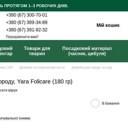
Ь ПРОТЯГОМ 1–3 РОБОЧИХ ДНІВ.
+380 (67) 300-70-01
+380 (67) 389-34-89
Мій кошик
+380 (67) 391-92-32
Передзвонити вам?
довий
Товари для
Посадковий матеріал
вентар
тварин
(часник, цибуля)
рива, ЗЗР
Добрива та стимулятори росту
Добрива для городу та саду
роду, Yara Folicare (180 гр)
ати відгук
В бажання
ичувальної знижки