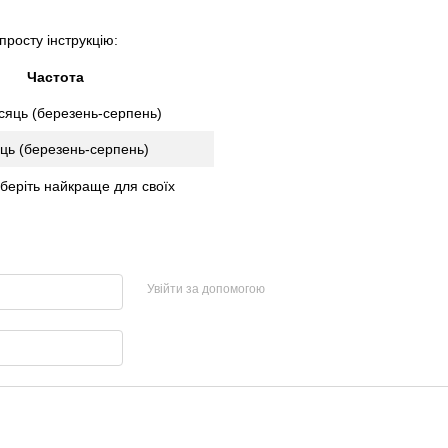
просту інструкцію:
Частота
ісяць (березень-серпень)
яць (березень-серпень)
Оберіть найкраще для своїх
Увійти за допомогою