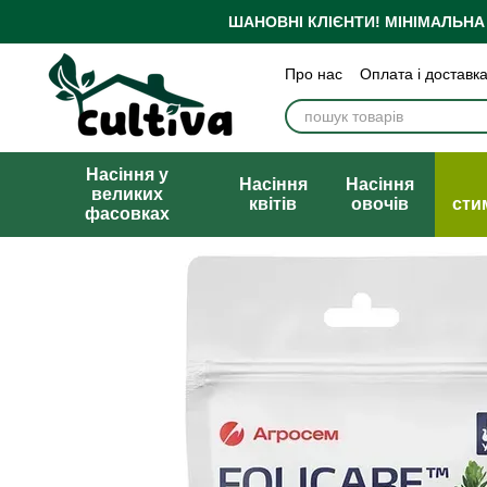
Перейти до основного контенту
ШАНОВНІ КЛІЄНТИ!
МІНІМАЛЬНА
Про нас
Оплата і доставк
Бренди
Блог
Політика
Публічна оферта
Насіння у
Насіння
Насіння
великих
квітів
овочів
сти
фасовках