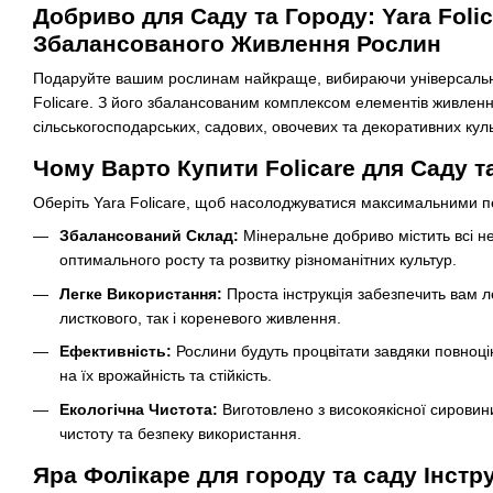
Добриво для Саду та Городу: Yara Folic
Збалансованого Живлення Рослин
Подаруйте вашим рослинам найкраще, вибираючи універсальн
Folicare. З його збалансованим комплексом елементів живлен
сільськогосподарських, садових, овочевих та декоративних куль
Чому Варто Купити Folicare для Саду т
Оберіть Yara Folicare, щоб насолоджуватися максимальними п
Збалансований Склад:
Мінеральне добриво містить всі н
оптимального росту та розвитку різноманітних культур.
Легке Використання:
Проста інструкція забезпечить вам л
листкового, так і кореневого живлення.
Ефективність:
Рослини будуть процвітати завдяки повноц
на їх врожайність та стійкість.
Екологічна Чистота:
Виготовлено з високоякісної сировин
чистоту та безпеку використання.
Яра Фолікаре для городу та саду Інстр