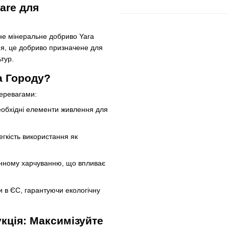
are для
е мінеральне добриво Yara
ня, це добриво призначене для
тур.
а Городу?
еревагами:
еобхідні елементи живлення для
егкість використання як
інному харчуванню, що впливає
и в ЄС, гарантуючи екологічну
укція: Максимізуйте