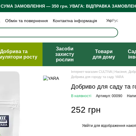
 СУМА ЗАМОВЛЕННЯ — 350 грн.
УВАГА: ВІДПРАВКА ЗАМОВЛЕН
а
Обмін та повернення
Контактна інформація
Укр
Рус
 конфіденційності
Відгуки про магазин
Засоби
Добрива та
Товари
Са
захисту
мулятори росту
для дому
ін
рослин
Інтернет-магазин CULTIVA | Насіння, Доб
Добрива для городу та саду YARA
Добриво для саду та го
В наявності
Артикул: 00090
Напис
252 грн
Увійти
для відображення накоп
%