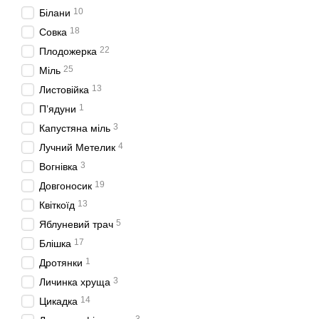
10
Білани
18
Совка
22
Плодожерка
25
Міль
13
Листовійка
1
П’ядуни
3
Капустяна міль
4
Лучний Метелик
3
Вогнівка
19
Довгоносик
13
Квіткоїд
5
Яблуневий трач
17
Блішка
1
Дротянки
3
Личинка хруща
14
Цикадка