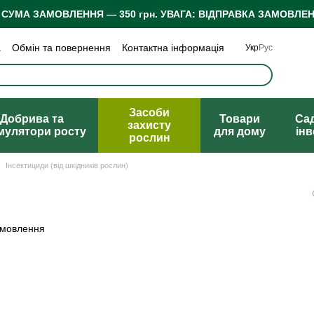
 СУМА ЗАМОВЛЕННЯ — 350 грн.
УВАГА: ВІДПРАВКА ЗАМОВЛЕН
а
Обмін та повернення
Контактна інформація
Укр
Рус
 конфіденційності
Відгуки про магазин
Засоби
Добрива та
Товари
Са
захисту
мулятори росту
для дому
ін
рослин
Інсектициди (від шкідників рослин)