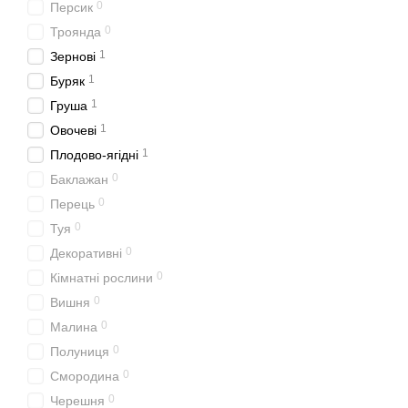
0
Персик
0
Троянда
1
Зернові
1
Буряк
1
Груша
1
Овочеві
1
Плодово-ягідні
0
Баклажан
0
Перець
0
Туя
0
Декоративні
0
Кімнатні рослини
0
Вишня
0
Малина
0
Полуниця
0
Смородина
0
Черешня