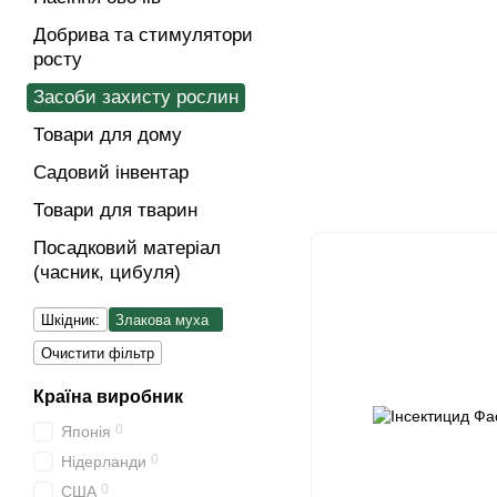
Добрива та стимулятори
росту
Засоби захисту рослин
Товари для дому
Садовий інвентар
Товари для тварин
Посадковий матеріал
(часник, цибуля)
Шкідник:
Злакова муха
Очистити фільтр
Країна виробник
0
Японія
0
Нідерланди
0
США