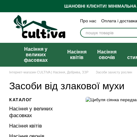
Перейти до основного контенту
ШАНОВНІ КЛІЄНТИ!
МІНІМАЛЬНА
Про нас
Оплата і доставк
Бренди
Блог
Політика
Публічна оферта
Насіння у
Насіння
Насіння
великих
квітів
овочів
сти
фасовках
Інтернет-магазин CULTIVA | Насіння, Добрива, ЗЗР
Засоби захисту рослин
Засоби від злакової мухи
КАТАЛОГ
Насіння у великих
фасовках
Насіння квітів
Насіння овочів