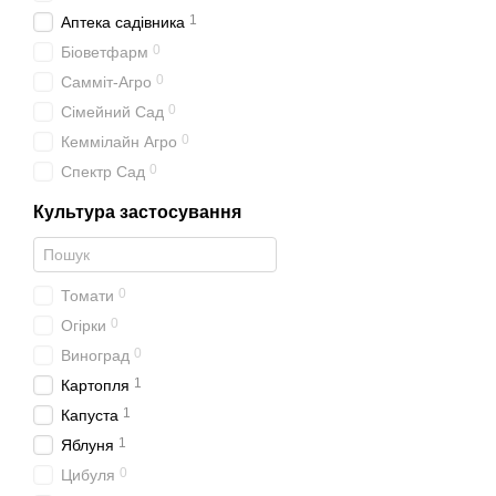
1
Аптека садівника
0
Біоветфарм
0
Самміт-Агро
0
Сімейний Сад
0
Кеммілайн Агро
0
Спектр Сад
Культура застосування
0
Томати
0
Огірки
0
Виноград
1
Картопля
1
Капуста
1
Яблуня
0
Цибуля