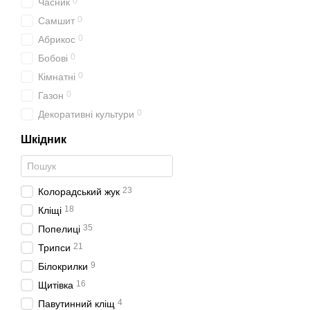
0
Часник
0
Самшит
0
Абрикос
0
Бобові
0
Кімнатні
0
Газон
0
Декоративні культури
Шкідник
23
Колорадський жук
18
Кліщі
35
Попелиці
21
Трипси
9
Білокрилки
16
Щитівка
4
Павутинний кліщ