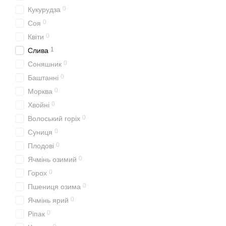
0
Кукурудза
0
Соя
0
Квіти
1
Слива
0
Соняшник
0
Баштанні
0
Морква
0
Хвойні
0
Волоський горіх
0
Суниця
0
Плодові
0
Ячмінь озимий
0
Горох
0
Пшениця озима
0
Ячмінь ярий
0
Ріпак