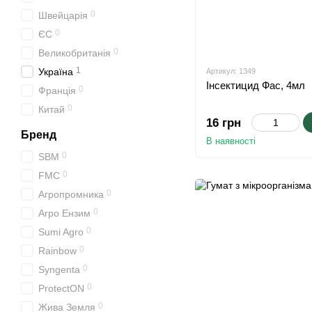
0
Швейцарія
0
ЄС
0
Великобританія
1
Україна
Артикул: 1349
Інсектицид Фас, 4мл
0
Франція
0
Китай
16 грн
Бренд
В наявності
0
SBM
0
FMC
0
Агропромника
0
Агро Ензим
0
Sumi Agro
0
Rainbow
0
Syngenta
0
ProtectON
0
Жива Земля