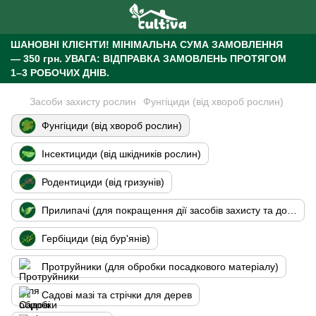
ШАНОВНІ КЛІЄНТИ!
МІНІМАЛЬНА СУМА ЗАМОВЛЕННЯ
— 350 грн.
УВАГА: ВІДПРАВКА ЗАМОВЛЕНЬ ПРОТЯГОМ
1–3 РОБОЧИХ ДНІВ.
Засоби захисту рослин
Фунгіциди (від хвороб рослин)
Фунгіциди (від хвороб рослин)
Інсектициди (від шкідників рослин)
Родентициди (від гризунів)
Прилипачі (для покращення дії засобів захисту та добрив)
Гербіциди (від бур'янів)
Протруйники (для обробки посадкового матеріалу)
Садові мазі та стрічки для дерев