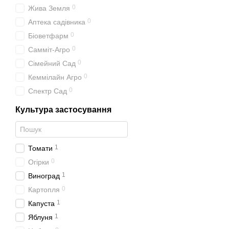
0
Жива Земля
0
Аптека садівника
0
Біоветфарм
0
Самміт-Агро
0
Сімейний Сад
0
Кеммілайн Агро
0
Спектр Сад
Культура застосування
1
Томати
0
Огірки
1
Виноград
0
Картопля
1
Капуста
1
Яблуня