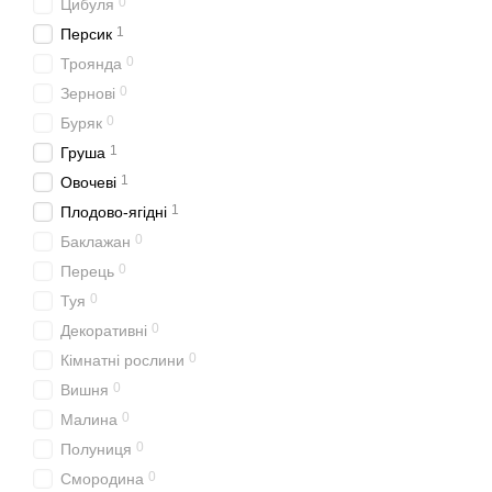
0
Цибуля
1
Персик
0
Троянда
0
Зернові
0
Буряк
1
Груша
1
Овочеві
1
Плодово-ягідні
0
Баклажан
0
Перець
0
Туя
0
Декоративні
0
Кімнатні рослини
0
Вишня
0
Малина
0
Полуниця
0
Смородина