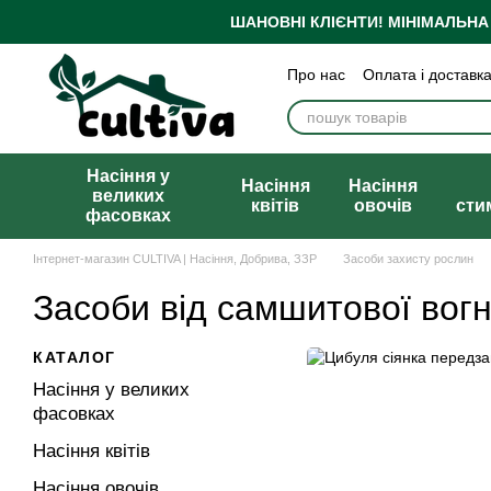
Перейти до основного контенту
ШАНОВНІ КЛІЄНТИ!
МІНІМАЛЬНА
Про нас
Оплата і доставк
Бренди
Блог
Політика
Публічна оферта
Насіння у
Насіння
Насіння
великих
квітів
овочів
сти
фасовках
Інтернет-магазин CULTIVA | Насіння, Добрива, ЗЗР
Засоби захисту рослин
Засоби від самшитової вогн
КАТАЛОГ
Насіння у великих
фасовках
Насіння квітів
Насіння овочів