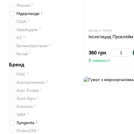
0
Японія
1
Нідерланди
0
США
0
Швейцарія
Артикул: 00238
Інсектицид Проклейм 
0
ЄС
0
Великобританія
360 грн
0
Китай
В наявності
Бренд
0
FMC
0
Агропромника
0
Агро Ензим
0
Sumi Agro
0
Rainbow
0
SBM
1
Syngenta
0
ProtectON