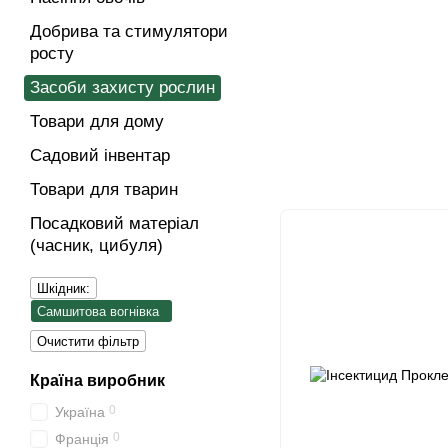
Добрива та стимулятори
росту
Засоби захисту рослин
Товари для дому
Садовий інвентар
Товари для тварин
Посадковий матеріал
(часник, цибуля)
Шкідник:
Самшитова вогнівка
Очистити фільтр
Країна виробник
0
Україна
0
Франція