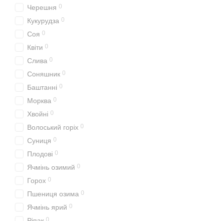
0
Черешня
0
Кукурудза
0
Соя
0
Квіти
0
Слива
0
Соняшник
0
Баштанні
0
Морква
0
Хвойні
0
Волоський горіх
0
Суниця
0
Плодові
0
Ячмінь озимий
0
Горох
0
Пшениця озима
0
Ячмінь ярий
0
Ріпак