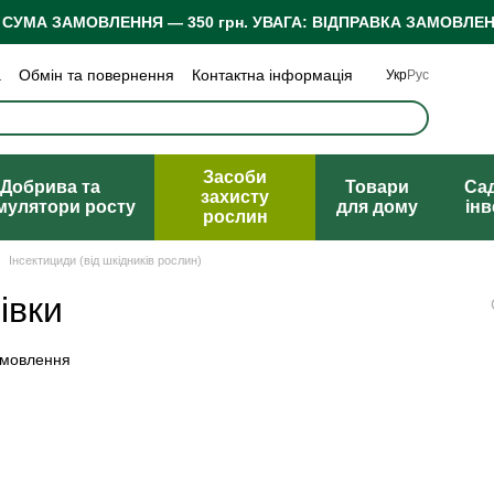
 СУМА ЗАМОВЛЕННЯ — 350 грн.
УВАГА: ВІДПРАВКА ЗАМОВЛЕН
а
Обмін та повернення
Контактна інформація
Укр
Рус
 конфіденційності
Відгуки про магазин
Засоби
Добрива та
Товари
Са
захисту
мулятори росту
для дому
ін
рослин
Інсектициди (від шкідників рослин)
івки