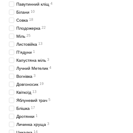
4
Павутинний кліщ
10
Білани
18
Совка
22
Плодожерка
25
Міль
13
Листовійка
1
П’ядуни
3
Капустяна міль
4
Лучний Метелик
3
Вогнівка
19
Довгоносик
13
Квіткоїд
5
Яблуневий трач
17
Блішка
1
Дротянки
3
Личинка хруща
14
Цикадка