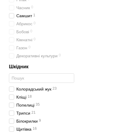
0
Часник
1
Самшит
0
Абрикос
0
Бобові
0
Кімнатні
0
Газон
0
Декоративні культури
Шкідник
23
Колорадський жук
18
Кліщі
35
Попелиці
21
Трипси
9
Білокрилки
16
Щитівка