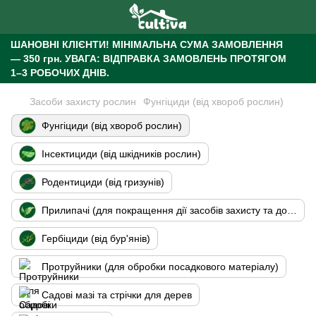
ШАНОВНІ КЛІЄНТИ!
МІНІМАЛЬНА СУМА ЗАМОВЛЕННЯ
— 350 грн.
УВАГА: ВІДПРАВКА ЗАМОВЛЕНЬ ПРОТЯГОМ
1–3 РОБОЧИХ ДНІВ.
Засоби захисту рослин
Фунгіциди (від хвороб рослин)
Фунгіциди (від хвороб рослин)
Інсектициди (від шкідників рослин)
Родентициди (від гризунів)
Прилипачі (для покращення дії засобів захисту та добрив)
Гербіциди (від бур'янів)
Протруйники (для обробки посадкового матеріалу)
Садові мазі та стрічки для дерев