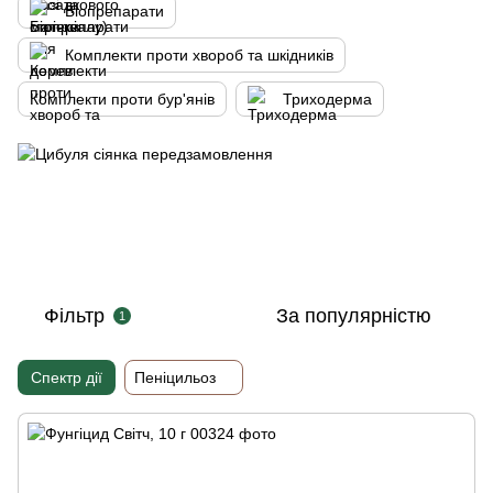
Біопрепарати
Комплекти проти хвороб та шкідників
Комплекти проти бур'янів
Триходерма
Фільтр
За популярністю
1
Спектр дії
Пеніцильоз