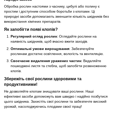
Обробка рослин настоями з часнику, цибулі або полину є
простим і доступним способом боротьби з клопами. Ці
природні засоби допомагають зменшити кількість шкідників без
використання хімічних препаратів.
Як запобігти появі клопів?
Регулярний огляд рослин
: Оглядайте рослини на
наявність шкідників, щоб вчасно вжити заходів.
Оптимальні умови вирощування
: Забезпечуйте
рослинам достатнє освітлення, вологість та вентиляцію.
Своєчасне видалення уражених частин
: Видаляйте
пошкоджені листя та стебла, щоб запобігти розмноженню
клопів.
Збережіть свої рослини здоровими та
продуктивними!
Не дозволяйте клопам знищувати ваші рослини. Наші
ефективні засоби допоможуть вам швидко і надійно позбутися
цього шкідника. Захистіть свої рослини та забезпечте високий
урожай, насолоджуючись плодами своєї праці!