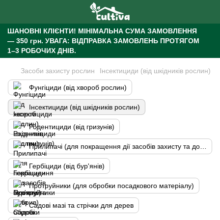
ШАНОВНІ КЛІЄНТИ!
МІНІМАЛЬНА СУМА ЗАМОВЛЕННЯ
— 350 грн.
УВАГА: ВІДПРАВКА ЗАМОВЛЕНЬ ПРОТЯГОМ
1–3 РОБОЧИХ ДНІВ.
Засоби захисту рослин
Інсектициди (від шкідників рослин)
Фунгіциди (від хвороб рослин)
Інсектициди (від шкідників рослин)
Родентициди (від гризунів)
Прилипачі (для покращення дії засобів захисту та добрив)
Гербіциди (від бур'янів)
Протруйники (для обробки посадкового матеріалу)
Садові мазі та стрічки для дерев