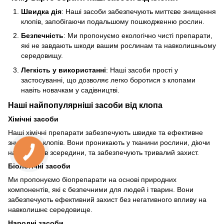
Швидка дія
: Наші засоби забезпечують миттєве знищення
клопів, запобігаючи подальшому пошкодженню рослин.
Безпечність
: Ми пропонуємо екологічно чисті препарати,
які не завдають шкоди вашим рослинам та навколишньому
середовищу.
Легкість у використанні
: Наші засоби прості у
застосуванні, що дозволяє легко боротися з клопами
навіть новачкам у садівництві.
Наші найпопулярніші засоби від клопа
Хімічні засоби
Наші хімічні препарати забезпечують швидке та ефективне
знищення клопів. Вони проникають у тканини рослини, діючи
на шкідників зсередини, та забезпечують тривалий захист.
Біологічні засоби
Ми пропонуємо біопрепарати на основі природних
компонентів, які є безпечними для людей і тварин. Вони
забезпечують ефективний захист без негативного впливу на
навколишнє середовище.
Народні засоби