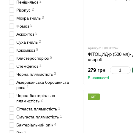
2
Пеніцильоз
2
Різопус
3
Мокра гниль
5
Фомоз
5
Аскохітоз
2
Суха гниль
Артикул: ТД0012247
8
Кокомікоз
ФІТОЦИД-р (500 мл)- 
5
Клястероспоріоз
хвороб
2
Стемфіліоз
279 грн
3
Чорна плямистість
В наявності
Американська борошниста
1
роса
Чорна бактеріальна
ХІТ
2
плямистість
1
Сітчаста плямистість
1
Смугаста плямистість
4
Бактеріальний опік
3