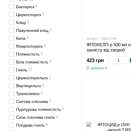
5
Бактеріоз
4
Церкоспороз
2
Кліщі
1
Павутинний кліщ
3
Кила
Артикул: ТД0017068
ФІТОХЕЛП-р 500 мл к
3
Макроспоріоз
захисту від хвороб
2
Плямистість
423 грн
3
Біла плямистість
В наявності
17
Гниль
1
Церкоспорельоз
3
Вертицильоз
1
Трахеомікоз
5
Снігова пліснява
1
Пурпурова плямистість
2
Сиза пліснява гниль
4
Плодова гниль