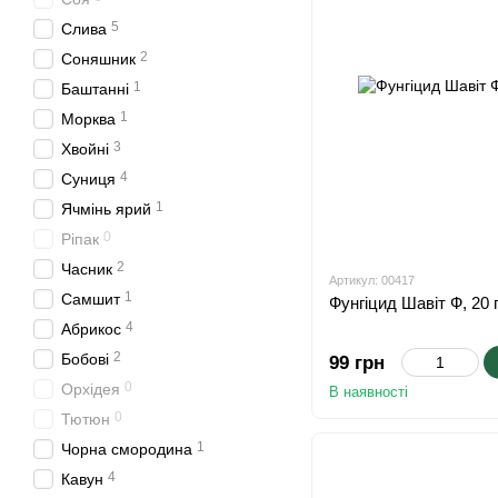
5
Слива
2
Соняшник
1
Баштанні
1
Морква
3
Хвойні
4
Суниця
1
Ячмінь ярий
0
Ріпак
2
Часник
Артикул: 00417
1
Самшит
Фунгіцид Шавіт Ф, 20 
4
Абрикос
2
Бобові
99 грн
0
Орхідея
В наявності
0
Тютюн
1
Чорна смородина
4
Кавун