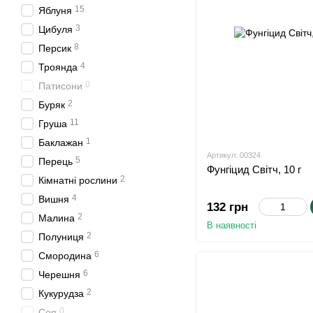
15
Яблуня
3
Цибуля
8
Персик
4
Троянда
0
Патисони
2
Буряк
11
Груша
1
Баклажан
Артикул: 00324
5
Перець
Фунгіцид Світч, 10 г
2
Кімнатні рослини
4
Вишня
132 грн
2
Малина
В наявності
2
Полуниця
6
Смородина
6
Черешня
2
Кукурудза
0
Соя