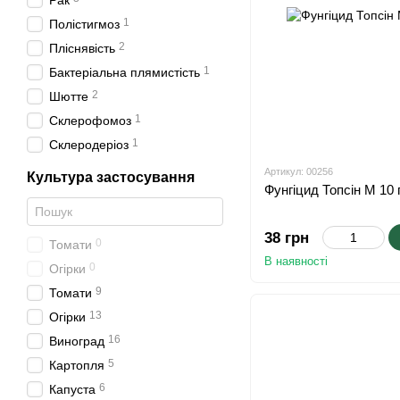
Рак
1
Полістигмоз
2
Пліснявість
1
Бактеріальна плямистість
2
Шютте
1
Склерофомоз
1
Склеродеріоз
Артикул: 00256
Культура застосування
Фунгіцид Топсін М 10 
38 грн
0
Томати
В наявності
0
Огірки
9
Томати
13
Огірки
16
Виноград
5
Картопля
6
Капуста