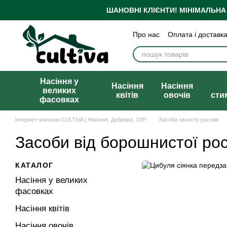
Перейти до основного контенту
ШАНОВНІ КЛІЄНТИ!
МІНІМАЛЬНА
Про нас
Оплата і доставк
Бренди
Блог
Політика
Публічна оферта
Насіння у
Насіння
Насіння
великих
квітів
овочів
сти
фасовках
Інтернет-магазин CULTIVA | Насіння, Добрива, ЗЗР
Засоби захисту рослин
Засоби від борошнистої ро
КАТАЛОГ
Насіння у великих
фасовках
Насіння квітів
Насіння овочів