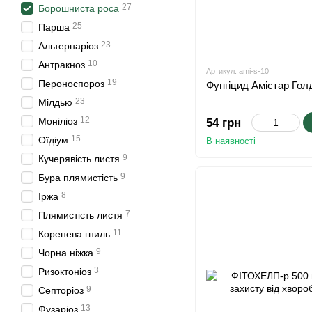
27
Борошниста роса
25
Парша
23
Альтернаріоз
10
Антракноз
Артикул: ami-s-10
19
Пероноспороз
Фунгіцид Амістар Гол
23
Мілдью
12
Моніліоз
54 грн
15
Оїдіум
В наявності
9
Кучерявість листя
9
Бура плямистість
8
Іржа
7
Плямистість листя
11
Коренева гниль
9
Чорна ніжка
3
Ризоктоніоз
9
Септоріоз
13
Фузаріоз