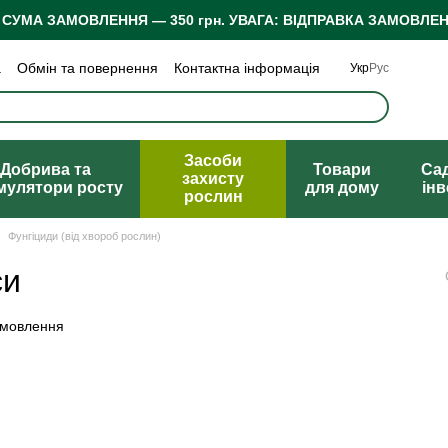
 СУМА ЗАМОВЛЕННЯ — 350 грн.
УВАГА: ВІДПРАВКА ЗАМОВЛЕН
а
Обмін та повернення
Контактна інформація
Укр
Рус
 конфіденційності
Відгуки про магазин
Засоби
Добрива та
Товари
Са
захисту
мулятори росту
для дому
ін
рослин
Фунгіциди (від хвороб рослин)
си