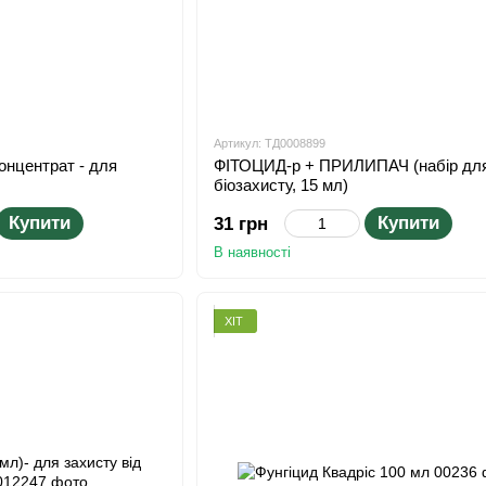
Артикул: ТД0008899
онцентрат - для
ФІТОЦИД-р + ПРИЛИПАЧ (набір дл
біозахисту, 15 мл)
Купити
Купити
31 грн
В наявності
ХІТ