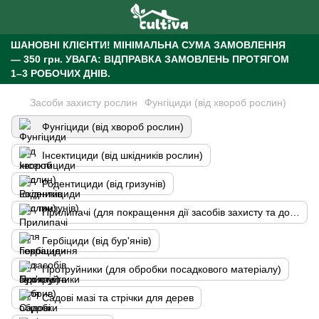
ШАНОВНІ КЛІЄНТИ!
МІНІМАЛЬНА СУМА ЗАМОВЛЕННЯ
— 350 грн.
УВАГА: ВІДПРАВКА ЗАМОВЛЕНЬ ПРОТЯГОМ
1–3 РОБОЧИХ ДНІВ.
Засоби захисту рослин
Фунгіциди (від хвороб рослин)
Фунгіциди (від хвороб рослин)
Інсектициди (від шкідників рослин)
Родентициди (від гризунів)
Прилипачі (для покращення дії засобів захисту та добрив)
Гербіциди (від бур'янів)
Протруйники (для обробки посадкового матеріалу)
Садові мазі та стрічки для дерев