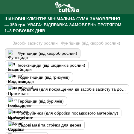
ШАНОВНІ КЛІЄНТИ!
МІНІМАЛЬНА СУМА ЗАМОВЛЕННЯ
— 350 грн.
УВАГА: ВІДПРАВКА ЗАМОВЛЕНЬ ПРОТЯГОМ
1–3 РОБОЧИХ ДНІВ.
Засоби захисту рослин
Фунгіциди (від хвороб рослин)
Фунгіциди (від хвороб рослин)
Інсектициди (від шкідників рослин)
Родентициди (від гризунів)
Прилипачі (для покращення дії засобів захисту та добрив)
Гербіциди (від бур'янів)
Протруйники (для обробки посадкового матеріалу)
Садові мазі та стрічки для дерев