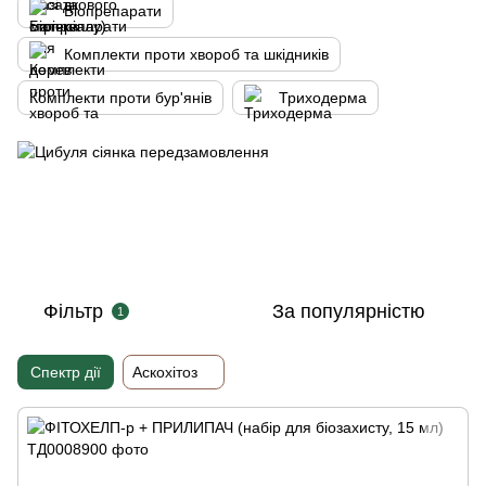
Біопрепарати
Комплекти проти хвороб та шкідників
Комплекти проти бур'янів
Триходерма
Фільтр
За популярністю
1
Спектр дії
Аскохітоз