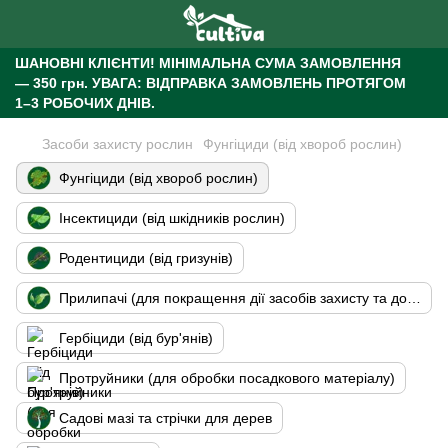
ШАНОВНІ КЛІЄНТИ!
МІНІМАЛЬНА СУМА ЗАМОВЛЕННЯ
— 350 грн.
УВАГА: ВІДПРАВКА ЗАМОВЛЕНЬ ПРОТЯГОМ
1–3 РОБОЧИХ ДНІВ.
Засоби захисту рослин
Фунгіциди (від хвороб рослин)
Фунгіциди (від хвороб рослин)
Інсектициди (від шкідників рослин)
Родентициди (від гризунів)
Прилипачі (для покращення дії засобів захисту та добрив)
Гербіциди (від бур'янів)
Протруйники (для обробки посадкового матеріалу)
Садові мазі та стрічки для дерев