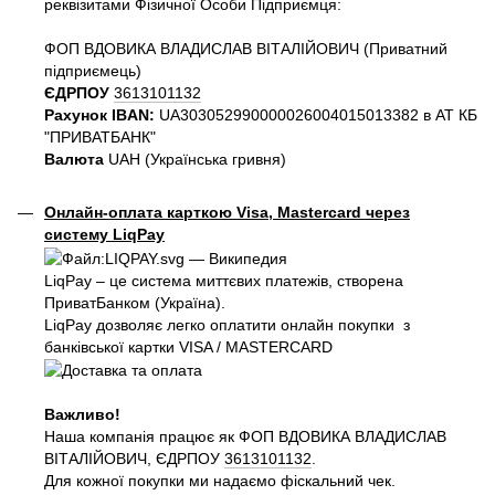
реквізитами Фізичної Особи Підприємця:
ФОП ВДОВИКА ВЛАДИСЛАВ ВІТАЛІЙОВИЧ (Приватний
пiдприємець)
ЄДРПОУ
3613101132
Рахунок IBAN:
UA303052990000026004015013382 в АТ КБ
"ПРИВАТБАНК"
Валюта
UAH (Українська гривня)
Онлайн-оплата карткою Visa, Mastercard через
систему LiqPay
LiqPay – це система миттєвих платежів, створена
ПриватБанком (Україна).
LiqPay дозволяє легко оплатити онлайн покупки з
банківської картки VISA / MASTERCARD
Важливо!
Наша компанія працює як ФОП ВДОВИКА ВЛАДИСЛАВ
ВІТАЛІЙОВИЧ, ЄДРПОУ
3613101132
.
Для кожної покупки ми надаємо фіскальний чек.