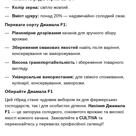
Колір зерна:
світло-жовтий.
Вміст цукру:
понад 20% — надзвичайно солодкий смак.
Переваги сорту Джамала F1:
Рівномірне дозрівання
качанів для зручного збору
врожаю.
Збереження смакових якостей
навіть після варіння,
консервування чи заморожування.
Висока транспортабельність
і збереження товарного
вигляду.
Універсальне використання:
для свіжого споживання,
кулінарії, консервування, заморозки.
Обирайте Джамала F1
Цей гібрид стане чудовим вибором як для фермерських
господарств, так і для особистих ділянок.
Насіння Джамала
F1
— це запорука солодкого, соковитого врожаю та високої
якості кожного качана. Замовляйте в
CULTIVA
та
переконайтесь у перевагах професійної селекції!